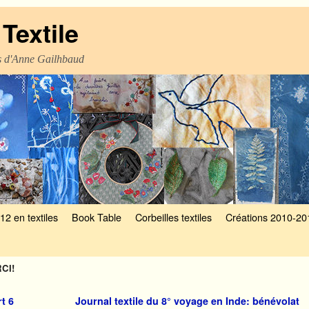
Textile
es d'Anne Gailhbaud
12 en textiles
Book Table
Corbeilles textiles
Créations 2010-20
RCI!
t 6
Journal textile du 8° voyage en Inde: bénévolat