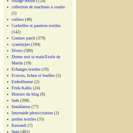
collage textile
(124)
collection de machines à coudre
(5)
colliers
(48)
Corbeilles et panières textiles
(142)
Couture patch
(379)
cyanotypes
(104)
Divers
(589)
Donne moi ta main/Etoile de
Martin
(19)
Echanges textiles
(19)
Ecorces, lichen et feuilles
(5)
Embellisseur
(2)
Frida Kahlo
(24)
Histoire du blog
(8)
Inde
(208)
Installation
(77)
Intermède photo/citation
(2)
jardins textiles
(33)
Kawandi
(7)
liens
(401)