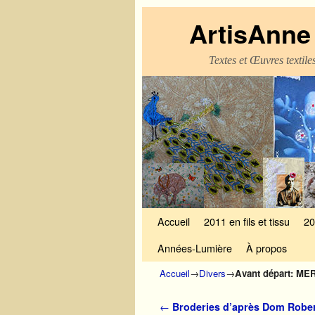
ArtisAnne 
Textes et Œuvres textil
Skip to primary content
Aller au contenu secondaire
Accueil
2011 en fils et tissu
20
Années-Lumière
À propos
Accueil
→
Divers
→
Avant départ: ME
Navigation des articles
←
Broderies d’après Dom Rober