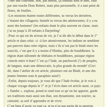
-Oser une couronne, non, pas besoin, ça tombait sous le sens, finir
par une touche Dom Robert, mais plus personnelle, il a tant peint de
fleurs, de feuilles…
-Les missions étaient toutes différentes, tu verras les dernières,
c’étaient des villageois; bientôt tu verras des adolescentes; il y a eu
aussi des hommes! (les enfants étant le plus souvent en classe, mais
j’ai eu jusqu’à 20 enfants à Darjeeling!
-Pour ce qui est du niveau de vie, je l’ai dit dès le début dans le 1°
article et dans celui- ci -à lire attentivement, les indiens ne semblent
pas pauvres dans cette région; mais s’ils n’ont pas le bindi entre les
sourcils, c’est que il y a moins d’Hindus, plus de bouddhistes: la
région étant sillonnée de tibétains et bouddhistes, puisque région
coincée entre 4 états! C’est ça l’Inde, un patchwork (!) de peuples,
de langues, mais une démocratie, la plus grande du monde! (Ceci
dit, dans l’atelier de cet article, plusieurs ont un Bindi, et une des
jeunes femmes sous le parapluie aussi!)
-Enfin, depuis toujours, je vous dit que l’Inde évolue, je le vois à
chaque voyage depuis le 1° et je l’écris dans cet article aussi; ce pays
« flambe », explose, prend et rend tout ce qu’on lui apporte, garde
ses traditions mais aussi son élan, son dynamisme, son sourire, sa
cutiosité, sa soif d’apprendre et de vivre.
C’est bien d’avoir vu tout ça; et tu n’es pas sortie de ta surprise.