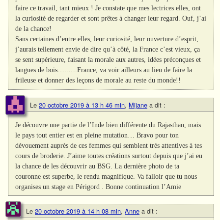
faire ce travail, tant mieux ! Je constate que mes lectrices elles, ont
la curiosité de regarder et sont prêtes à changer leur regard. Ouf, j’ai
de la chance!
Sans certaines d’entre elles, leur curiosité, leur ouverture d’esprit,
j’aurais tellement envie de dire qu’à côté, la France c’est vieux, ça
se sent supérieure, faisant la morale aux autres, idées préconçues et
langues de bois…..….France, va voir ailleurs au lieu de faire la
frileuse et donner des leçons de morale au reste du monde!!
Le
20 octobre 2019 à 13 h 46 min
,
Mijane
a dit :
Je découvre une partie de l’Inde bien différente du Rajasthan, mais
le pays tout entier est en pleine mutation… Bravo pour ton
dévouement auprès de ces femmes qui semblent très attentives à tes
cours de broderie. J’aime toutes créations surtout depuis que j’ai eu
la chance de les découvrir au BSG. La dernière photo de ta
couronne est superbe, le rendu magnifique. Va falloir que tu nous
organises un stage en Périgord . Bonne continuation l’Amie
Le
20 octobre 2019 à 14 h 08 min
,
Anne
a dit :