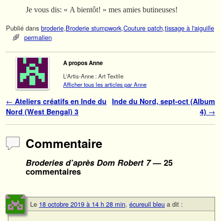
Je vous dis: « A bientôt! » mes amies butineuses!
Publié dans
broderie
,
Broderie stumpwork
,
Couture patch
,
tissage à l'aiguille
permalien
A propos Anne
L'Artis-Anne : Art Textile
Afficher tous les articles par Anne
Navigation des articles
←
Ateliers créatifs en Inde du
Inde du Nord, sept-oct (Album
Nord (West Bengal) 3
4)
→
Commentaire
Broderies d’après Dom Robert 7
— 25
commentaires
Le
18 octobre 2019 à 14 h 28 min
,
écureuil bleu
a dit :