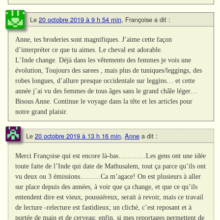
Le
20 octobre 2019 à 9 h 54 min
,
Françoise
a dit :
Anne, tes broderies sont magnifiques. J’aime cette façon
d’interpréter ce que tu aimes. Le cheval est adorable.
L’Inde change. Déjà dans les vêtements des femmes je vois une
évolution, Toujours des sarees , mais plus de tuniques/leggings, des
robes longues, d’allure presque occidentale sur leggins… et cette
année j’ai vu des femmes de tous âges sans le grand châle léger…
Bisous Anne. Continue le voyage dans la tête et les articles pour
notre grand plaisir.
Le
20 octobre 2019 à 13 h 16 min
,
Anne
a dit :
Merci Françoise qui est encore là-bas…………Les gens ont une idée
toute faite de l’Inde qui date de Mathusalem, tout ça parce qu’ils ont
vu deux ou 3 émissions………Ca m’agace! On est plusieurs à aller
sur place depuis des années, à voir que ça change, et que ce qu’ils
entendent dire est vieux, poussiéreux, serait à revoir, mais ce travail
de lecture -relecture est fastidieux; un cliché, c’est reposant et à
portée de main et de cerveau; enfin, si mes reportages permettent de