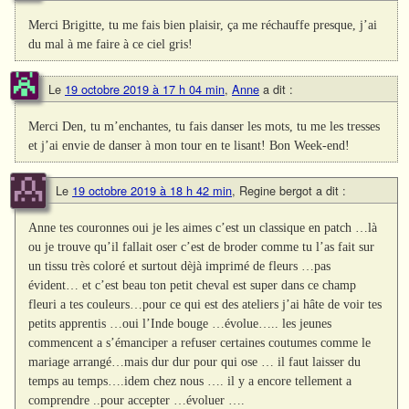
Merci Brigitte, tu me fais bien plaisir, ça me réchauffe presque, j’ai
du mal à me faire à ce ciel gris!
Le
19 octobre 2019 à 17 h 04 min
,
Anne
a dit :
Merci Den, tu m’enchantes, tu fais danser les mots, tu me les tresses
et j’ai envie de danser à mon tour en te lisant! Bon Week-end!
Le
19 octobre 2019 à 18 h 42 min
,
Regine bergot
a dit :
Anne tes couronnes oui je les aimes c’est un classique en patch …là
ou je trouve qu’il fallait oser c’est de broder comme tu l’as fait sur
un tissu très coloré et surtout dèjà imprimé de fleurs …pas
évident… et c’est beau ton petit cheval est super dans ce champ
fleuri a tes couleurs…pour ce qui est des ateliers j’ai hâte de voir tes
petits apprentis …oui l’Inde bouge …évolue….. les jeunes
commencent a s’émanciper a refuser certaines coutumes comme le
mariage arrangé…mais dur dur pour qui ose … il faut laisser du
temps au temps….idem chez nous …. il y a encore tellement a
comprendre ..pour accepter …évoluer ….