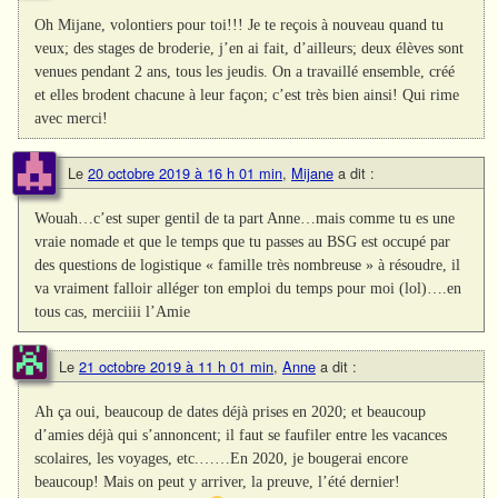
Oh Mijane, volontiers pour toi!!! Je te reçois à nouveau quand tu
veux; des stages de broderie, j’en ai fait, d’ailleurs; deux élèves sont
venues pendant 2 ans, tous les jeudis. On a travaillé ensemble, créé
et elles brodent chacune à leur façon; c’est très bien ainsi! Qui rime
avec merci!
Le
20 octobre 2019 à 16 h 01 min
,
Mijane
a dit :
Wouah…c’est super gentil de ta part Anne…mais comme tu es une
vraie nomade et que le temps que tu passes au BSG est occupé par
des questions de logistique « famille très nombreuse » à résoudre, il
va vraiment falloir alléger ton emploi du temps pour moi (lol)….en
tous cas, merciiii l’Amie
Le
21 octobre 2019 à 11 h 01 min
,
Anne
a dit :
Ah ça oui, beaucoup de dates déjà prises en 2020; et beaucoup
d’amies déjà qui s’annoncent; il faut se faufiler entre les vacances
scolaires, les voyages, etc.……En 2020, je bougerai encore
beaucoup! Mais on peut y arriver, la preuve, l’été dernier!