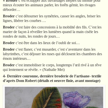
« Broder
c’est échapper aux bavardages ineptes du monde pour
mieux écouter les animaux parler, les forêts gémir, les rivages
déborder…
Broder
c’est détourner les symétries, casser les angles, briser les
lignes, libérer les courbes …
Broder
c’est faire des concessions à la mobilité des fils. C’est les
marier de façon à réveiller les lumières quand la main cisèle les
rondes de nuits, les rondes de jours…
Broder
c’est être dans les lieux de l’oubli de soi…
Broder
c’est flaner, c’est musarder, c’est s’aventurer dans les
labyrinthes, c’est déjouer les ruses qui déclosent les chambres des
émois intérieurs…
Broder
c’est immobiliser le corps, longtemps l’œil rivé à un rêve
qui lentement se révèle. » (Nathalie Mei)
4- Dernière couronne, dernière broderie de l’artisane- textile
d’après Dom Robert (détails et oeuvre finie, avant montage)