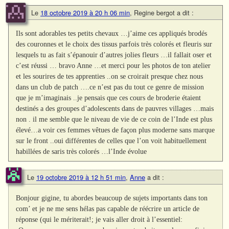
Le
18 octobre 2019 à 20 h 06 min
,
Regine bergot
a dit :
Ils sont adorables tes petits chevaux …j’aime ces appliqués brodés
des couronnes et le choix des tissus parfois très colorés et fleuris sur
lesquels tu as fait s’épanouir d’autres jolies fleurs …il fallait oser et
c’est réussi … bravo Anne …et merci pour les photos de ton atelier
et les sourires de tes apprenties ..on se croirait presque chez nous
dans un club de patch ….ce n’est pas du tout ce genre de mission
que je m’imaginais ..je pensais que ces cours de broderie étaient
destinés a des groupes d’adolescents dans de pauvres villages …mais
non . il me semble que le niveau de vie de ce coin de l’Inde est plus
élevé…a voir ces femmes vêtues de façon plus moderne sans marque
sur le front ..oui différentes de celles que l’on voit habituellement
habillées de saris très colorés …l’Inde évolue
Le
19 octobre 2019 à 12 h 51 min
,
Anne
a dit :
Bonjour gigine, tu abordes beaucoup de sujets importants dans ton
com’ et je ne me sens hélas pas capable de réécrire un article de
réponse (qui le mériterait!; je vais aller droit à l’essentiel: