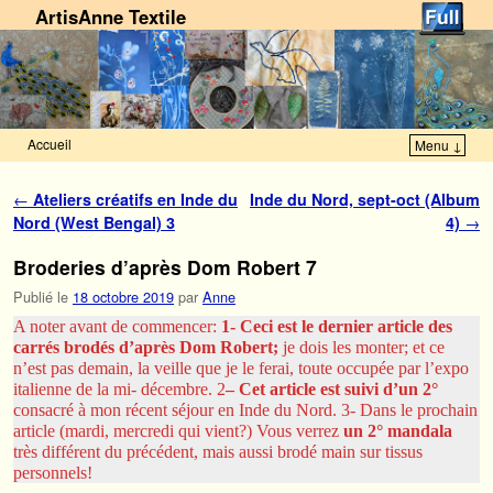
ArtisAnne Textile
Accueil
Menu ↓
Skip to primary content
Aller au contenu secondaire
Navigation des articles
←
Ateliers créatifs en Inde du
Inde du Nord, sept-oct (Album
Nord (West Bengal) 3
4)
→
Broderies d’après Dom Robert 7
Publié le
18 octobre 2019
par
Anne
A noter avant de commencer:
1- Ceci est le dernier article des
carrés brodés d’après Dom Robert;
je dois les monter; et ce
n’est pas demain, la veille que je le ferai, toute occupée par l’expo
italienne de la mi- décembre. 2
– Cet article est suivi d’un 2°
consacré à mon récent séjour en Inde du Nord. 3- Dans le prochain
article (mardi, mercredi qui vient?) Vous verrez
un 2° mandala
très différent du précédent, mais aussi brodé main sur tissus
personnels!