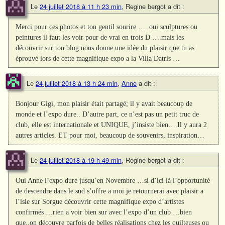
Le
24 juillet 2018 à 11 h 23 min
,
Regine bergot
a dit :
Merci pour ces photos et ton gentil sourire …..oui sculptures ou
peintures il faut les voir pour de vrai en trois D ….mais les
découvrir sur ton blog nous donne une idée du plaisir que tu as
éprouvé lors de cette magnifique expo a la Villa Datris …
Le
24 juillet 2018 à 13 h 24 min
,
Anne
a dit :
Bonjour Gigi, mon plaisir était partagé; il y avait beaucoup de
monde et l’expo dure.. D’autre part, ce n’est pas un petit truc de
club, elle est internationale et UNIQUE, j’insiste bien….Il y aura 2
autres articles. ET pour moi, beaucoup de souvenirs, inspiration…
Le
24 juillet 2018 à 19 h 49 min
,
Regine bergot
a dit :
Oui Anne l’expo dure jusqu’en Novembre …si d’ici là l’opportunité
de descendre dans le sud s’offre a moi je retournerai avec plaisir a
l’isle sur Sorgue découvrir cette magnifique expo d’artistes
confirmés …rien a voir bien sur avec l’expo d’un club …bien
que..on découvre parfois de belles réalisations chez les quilteuses ou