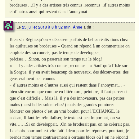
brodeuses …il y a des artistes trés connus ,reconnus ..d’autres moins
et d’autres aussi qui restent dans l’anonymat…
Le
25 juillet 2018 à 8 h 32 min
,
Anne
a dit :
Bien sûr Réginequ’on « découvre parfois de belles réalisations chez
les quilteuses ou brodeuses » Quand on répond à un commentaire on
emploie des raccourcis, pas le temps de développer,
préciser….Sinon, on passerait son temps sur le blog!
« …il y a des artistes trés connus ,reconnus .. » Sauf qu’à l’Isle sur
la Sorgue, il y en avait beaucoup de nouveaux, des découvertes, des
gens vraiment peu connus….
« d’autres moins et d’autres aussi qui restent dans l’anonymat… »;
bien sûr encore que comme en littérature, peinture, il faut percer et
que c’est difficile…Mais là, il y a des innovateurs, pas des petites
mains (aussi belles soient-elles!) mais des grandes pointures.
Montrer ces photos c’est un vrai boulot, pour l’ECHANGE, le
cadeau, il faut les réinitialiser, le texte est peu important, on va
vite…….Si on développait…On ne broderait pas, on ne créerait pas.
Le choix pour moi est vite fait! Idem pour les réponses; pourtant, je
prends mon temps contrairement à certains blogs où l’on ne répond