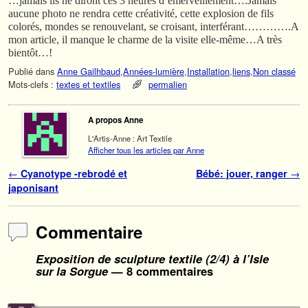
…jamais ils ne diront ces 3 heures d’émerveillement….Jamais
aucune photo ne rendra cette créativité, cette explosion de fils
colorés, mondes se renouvelant, se croisant, interférant………….A
mon article, il manque le charme de la visite elle-même…A très
bientôt…!
Publié dans
Anne Gailhbaud
,
Années-lumière
,
Installation
,
liens
,
Non classé
Mots-clefs :
textes et textiles
permalien
A propos Anne
L'Artis-Anne : Art Textile
Afficher tous les articles par Anne
Navigation des articles
←
Cyanotype -rebrodé et
Bébé: jouer, ranger
→
japonisant
Commentaire
Exposition de sculpture textile (2/4) à l’Isle
sur la Sorgue
— 8 commentaires