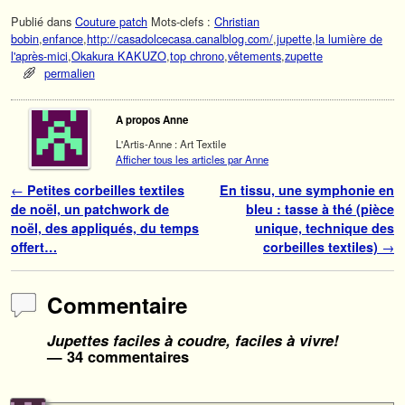
Publié dans
Couture patch
Mots-clefs :
Christian
bobin
,
enfance
,
http://casadolcecasa.canalblog.com/
,
jupette
,
la lumière de
l'après-mici
,
Okakura KAKUZO
,
top chrono
,
vêtements
,
zupette
permalien
A propos Anne
L'Artis-Anne : Art Textile
Afficher tous les articles par Anne
Navigation des articles
←
Petites corbeilles textiles
En tissu, une symphonie en
de noël, un patchwork de
bleu : tasse à thé (pièce
noël, des appliqués, du temps
unique, technique des
offert…
corbeilles textiles)
→
Commentaire
Jupettes faciles à coudre, faciles à vivre!
— 34 commentaires