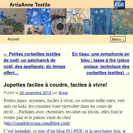
ArtisAnne Textile
Accueil
Menu ↓
Skip to primary content
Aller au contenu secondaire
Navigation des articles
←
Petites corbeilles textiles
En tissu, une symphonie en
de noël, un patchwork de
bleu : tasse à thé (pièce
noël, des appliqués, du temps
unique, technique des
offert…
corbeilles textiles)
→
Jupettes faciles à coudre, faciles à vivre!
Publié le
24 novembre 2013
par
Anne
Petites jupes seyantes, faciles à vivre, en velours mille raies, vert
anis ou kaki, les cousines vont virevolter dans les cours de
récré….Parfaites avec chemisier, tee-shirt ou tricots, elles font le
ventre plat et le patron vient de chez
h
ttp://casadolcecasa.canalblog.com/
C’est inratable, ce tuto d’un blog SU-PER; et la prochaine fois, je