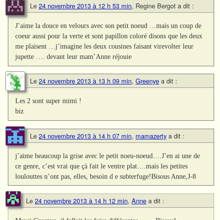
Le
24 novembre 2013 à 12 h 53 min
,
Regine Bergot
a dit :
J’aime la douce en velours avec son petit noeud …mais un coup de
coeur aussi pour la verte et sont papillon coloré disons que les deux
me plaisent …j’imagine les deux cousines faisant virevolter leur
jupette …. devant leur mam’Anne réjouie
Le
24 novembre 2013 à 13 h 09 min
,
Greenye
a dit :
Les 2 sont super mimi !
biz
Le
24 novembre 2013 à 14 h 07 min
,
mamazerty
a dit :
j’aime beaucoup la grise avec le petit noeu-noeud….J’en ai une de
ce genre, c’est vrai que çà fait le ventre plat….mais les petites
loulouttes n’ont pas, elles, besoin d e subterfuge!Bisous Anne,J-8
Le
24 novembre 2013 à 14 h 12 min
,
Anne
a dit :