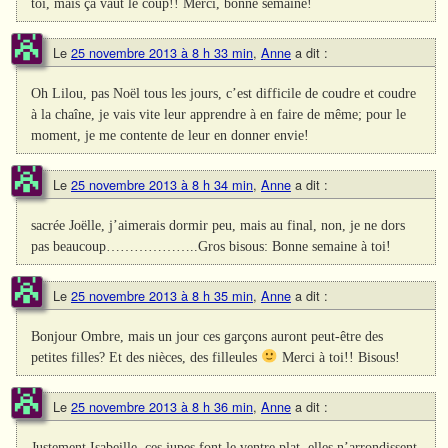
toi, mais ça vaut le coup!! Merci, bonne semaine!
Le
25 novembre 2013 à 8 h 33 min
,
Anne
a dit :
Oh Lilou, pas Noël tous les jours, c’est difficile de coudre et coudre
à la chaîne, je vais vite leur apprendre à en faire de même; pour le
moment, je me contente de leur en donner envie!
Le
25 novembre 2013 à 8 h 34 min
,
Anne
a dit :
sacrée Joëlle, j’aimerais dormir peu, mais au final, non, je ne dors
pas beaucoup………………..Gros bisous: Bonne semaine à toi!
Le
25 novembre 2013 à 8 h 35 min
,
Anne
a dit :
Bonjour Ombre, mais un jour ces garçons auront peut-être des
petites filles? Et des nièces, des filleules
Merci à toi!! Bisous!
Le
25 novembre 2013 à 8 h 36 min
,
Anne
a dit :
Justement Isabeille, ces jupes font le ventre plat, elles n’arrondissent