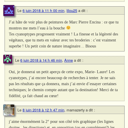
Le
6 juin 2018 à 11 h 00 min
,
lilou25
a dit :
J’ai hâte de voir plus de peintures de Marc Pierre Encina : ce que tu
montres me mets l’eau à la bouche
Tes cyanoptypes progressent vraiment ! La finesse et la légèreté des
végétaux, que tu mets en valeur avec tes broderies : c’est vraiment
superbe ! Un petit coin de nature imaginaire… Bisous
Le
6 juin 2018 à 14 h 46 min
,
Anne
a dit :
Oui, je donnerai un petit aperçu de cette expo, Marie- Laure! Les
cyanotypes, j’ai encore beaucoup de recherches à tenter. Je ne sais
pas les résultats que ça donnera, mais j’ai envie d’essayer certaines
techniques; le chemin compte autant que la destination! Merci de ta
fidélité, ça fait chaud au cœur!
Le
8 juin 2018 à 12 h 47 min
,
mamazerty
a dit :
j’aime énormément la 2° pour son côté très graphique (les lignes
droites , les directions) et ,en opposition (ou en complément?) les