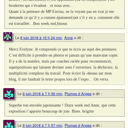
broderies qui s’évadent…et nous avec…
Quant à la peinture de MP Encina, ne la voyant pas en vrai je me
demande ce qu’il y a comme épaisseur(s)et s’il y en a, comment elle
est travaillée…Bon week end,bisous
Le
8 juin 2018 à 16 h 24 min
,
Anne
a dit :
Merci Evelyne. Je comprends ce que tu écris au sujet des peintures.
C’est difficile à prendre en photos et jamais qu’une mauvaise copie.
Il y a de la matière, mais par couches raclée pour recommencer,
superpositions qui laissent deviner sous l’ouverture, la déchirure, la
multiplicité complexe du travail. Pour écrire là -dessus sur mon
blog, il me faudrait le texte propos lors de l’expo… On verra.
Le
9 juin 2018 à 7 h 56 min
,
Plumes d Anges
a dit :
Superbe ton envolée japonisante ! Doux week end Anne, que cette
exposition t’apporte beaucoup de joie. Bises. brigitte
Le
9 juin 2018 à 7 h 57 min
,
Plumes d Anges
a dit :