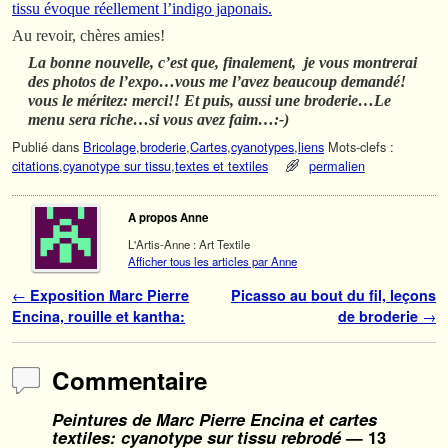
tissu évoque réellement l’indigo japonais.
Au revoir, chères amies!
La bonne nouvelle, c’est que, finalement, je vous montrerai
des photos de l’expo…vous me l’avez beaucoup demandé!
vous le méritez: merci!! Et puis, aussi une broderie…Le
menu sera riche…si vous avez faim…:-)
Publié dans
Bricolage
,
broderie
,
Cartes
,
cyanotypes
,
liens
Mots-clefs :
citations
,
cyanotype sur tissu
,
textes et textiles
permalien
A propos Anne
L'Artis-Anne : Art Textile
Afficher tous les articles par Anne
Navigation des articles
←
Exposition Marc Pierre
Picasso au bout du fil, leçons
Encina, rouille et kantha:
de broderie
→
Commentaire
Peintures de Marc Pierre Encina et cartes
textiles: cyanotype sur tissu rebrodé
— 13