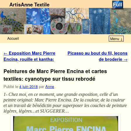
ArtisAnne Textile
Accueil
Menu ↓
Skip to primary content
Aller au contenu secondaire
Navigation des articles
←
Exposition Marc Pierre
Picasso au bout du fil, leçons
Encina, rouille et kantha:
de broderie
→
Peintures de Marc Pierre Encina et cartes
textiles: cyanotype sur tissu rebrodé
Publié le
4 juin 2018
par
Anne
1- Chez moi, en ce moment, une grande exposition, celle d’un
peintre original: Marc Pierre Encina. De la couleur, de la couleur
et un travail de bénédictin pour superposer les couches de peinture
légères, légères…et SUGGERER…