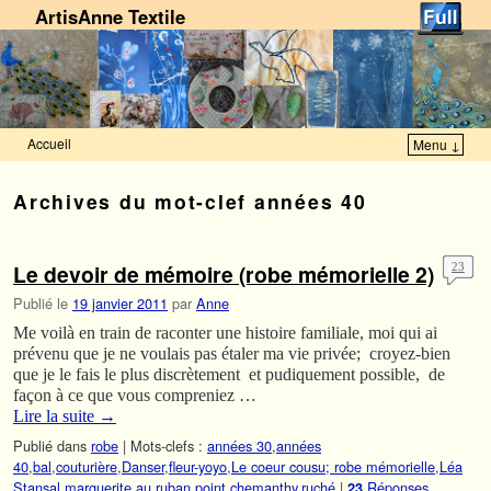
ArtisAnne Textile
Accueil
Menu ↓
Skip to primary content
Aller au contenu secondaire
Archives du mot-clef
années 40
Le devoir de mémoire (robe mémorielle 2)
23
Publié le
19 janvier 2011
par
Anne
Me voilà en train de raconter une histoire familiale, moi qui ai
prévenu que je ne voulais pas étaler ma vie privée; croyez-bien
que je le fais le plus discrètement et pudiquement possible, de
façon à ce que vous compreniez …
Lire la suite
→
Publié dans
robe
|
Mots-clefs :
années 30
,
années
40
,
bal
,
couturière
,
Danser
,
fleur-yoyo
,
Le coeur cousu; robe mémorielle
,
Léa
Stansal
,
marguerite au ruban
,
point chemanthy
,
ruché
|
Réponses
23