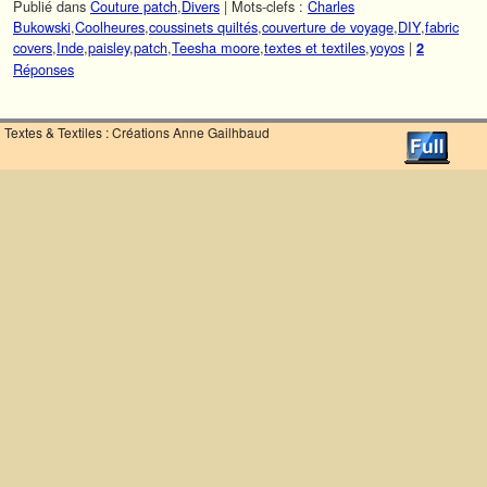
Publié dans
Couture patch
,
Divers
|
Mots-clefs :
Charles
Bukowski
,
Coolheures
,
coussinets quiltés
,
couverture de voyage
,
DIY
,
fabric
covers
,
Inde
,
paisley
,
patch
,
Teesha moore
,
textes et textiles
,
yoyos
|
2
Réponses
Textes & Textiles : Créations Anne Gailhbaud