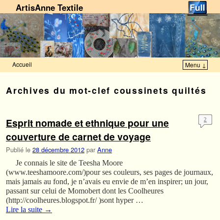
ArtisAnne Textile
Accueil
Menu ↓
Skip to primary content
Aller au contenu secondaire
Archives du mot-clef
coussinets quiltés
Esprit nomade et ethnique pour une
2
couverture de carnet de voyage
Publié le
28 décembre 2012
par
Anne
Je connais le site de Teesha Moore
(www.teeshamoore.com/)pour ses couleurs, ses pages de journaux,
mais jamais au fond, je n’avais eu envie de m’en inspirer; un jour,
passant sur celui de Momobert dont les Coolheures
(http://coolheures.blogspot.fr/ )sont hyper …
Lire la suite
→