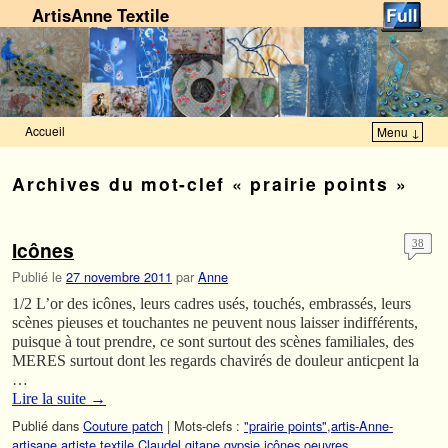
ArtisAnne Textile
Accueil
Menu ↓
Skip to primary content
Aller au contenu secondaire
Archives du mot-clef
« prairie points »
Icônes
38
Publié le
27 novembre 2011
par
Anne
1/2 L’or des icônes, leurs cadres usés, touchés, embrassés, leurs
scènes pieuses et touchantes ne peuvent nous laisser indifférents,
puisque à tout prendre, ce sont surtout des scènes familiales, des
MERES surtout dont les regards chavirés de douleur anticpent la
…
Lire la suite
→
Publié dans
Couture patch
|
Mots-clefs :
"prairie points"
,
artis-Anne-
artisane
,
artiste textile
,
Claudel
,
gitane
,
gypsie
,
icônes
,
oeuvres