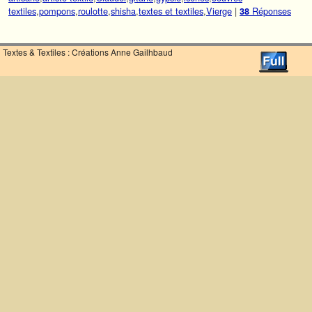
textiles
,
pompons
,
roulotte
,
shisha
,
textes et textiles
,
Vierge
|
Réponses
38
Textes & Textiles : Créations Anne Gailhbaud