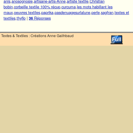
anis
,
anosognosie
,
artisane-artis-Anne
,
artiste textile
,
Christian
bobin
,
corbeille textile 100% récup
,
curcuma
,
les mots habillant les
maux
,
oeuvres textiles
,
paprika
,
pasdenuagesurlalune
,
perle
,
sagfran
,
textes et
textiles
,
thyflo
|
Réponses
36
Textes & Textiles : Créations Anne Gailhbaud