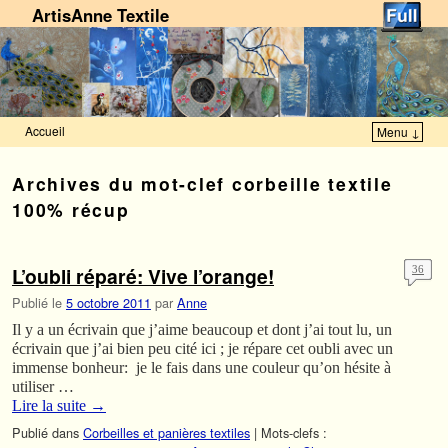
ArtisAnne Textile
Accueil
Menu ↓
Skip to primary content
Aller au contenu secondaire
Archives du mot-clef
corbeille textile
100% récup
L’oubli réparé: Vive l’orange!
36
Publié le
5 octobre 2011
par
Anne
Il y a un écrivain que j’aime beaucoup et dont j’ai tout lu, un
écrivain que j’ai bien peu cité ici ; je répare cet oubli avec un
immense bonheur: je le fais dans une couleur qu’on hésite à
utiliser …
Lire la suite
→
Publié dans
Corbeilles et panières textiles
|
Mots-clefs :