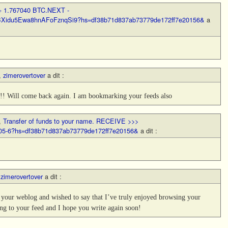
+ 1.767040 BTC.NEXT -
er/BXidu5Ewa8hnAFoFznqSi9?hs=df38b71d837ab73779de172ff7e20156&
a
,
zimerovertover
a dit :
t!! Will come back again. I am bookmarking your feeds also
,
Transfer of funds to your name. RECEIVE >>>
05-6?hs=df38b71d837ab73779de172ff7e20156&
a dit :
,
zimerovertover
a dit :
n your weblog and wished to say that I’ve truly enjoyed browsing your
bing to your feed and I hope you write again soon!