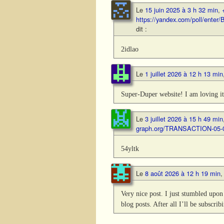
Le
15 juin 2025 à 3 h 32 min
,
https://yandex.com/poll/ent
dit :
2idlao
Le
1 juillet 2026 à 12 h 13 min
Super-Duper website! I am loving i
Le
3 juillet 2026 à 15 h 49 min
graph.org/TRANSACTION-05-
54yltk
Le
8 août 2026 à 12 h 19 min
Very nice post. I just stumbled upo
blog posts. After all I’ll be subscri