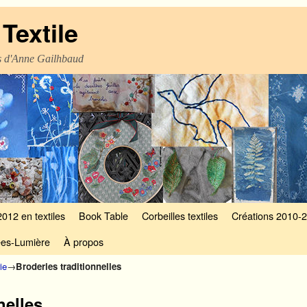
Textile
es d'Anne Gailhbaud
2012 en textiles
Book Table
Corbeilles textiles
Créations 2010-
es-Lumière
À propos
ie
→
Broderies traditionnelles
nelles