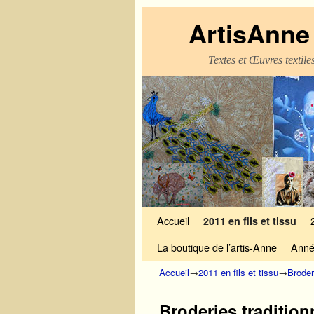
ArtisAnne 
Textes et Œuvres textil
Skip to primary content
Aller au contenu secondaire
Accueil
2011 en fils et tissu
La boutique de l’artis-Anne
Anné
Accueil
→
2011 en fils et tissu
→
Broder
Broderies tradition