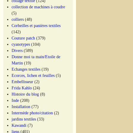
collage textile
(124)
collection de machines à coudre
(5)
colliers
(48)
Corbeilles et panières textiles
(142)
Couture patch
(379)
cyanotypes
(104)
Divers
(589)
Donne moi ta main/Etoile de
Martin
(19)
Echanges textiles
(19)
Ecorces, lichen et feuilles
(5)
Embellisseur
(2)
Frida Kahlo
(24)
Histoire du blog
(8)
Inde
(208)
Installation
(77)
Intermède photo/citation
(2)
jardins textiles
(33)
Kawandi
(7)
liens
(401)