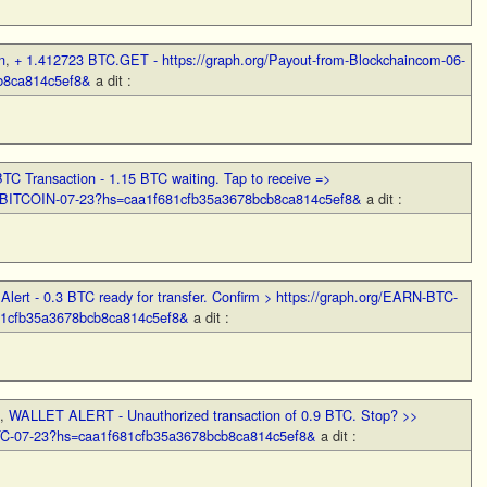
n
,
+ 1.412723 BTC.GET - https://graph.org/Payout-from-Blockchaincom-06-
b8ca814c5ef8&
a dit :
TC Transaction - 1.15 BTC waiting. Tap to receive =>
R-BITCOIN-07-23?hs=caa1f681cfb35a3678bcb8ca814c5ef8&
a dit :
,
Alert - 0.3 BTC ready for transfer. Confirm > https://graph.org/EARN-BTC-
1cfb35a3678bcb8ca814c5ef8&
a dit :
,
WALLET ALERT - Unauthorized transaction of 0.9 BTC. Stop? >>
TC-07-23?hs=caa1f681cfb35a3678bcb8ca814c5ef8&
a dit :