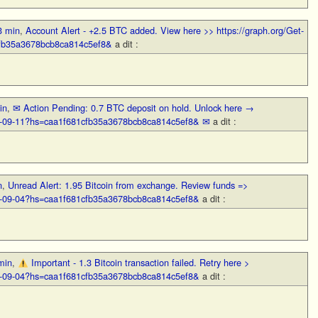
3 min
,
Account Alert - +2.5 BTC added. View here >> https://graph.org/Get-
cfb35a3678bcb8ca814c5ef8&
a dit :
in
,
✉ Action Pending: 0.7 BTC deposit on hold. Unlock here →
BTC-09-11?hs=caa1f681cfb35a3678bcb8ca814c5ef8& ✉
a dit :
n
,
Unread Alert: 1.95 Bitcoin from exchange. Review funds =>
TC-09-04?hs=caa1f681cfb35a3678bcb8ca814c5ef8&
a dit :
min
,
Important - 1.3 Bitcoin transaction failed. Retry here >
TC-09-04?hs=caa1f681cfb35a3678bcb8ca814c5ef8&
a dit :