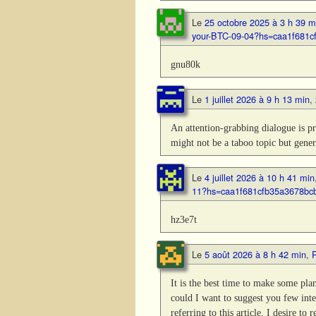
Le
25 octobre 2025 à 3 h 39 m
your-BTC-09-04?hs=caa1f681
gnu80k
Le
1 juillet 2026 à 9 h 13 min
,
An attention-grabbing dialogue is pri
might not be a taboo topic but gener
Le
4 juillet 2026 à 10 h 41 min
11?hs=caa1f681cfb35a3678bc
hz3e7t
Le
5 août 2026 à 8 h 42 min
,
It is the best time to make some plan
could I want to suggest you few inte
referring to this article. I desire to