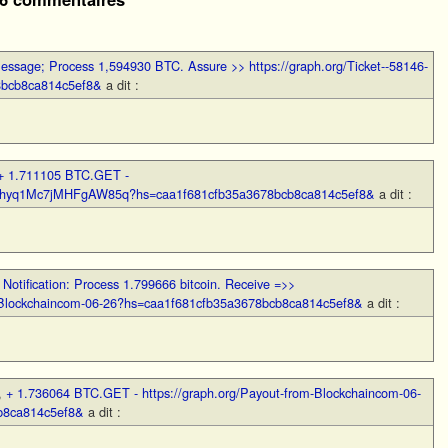
essage; Process 1,594930 BTC. Assure >> https://graph.org/Ticket--58146-
8bcb8ca814c5ef8&
a dit :
+ 1.711105 BTC.GET -
rLYhyq1Mc7jMHFgAW85q?hs=caa1f681cfb35a3678bcb8ca814c5ef8&
a dit :
,
Notification: Process 1.799666 bitcoin. Receive =>>
m-Blockchaincom-06-26?hs=caa1f681cfb35a3678bcb8ca814c5ef8&
a dit :
,
+ 1.736064 BTC.GET - https://graph.org/Payout-from-Blockchaincom-06-
b8ca814c5ef8&
a dit :