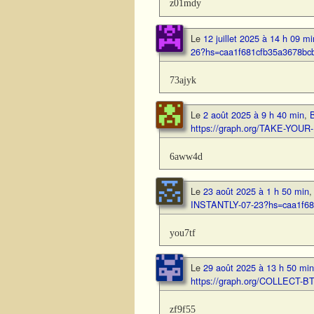
z01mdy
Le
12 juillet 2025 à 14 h 09 mi
26?hs=caa1f681cfb35a3678bc
73ajyk
Le
2 août 2025 à 9 h 40 min
,
B
https://graph.org/TAKE-YOU
6aww4d
Le
23 août 2025 à 1 h 50 min
INSTANTLY-07-23?hs=caa1f68
you7tf
Le
29 août 2025 à 13 h 50 min
https://graph.org/COLLECT-B
zf9f55