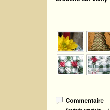
Commentaire
Broderie sur vichy
— 1