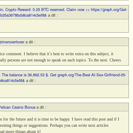
in
,
Crypto Reward: 0.25 BTC reserved. Claim now >> https://graph.org/Get-
cfb35a3678bcb8ca814c5ef8&
a dit :
zimerovertover
a dit :
ce comment. I believe that it’s best to write extra on this subject, it
ally persons are not enough to speak on such topics. To the next. Cheers
,
The balance is 36,892.53 $. Get graph.org/The-Best-AI-Sex-Girlfriend-05-
b8ca814c5ef8&
a dit :
Pelican Casino Bonus
a dit :
s for the future and it is time to be happy. I have read this post and if I
resting things or suggestions. Perhaps you can write next articles
 read more things about it!