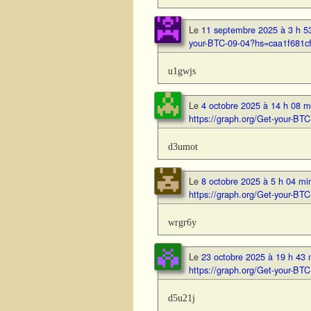
Le
11 septembre 2025 à 3 h 5
your-BTC-09-04?hs=caa1f681
u1gwjs
Le
4 octobre 2025 à 14 h 08 m
https://graph.org/Get-your-
d3umot
Le
8 octobre 2025 à 5 h 04 mi
https://graph.org/Get-your-B
wrgr6y
Le
23 octobre 2025 à 19 h 43 
https://graph.org/Get-your-B
d5u21j