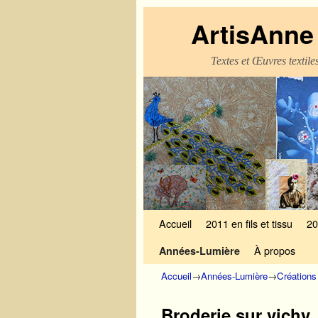
ArtisAnne 
Textes et Œuvres textil
Skip to primary content
Aller au contenu secondaire
Accueil
2011 en fils et tissu
20
À propos
Années-Lumière
Accueil
→
Années-Lumière
→
Créations
Broderie sur vichy