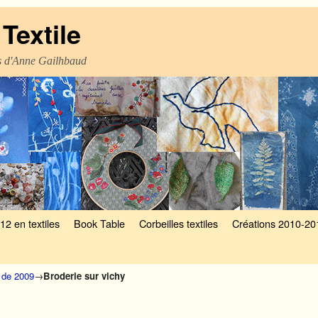
Textile
es d'Anne Gailhbaud
12 en textiles
Book Table
Corbeilles textiles
Créations 2010-20
 de 2009
→
Broderie sur vichy