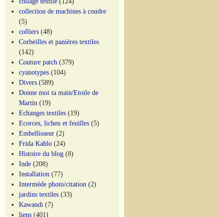
collage textile
(124)
collection de machines à coudre
(5)
colliers
(48)
Corbeilles et panières textiles
(142)
Couture patch
(379)
cyanotypes
(104)
Divers
(589)
Donne moi ta main/Etoile de
Martin
(19)
Echanges textiles
(19)
Ecorces, lichen et feuilles
(5)
Embellisseur
(2)
Frida Kahlo
(24)
Histoire du blog
(8)
Inde
(208)
Installation
(77)
Intermède photo/citation
(2)
jardins textiles
(33)
Kawandi
(7)
liens
(401)