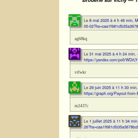
Le
8 mai 2025 à 4 h 46 min
,
M
05-02?hs=caa1f681cfb35a367
ag68kq
Le
31 mai 2025 à 4 h 24 min
,
https://yandex.com/poll/WD
vifwkr
Le
29 juin 2025 à 11 h 30 min
https://graph.org/Payout-fro
m2437c
Le
1 juillet 2025 à 11 h 34 min
26?hs=caa1f681cfb35a3678bc