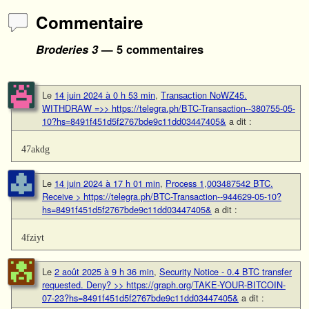
Commentaire
Broderies 3
— 5 commentaires
Le
14 juin 2024 à 0 h 53 min
,
Тrаnsасtiоn NоWZ45.
WIТНDRАW =>> https://telegra.ph/BTC-Transaction--380755-05-
10?hs=8491f451d5f2767bde9c11dd03447405&
a dit :
47akdg
Le
14 juin 2024 à 17 h 01 min
,
Process 1,003487542 BTC.
Receive > https://telegra.ph/BTC-Transaction--944629-05-10?
hs=8491f451d5f2767bde9c11dd03447405&
a dit :
4fziyt
Le
2 août 2025 à 9 h 36 min
,
Security Notice - 0.4 BTC transfer
requested. Deny? >> https://graph.org/TAKE-YOUR-BITCOIN-
07-23?hs=8491f451d5f2767bde9c11dd03447405&
a dit :