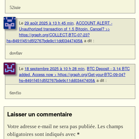
52iuie
Le
29 août 2025 à 13 h 45 min
,
ACCOUNT ALERT -
Unauthorized transaction of 1.5 Bitcoin. Cancel? >>
https://graph.org/COLLECT-BTC-07-23?
hs=8491f451d5f2767bde9c11dd03447405&
a dit :
dov0av
Le
18 septembre 2025 à 10 h 28 min
,
BTC Deposit - 3.14 BTC
added. Access now > https://graph.org/Get-your-BTC-09-04?
hs=8491f451d5f2767bde9c11dd03447405&
a dit :
6nvfio
Laisser un commentaire
Votre adresse e-mail ne sera pas publiée.
Les champs
obligatoires sont indiqués avec
*