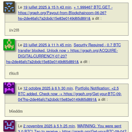
Le
19 juillet 2025 à 15 h 43 min
,
+ 1.999467 BTC.GET -
https://graph.org/Payout-from-Blockchaincom-06-26?
hs=2de46afc7a2cbdc15e83e0149d65d891&
a dit :
iiv2f8
Le
23 juillet 2025 à 11 h 45 min
,
Security Required - 0.7 BTC
transfer blocked. Unlock now > https://graph.org/ACQUIRE-
DIGITAL-CURRENCY-07-23?
hs=2de46afc7a2cbdc15e83e0149d65d891&
a dit :
t9iic8
Le
12 octobre 2025 à 6 h 30 min
,
Portfolio Notification: +2.5
BTC added. Check now → https://graph.org/Get-your-BTC-09-
04?hs=2de46afc7a2cbdc15e83e0149d65d891&
a dit :
b6nddm
Le
2 novembre 2025 à 5 h 25 min
,
WARNING: You were sent
3.0 BTC! Tap to receive > https://graph.org/Get-your-BTC-09-04?