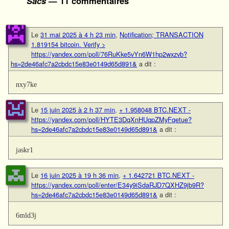
Sacs
— 11 commentaires
Le
31 mai 2025 à 4 h 23 min
,
Notification; TRANSACTION
1.819154 bitcoin. Verify >
https://yandex.com/poll/76RuKke5vYn6W1hp2wxzvb?
hs=2de46afc7a2cbdc15e83e0149d65d891&
a dit :
nxy7ke
Le
15 juin 2025 à 2 h 37 min
,
+ 1.958048 BTC.NEXT -
https://yandex.com/poll/HYTE3DqXnHUqpZMyFqetue?
hs=2de46afc7a2cbdc15e83e0149d65d891&
a dit :
jaskr1
Le
16 juin 2025 à 19 h 36 min
,
+ 1.642721 BTC.NEXT -
https://yandex.com/poll/enter/E34y9iSdaRJD7QXHZ9jb9R?
hs=2de46afc7a2cbdc15e83e0149d65d891&
a dit :
6mld3j