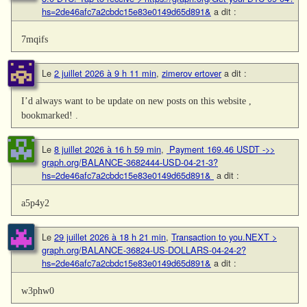
hs=2de46afc7a2cbdc15e83e0149d65d891&
a dit :
7mqifs
Le
2 juillet 2026 à 9 h 11 min
,
zimerov ertover
a dit :
I’d always want to be update on new posts on this website ,
bookmarked! .
Le
8 juillet 2026 à 16 h 59 min
,
️ Payment 169.46 USDT ->>
graph.org/BALANCE-3682444-USD-04-21-3?
hs=2de46afc7a2cbdc15e83e0149d65d891& ️
a dit :
a5p4y2
Le
29 juillet 2026 à 18 h 21 min
,
Transaction to you.NEXT >
graph.org/BALANCE-36824-US-DOLLARS-04-24-2?
hs=2de46afc7a2cbdc15e83e0149d65d891&
a dit :
w3phw0