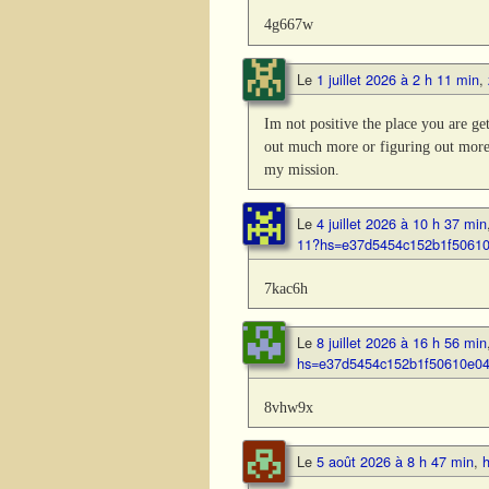
4g667w
Le
1 juillet 2026 à 2 h 11 min
,
Im not positive the place you are ge
out much more or figuring out more.
my mission.
Le
4 juillet 2026 à 10 h 37 min
11?hs=e37d5454c152b1f5061
7kac6h
Le
8 juillet 2026 à 16 h 56 min
hs=e37d5454c152b1f50610e0
8vhw9x
Le
5 août 2026 à 8 h 47 min
,
h