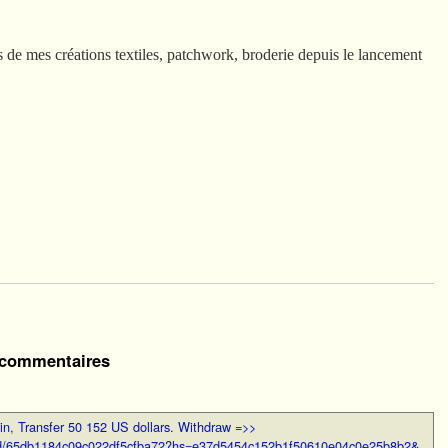
 de mes créations textiles, patchwork, broderie depuis le lancement
commentaires
in
,
Transfer 50 152 US dollars. Withdrаw =>>
oud/65db1184c09c022df5cfba72?hs=e37d5454c152b1f50610e04c0e25b8b2&