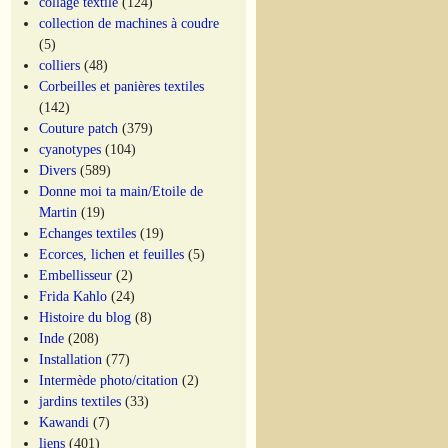
collage textile
(124)
collection de machines à coudre
(5)
colliers
(48)
Corbeilles et panières textiles
(142)
Couture patch
(379)
cyanotypes
(104)
Divers
(589)
Donne moi ta main/Etoile de
Martin
(19)
Echanges textiles
(19)
Ecorces, lichen et feuilles
(5)
Embellisseur
(2)
Frida Kahlo
(24)
Histoire du blog
(8)
Inde
(208)
Installation
(77)
Intermède photo/citation
(2)
jardins textiles
(33)
Kawandi
(7)
liens
(401)