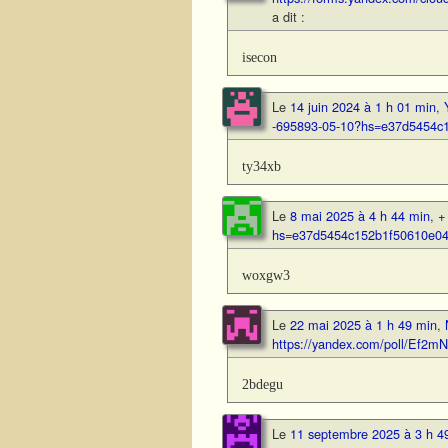
a dit :
isecon
Le
14 juin 2024 à 1 h 01 min
,
-695893-05-10?hs=e37d5454c
ty34xb
Le
8 mai 2025 à 4 h 44 min
,
+
hs=e37d5454c152b1f50610e0
woxgw3
Le
22 mai 2025 à 1 h 49 min
,
https://yandex.com/poll/E
2bdegu
Le
11 septembre 2025 à 3 h 4