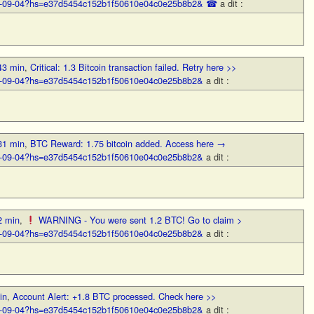
BTC-09-04?hs=e37d5454c152b1f50610e04c0e25b8b2& ☎
a dit :
43 min
,
Critical: 1.3 Bitcoin transaction failed. Retry here >>
BTC-09-04?hs=e37d5454c152b1f50610e04c0e25b8b2&
a dit :
31 min
,
BTC Reward: 1.75 bitcoin added. Access here →
BTC-09-04?hs=e37d5454c152b1f50610e04c0e25b8b2&
a dit :
2 min
,
WARNING - You were sent 1.2 BTC! Go to claim >
BTC-09-04?hs=e37d5454c152b1f50610e04c0e25b8b2&
a dit :
in
,
Account Alert: +1.8 BTC processed. Check here >>
BTC-09-04?hs=e37d5454c152b1f50610e04c0e25b8b2&
a dit :