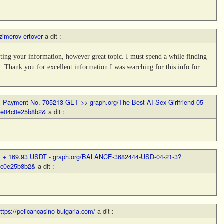
zimerov ertover
a dit :
tting your information, however great topic. I must spend a while finding
 Thank you for excellent information I was searching for this info for
,
Payment No. 705213 GET >> graph.org/The-Best-AI-Sex-Girlfriend-05-
0e04c0e25b8b2&
a dit :
,
+ 169.93 USDT - graph.org/BALANCE-3682444-USD-04-21-3?
4c0e25b8b2&
a dit :
ttps://pelicancasino-bulgaria.com/
a dit :