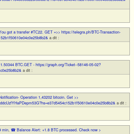
Yоu gоt a transfer #ТС22. GЕТ =>> https://telegra.ph/BTC-Transaction-
152b1f50610e04c0e25b8b2&
a dit :
 1.50344 BTC.GET - https://graph.org/Ticket--58146-05-02?
4c0e25b8b2&
a dit :
Notification- Operation 1,43202 bitcoin. Get >>
f2mNddcUzfYHaPDepm53G?hs=e37d5454c152b1f50610e04c0e25b8b2&
a dit :
9 min
,
☎ Balance Alert: +1.8 BTC processed. Check now >