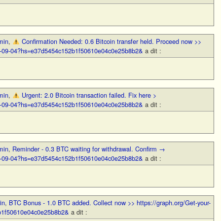
min
,
Confirmation Needed: 0.6 Bitcoin transfer held. Proceed now >>
BTC-09-04?hs=e37d5454c152b1f50610e04c0e25b8b2&
a dit :
min
,
Urgent: 2.0 Bitcoin transaction failed. Fix here >
BTC-09-04?hs=e37d5454c152b1f50610e04c0e25b8b2&
a dit :
min
,
Reminder - 0.3 BTC waiting for withdrawal. Confirm →
BTC-09-04?hs=e37d5454c152b1f50610e04c0e25b8b2&
a dit :
in
,
BTC Bonus - 1.0 BTC added. Collect now >> https://graph.org/Get-your-
b1f50610e04c0e25b8b2&
a dit :