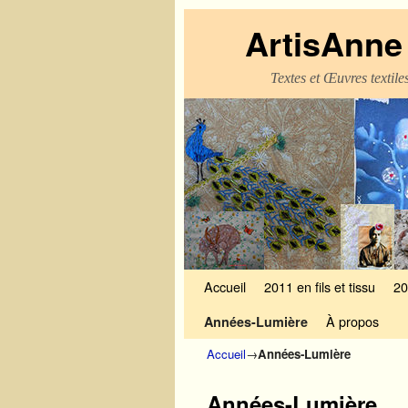
ArtisAnne 
Textes et Œuvres textil
Skip to primary content
Aller au contenu secondaire
Accueil
2011 en fils et tissu
20
À propos
Années-Lumière
Accueil
→
Années-Lumière
Années-Lumière