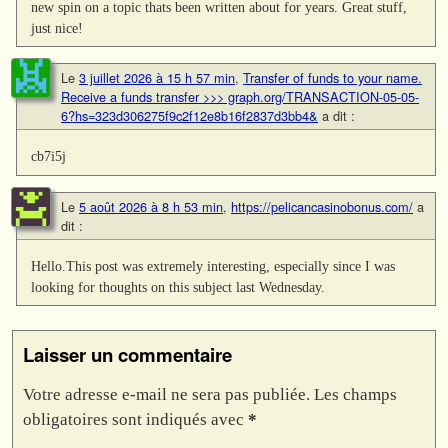
new spin on a topic thats been written about for years. Great stuff,
just nice!
Le
3 juillet 2026 à 15 h 57 min
,
Transfer of funds to your name.
Receive a funds transfer >>> graph.org/TRANSACTION-05-05-
6?hs=323d306275f9c2f12e8b16f2837d3bb4&
a dit :
cb7i5j
Le
5 août 2026 à 8 h 53 min
,
https://pelicancasinobonus.com/
a
dit :
Hello.This post was extremely interesting, especially since I was
looking for thoughts on this subject last Wednesday.
Laisser un commentaire
Votre adresse e-mail ne sera pas publiée.
Les champs
obligatoires sont indiqués avec
*