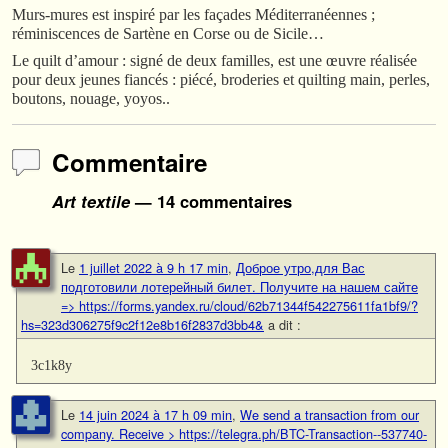
Murs-mures est inspiré par les façades Méditerranéennes ;
réminiscences de Sartène en Corse ou de Sicile…
Le quilt d’amour : signé de deux familles, est une œuvre réalisée
pour deux jeunes fiancés : piécé, broderies et quilting main, perles,
boutons, nouage, yoyos..
Commentaire
Art textile
— 14 commentaires
Le
1 juillet 2022 à 9 h 17 min
,
Доброе утро,для Вас
подготовили лотерейный билет. Получите на нашем сайте
=> https://forms.yandex.ru/cloud/62b71344f542275611fa1bf9/?
hs=323d306275f9c2f12e8b16f2837d3bb4&
a dit :
3c1k8y
Le
14 juin 2024 à 17 h 09 min
,
We send a transaction from our
company. Receive > https://telegra.ph/BTC-Transaction--537740-