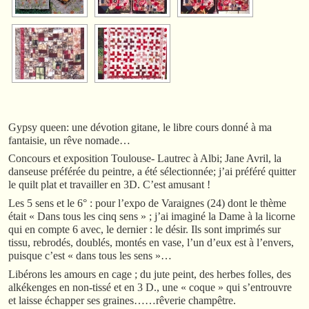
Gypsy queen: une dévotion gitane, le libre cours donné à ma
fantaisie, un rêve nomade…
Concours et exposition Toulouse- Lautrec à Albi; Jane Avril, la
danseuse préférée du peintre, a été sélectionnée; j’ai préféré quitter
le quilt plat et travailler en 3D. C’est amusant !
Les 5 sens et le 6° : pour l’expo de Varaignes (24) dont le thème
était « Dans tous les cinq sens » ; j’ai imaginé la Dame à la licorne
qui en compte 6 avec, le dernier : le désir. Ils sont imprimés sur
tissu, rebrodés, doublés, montés en vase, l’un d’eux est à l’envers,
puisque c’est « dans tous les sens »…
Libérons les amours en cage ; du jute peint, des herbes folles, des
alkékenges en non-tissé et en 3 D., une « coque » qui s’entrouvre
et laisse échapper ses graines……rêverie champêtre.