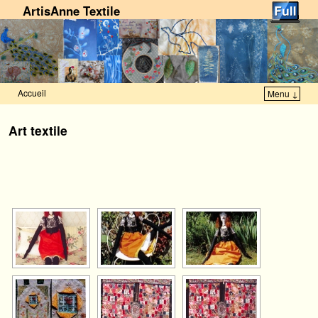
ArtisAnne Textile
Accueil
Menu ↓
Skip to primary content
Aller au contenu secondaire
Art textile
[VOIR LE DIAPORAMA]