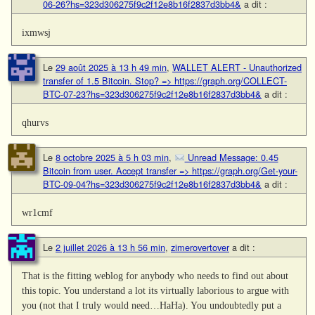
06-26?hs=323d306275f9c2f12e8b16f2837d3bb4&
a dit :
ixmwsj
Le
29 août 2025 à 13 h 49 min
,
WALLET ALERT - Unauthorized
transfer of 1.5 Bitcoin. Stop? => https://graph.org/COLLECT-
BTC-07-23?hs=323d306275f9c2f12e8b16f2837d3bb4&
a dit :
qhurvs
Le
8 octobre 2025 à 5 h 03 min
,
Unread Message: 0.45
Bitcoin from user. Accept transfer => https://graph.org/Get-your-
BTC-09-04?hs=323d306275f9c2f12e8b16f2837d3bb4&
a dit :
wr1cmf
Le
2 juillet 2026 à 13 h 56 min
,
zimerovertover
a dit :
That is the fitting weblog for anybody who needs to find out about
this topic. You understand a lot its virtually laborious to argue with
you (not that I truly would need…HaHa). You undoubtedly put a