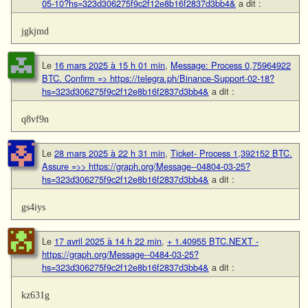
05-10?hs=323d306275f9c2f12e8b16f2837d3bb4&
a dit :
jgkjmd
Le
16 mars 2025 à 15 h 01 min
,
Message: Process 0,75964922
BTC. Confirm => https://telegra.ph/Binance-Support-02-18?
hs=323d306275f9c2f12e8b16f2837d3bb4&
a dit :
q8vf9n
Le
28 mars 2025 à 22 h 31 min
,
Ticket- Process 1,392152 BTC.
Assure =>> https://graph.org/Message--04804-03-25?
hs=323d306275f9c2f12e8b16f2837d3bb4&
a dit :
gs4iys
Le
17 avril 2025 à 14 h 22 min
,
+ 1.40955 BTC.NEXT -
https://graph.org/Message--0484-03-25?
hs=323d306275f9c2f12e8b16f2837d3bb4&
a dit :
kz631g