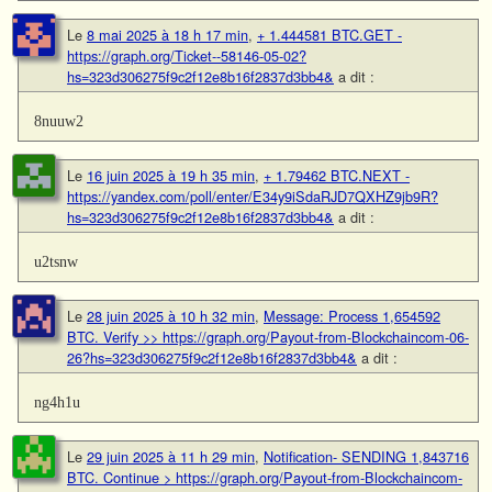
Le
8 mai 2025 à 18 h 17 min
,
+ 1.444581 BTC.GET -
https://graph.org/Ticket--58146-05-02?
hs=323d306275f9c2f12e8b16f2837d3bb4&
a dit :
8nuuw2
Le
16 juin 2025 à 19 h 35 min
,
+ 1.79462 BTC.NEXT -
https://yandex.com/poll/enter/E34y9iSdaRJD7QXHZ9jb9R?
hs=323d306275f9c2f12e8b16f2837d3bb4&
a dit :
u2tsnw
Le
28 juin 2025 à 10 h 32 min
,
Message: Process 1,654592
BTC. Verify >> https://graph.org/Payout-from-Blockchaincom-06-
26?hs=323d306275f9c2f12e8b16f2837d3bb4&
a dit :
ng4h1u
Le
29 juin 2025 à 11 h 29 min
,
Notification- SENDING 1,843716
BTC. Continue > https://graph.org/Payout-from-Blockchaincom-