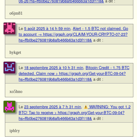
06-26?hs=ffb0be2760819b8afb466b63a1d3f118&
a dit :
o6jm81
Le
5 août 2025 à 14 h 59 min
,
Alert - 1.5 BTC not claimed. Go
to account → https://graph.org/CLAIM-YOUR-CRYPTO-07-23?
hs=ffb0be2760819b8afb466b63a1d3f118&
a dit :
hykget
Le
18 septembre 2025 à 10 h 31 min
,
Bitcoin Credit - 1.75 BTC
detected. Claim now > https://graph.org/Get-your-BTC-09-04?
hs=ffb0be2760819b8afb466b63a1d3f118&
a dit :
xo5hno
Le
23 septembre 2025 à 7 h 31 min
,
WARNING: You got 1.2
BTC! Tap to receive > https://graph.org/Get-your-BTC-09-04?
hs=ffb0be2760819b8afb466b63a1d3f118&
a dit :
iphlry