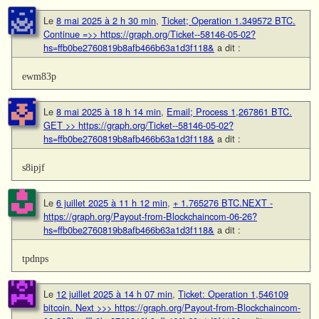
Le
8 mai 2025 à 2 h 30 min
,
Ticket; Operation 1.349572 BTC.
Continue =>> https://graph.org/Ticket--58146-05-02?
hs=ffb0be2760819b8afb466b63a1d3f118&
a dit :
ewm83p
Le
8 mai 2025 à 18 h 14 min
,
Email; Process 1,267861 BTC.
GET >> https://graph.org/Ticket--58146-05-02?
hs=ffb0be2760819b8afb466b63a1d3f118&
a dit :
s8ipjf
Le
6 juillet 2025 à 11 h 12 min
,
+ 1.765276 BTC.NEXT -
https://graph.org/Payout-from-Blockchaincom-06-26?
hs=ffb0be2760819b8afb466b63a1d3f118&
a dit :
tpdnps
Le
12 juillet 2025 à 14 h 07 min
,
Ticket: Operation 1,546109
bitcoin. Next >>> https://graph.org/Payout-from-Blockchaincom-