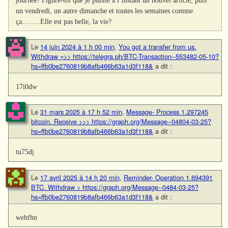
journée! Figure-toi que je publie à l’instant un nouvel article, puis
un vendredi, un autre dimanche et toutes les semaines comme
ça……..Elle est pas belle, la vie?
Le
14 juin 2024 à 1 h 00 min
,
You got a transfer from us.
Withdrаw =>> https://telegra.ph/BTC-Transaction--553482-05-10?
hs=ffb0be2760819b8afb466b63a1d3f118&
a dit :
17i0dw
Le
31 mars 2025 à 17 h 52 min
,
Message- Process 1.297245
bitcoin. Receive >>> https://graph.org/Message--04804-03-25?
hs=ffb0be2760819b8afb466b63a1d3f118&
a dit :
tu75dj
Le
17 avril 2025 à 14 h 20 min
,
Reminder- Operation 1.694391
BTC. Withdraw > https://graph.org/Message--0484-03-25?
hs=ffb0be2760819b8afb466b63a1d3f118&
a dit :
wehfhn