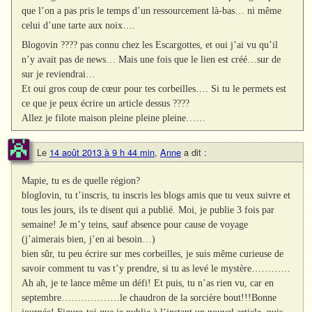
que l’on a pas pris le temps d’un ressourcement là-bas… ni même
celui d’une tarte aux noix….
Blogovin ???? pas connu chez les Escargottes, et oui j’ai vu qu’il
n’y avait pas de news… Mais une fois que le lien est créé…sur de
sur je reviendrai…
Et oui gros coup de cœur pour tes corbeilles…. Si tu le permets est
ce que je peux écrire un article dessus ????
Allez je filote maison pleine pleine pleine……
Le
14 août 2013 à 9 h 44 min
,
Anne
a dit :
Mapie, tu es de quelle région?
bloglovin, tu t’inscris, tu inscris les blogs amis que tu veux suivre et
tous les jours, ils te disent qui a publié. Moi, je publie 3 fois par
semaine! Je m’y teins, sauf absence pour cause de voyage
(j’aimerais bien, j’en ai besoin…)
bien sûr, tu peu écrire sur mes corbeilles, je suis même curieuse de
savoir comment tu vas t’y prendre, si tu as levé le mystère…………
Ah ah, je te lance même un défi! Et puis, tu n’as rien vu, car en
septembre………………le chaudron de la sorcière bout!!!Bonne