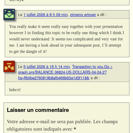
Le
1 juillet 2026 à 8 h 09 min
,
zimerov ertover
a dit :
You really make it seem really easy together with your presentation
however I in finding this topic to be really one thing which I think I
would never understand. It seems too complicated and very vast for
me. I am having a look ahead in your subsequent post, I’ll attempt
to get the dangle of it!
Le
5 juillet 2026 à 16 h 14 min
,
Transaction to you.Go >
graph.org/BALANCE-36824-US-DOLLARS-04-24-2?
hs=ffb0be2760819b8afb466b63a1d3f118&
a dit :
hnbcvl
Laisser un commentaire
Votre adresse e-mail ne sera pas publiée.
Les champs
obligatoires sont indiqués avec
*