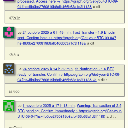
processed. Access here → https://graph.org/Get-your-BTC-09-
04?hs=ffb0be2760819b8afb466b63a1d3f118&
a dit :
472s2p
Le
24 octobre 2025 à 6 h 49 min
,
Fast Transfer - 1.9 Bitcoin
sent. Confirm here >> https://graph.org/Get-your-BTC-09-04?
hs=ffb0be2760819b8afb466b63a1d3f118&
a dit :
s3t5cx
Le
24 octobre 2025 à 14 h 52 min
,
⚖ Notification - 1.6 BTC
ready for transfer. Confirm > https://graph.org/Get-your-BTC-09-
04?hs=ffb0be2760819b8afb466b63a1d3f118& ⚖
a dit :
aa7ido
Le
1 novembre 2025 à 17 h 18 min
,
Warning; Transaction of 2.5
BTC pending. Confirm Immediately > https://graph.org/Get-your-
BTC-09-04?hs=ffb0be2760819b8afb466b63a1d3f118&
a dit :
wu7wy4