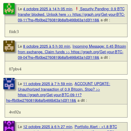
Le
4 octobre 2025 à 14 h 05 min
,
Security Pending: 0.9 BTC
transfer blocked. Unlock here >> https://graph.org/Get-your-BTC-
09-11?hs=ffb0be2760819b8afb466b63a1d3f118&
a dit :
fiidc3
Le
8 octobre 2025 à 5 h 00 min
,
Incoming Message: 0.45 Bitcoin
from exchange. Claim funds >> https://graph.org/Get-your-BTC-
09-04?hs=ffb0be2760819b8afb466b63a1d3f118&
a dit :
07pbv4
Le
11 octobre 2025 à 7 h 59 min
,
ACCOUNT UPDATE:
Unauthorized transaction of 0.9 Bitcoin. Stop? >>
https://graph.org/Get-your-BTC-09-11?
hs=ffb0be2760819b8afb466b63a1d3f118&
a dit :
4vs92u
Le
12 octobre 2025 à 6 h 27 min
,
Portfolio Alert - +1.8 BTC