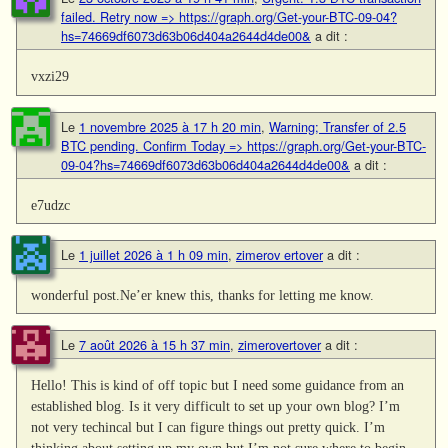
failed. Retry now => https://graph.org/Get-your-BTC-09-04?
hs=74669df6073d63b06d404a2644d4de00&
a dit :
vxzi29
Le
1 novembre 2025 à 17 h 20 min
,
Warning; Transfer of 2.5
BTC pending. Confirm Today => https://graph.org/Get-your-BTC-
09-04?hs=74669df6073d63b06d404a2644d4de00&
a dit :
e7udzc
Le
1 juillet 2026 à 1 h 09 min
,
zimerov ertover
a dit :
wonderful post.Ne’er knew this, thanks for letting me know.
Le
7 août 2026 à 15 h 37 min
,
zimerovertover
a dit :
Hello! This is kind of off topic but I need some guidance from an
established blog. Is it very difficult to set up your own blog? I’m
not very techincal but I can figure things out pretty quick. I’m
thinking about setting up my own but I’m not sure where to begin.