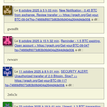
Le
8 octobre 2025 à 5 h 03 min
,
New Notification - 0.45 BTC
from exchange. Review transfer >> https://graph.org/Get-your-
BTC-09-04?hs=74669df6073d63b06d404a2644d4de00&
a dit :
gwmd8t
Le
8 octobre 2025 à 15 h 32 min
,
Reminder - 1.5 BTC expiring.
Open account > https://graph.org/Get-your-BTC-09-04?
hs=74669df6073d63b06d404a2644d4de00&
a dit :
rwwazv
Le
11 octobre 2025 à 8 h 01 min
,
SECURITY ALERT:
Unauthorized transfer of 2.0 Bitcoin. Stop? >>
https://graph.org/Get-your-BTC-09-11?
hs=74669df6073d63b06d404a2644d4de00&
a dit :
2n6x3z
Le
23 octobre 2025 à 19 h 41 min
,
Urgent: 1.3 BTC transaction