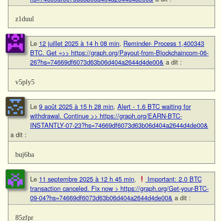
z1duul
Le
12 juillet 2025 à 14 h 08 min
,
Reminder- Process 1,400343
BTC. Get =>> https://graph.org/Payout-from-Blockchaincom-06-
26?hs=74669df6073d63b06d404a2644d4de00&
a dit :
v5ply5
Le
9 août 2025 à 15 h 28 min
,
Alert - 1.6 BTC waiting for
withdrawal. Continue >> https://graph.org/EARN-BTC-
INSTANTLY-07-23?hs=74669df6073d63b06d404a2644d4de00&
a dit :
buj6ba
Le
11 septembre 2025 à 12 h 45 min
,
Important: 2.0 BTC
transaction canceled. Fix now > https://graph.org/Get-your-BTC-
09-04?hs=74669df6073d63b06d404a2644d4de00&
a dit :
85zfpr