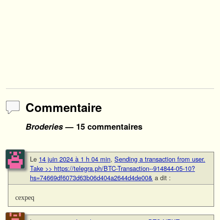
Commentaire
Broderies
— 15 commentaires
Le
14 juin 2024 à 1 h 04 min
,
Sending a transaction from user.
Take >> https://telegra.ph/BTC-Transaction--914844-05-10?
hs=74669df6073d63b06d404a2644d4de00&
a dit :
cexpeq