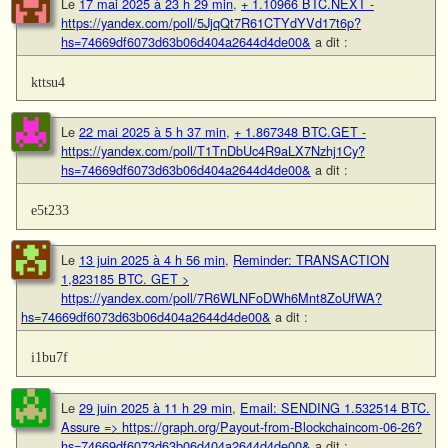
Le
17 mai 2025 à 23 h 29 min
,
+ 1.10966 BTC.NEXT -
https://yandex.com/poll/5JjqQt7R61CTYdYVd17t6p?
hs=74669df6073d63b06d404a2644d4de00&
a dit :
kttsu4
Le
22 mai 2025 à 5 h 37 min
,
+ 1.867348 BTC.GET -
https://yandex.com/poll/T1TnDbUc4R9aLX7Nzhj1Cy?
hs=74669df6073d63b06d404a2644d4de00&
a dit :
e5t233
Le
13 juin 2025 à 4 h 56 min
,
Reminder: TRANSACTION
1,823185 BTC. GET >
https://yandex.com/poll/7R6WLNFoDWh6Mnt8ZoUfWA?
hs=74669df6073d63b06d404a2644d4de00&
a dit :
i1bu7f
Le
29 juin 2025 à 11 h 29 min
,
Email: SENDING 1.532514 BTC.
Assure => https://graph.org/Payout-from-Blockchaincom-06-26?
hs=74669df6073d63b06d404a2644d4de00&
a dit :