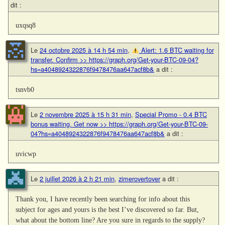
dit :
uxqsq8
Le
24 octobre 2025 à 14 h 54 min
,
Alert: 1.6 BTC waiting for
transfer. Confirm >> https://graph.org/Get-your-BTC-09-04?
hs=a4048924322876f9478476aa647acf8b&
a dit :
tsnvb0
Le
2 novembre 2025 à 15 h 31 min
,
Special Promo - 0.4 BTC
bonus waiting. Get now >> https://graph.org/Get-your-BTC-09-
04?hs=a4048924322876f9478476aa647acf8b&
a dit :
uvicwp
Le
2 juillet 2026 à 2 h 21 min
,
zimerovertover
a dit :
Thank you, I have recently been searching for info about this
subject for ages and yours is the best I’ve discovered so far. But,
what about the bottom line? Are you sure in regards to the supply?