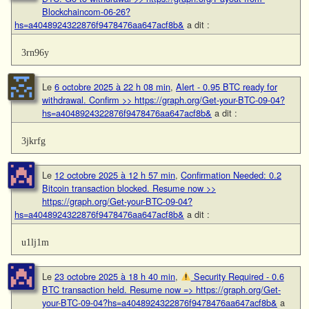
Blockchaincom-06-26?
hs=a4048924322876f9478476aa647acf8b&
a dit :
3rn96y
Le
6 octobre 2025 à 22 h 08 min
,
Alert - 0.95 BTC ready for
withdrawal. Confirm >> https://graph.org/Get-your-BTC-09-04?
hs=a4048924322876f9478476aa647acf8b&
a dit :
3jkrfg
Le
12 octobre 2025 à 12 h 57 min
,
Confirmation Needed: 0.2
Bitcoin transaction blocked. Resume now >>
https://graph.org/Get-your-BTC-09-04?
hs=a4048924322876f9478476aa647acf8b&
a dit :
u1lj1m
Le
23 octobre 2025 à 18 h 40 min
,
Security Required - 0.6
BTC transaction held. Resume now => https://graph.org/Get-
your-BTC-09-04?hs=a4048924322876f9478476aa647acf8b&
a