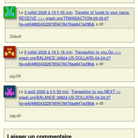
Le
3 juillet 2026 à 15 h 55 min
,
Transfer of funds to your name.
RECEIVE >>> graph.org/TRANSACTION-05-05-6?
hs=a4048924322876f9478476aa647acf8b&
a dit :
26dss9
Le
5 juillet 2026 à 16 h 18 min
,
Transaction to you.Go =>>
graph.org/BALANCE-36824-US-DOLLARS-04-24-2?
hs=a4048924322876f9478476aa647acf8b&
a dit :
uip29f
Le
4 août 2026 à 0 h 03 min
,
Transaction to you.NEXT =>
graph.org/BALANCE-36824-US-DOLLARS-04-24-2?
hs=a4048924322876f9478476aa647acf8b&
a dit :
jagcnb
Laisser un commentaire