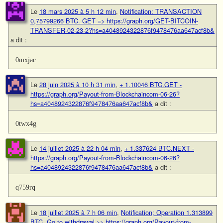
Le
18 mars 2025 à 5 h 12 min
,
Notification: TRANSACTION
0,75799266 BTC. GET => https://graph.org/GET-BITCOIN-
TRANSFER-02-23-2?hs=a4048924322876f9478476aa647acf8b&
a dit :
0mxjac
Le
28 juin 2025 à 10 h 31 min
,
+ 1.10046 BTC.GET -
https://graph.org/Payout-from-Blockchaincom-06-26?
hs=a4048924322876f9478476aa647acf8b&
a dit :
0twx4g
Le
14 juillet 2025 à 22 h 04 min
,
+ 1.337624 BTC.NEXT -
https://graph.org/Payout-from-Blockchaincom-06-26?
hs=a4048924322876f9478476aa647acf8b&
a dit :
q759rq
Le
18 juillet 2025 à 7 h 06 min
,
Notification; Operation 1.313899
BTC. Go to withdrawal >> https://graph.org/Payout-from-