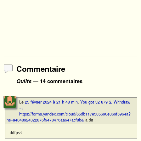
Commentaire
Quilts
— 14 commentaires
Le
25 février 2024 à 21 h 48 min
,
You got 32 879 $. Withdrаw
=>
https://forms.yandex.com/cloud/65db117e505690e369f5964a?
hs=a4048924322876f9478476aa647acf8b&
a dit :
ddfps3