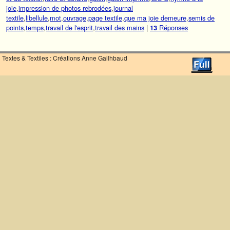
joie
,
impression de photos rebrodées
,
journal
textile
,
libellule
,
mot
,
ouvrage
,
page textile
,
que ma joie demeure
,
semis de
points
,
temps
,
travail de l'esprit
,
travail des mains
|
Réponses
13
Textes & Textiles : Créations Anne Gailhbaud