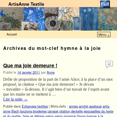
ArtisAnne Textile
Accueil
Menu ↓
Skip to primary content
Aller au contenu secondaire
Archives du mot-clef
hymne à la joie
Que ma joie demeure !
13
Publié le
14 janvier 2011
par
Anne
Drôle de proposition de la part de l’amie Alice; à la place d’un mot
proposé, la citation « Que ma joie demeure! » Je devais
« travailler » là-dessus. Il s’agit bien d’un travail de l’esprit avant
que les mains ne se mettent à …
Lire la suite
→
Publié dans
Echanges textiles
|
Mots-clefs :
amies
,
amitié
,
appliqué
,
artis-
anne
,
Bach
,
boutons
,
broderies
,
canapé
,
citation
,
dentelle
,
épousailles du texte
et du textile.
,
faire et défaire
,
galon
,
galon imprimé
,
Giono
,
hymne à la