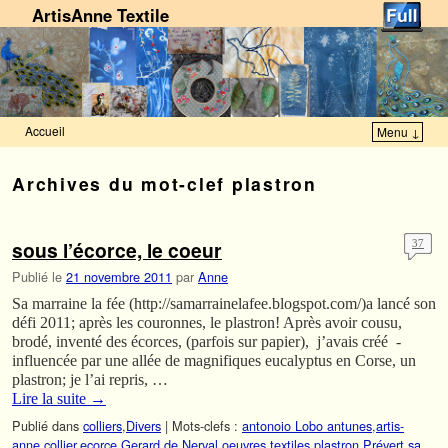
ArtisAnne Textile
Accueil
Menu ↓
Skip to primary content
Aller au contenu secondaire
Archives du mot-clef
plastron
sous l’écorce, le coeur
37
Publié le
21 novembre 2011
par
Anne
Sa marraine la fée (http://samarrainelafee.blogspot.com/)a lancé son
défi 2011; après les couronnes, le plastron! Après avoir cousu,
brodé, inventé des écorces, (parfois sur papier), j’avais créé -
influencée par une allée de magnifiques eucalyptus en Corse, un
plastron; je l’ai repris, …
Lire la suite
→
Publié dans
colliers
,
Divers
|
Mots-clefs :
antonoio Lobo antunes
,
artis-
anne
,
collier
,
ecorce
,
Gerard de Nerval
,
oeuvres textiles
,
plastron
,
Prévert
,
sa