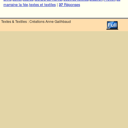
marraine la fée
,
textes et textiles
|
Réponses
37
Textes & Textiles : Créations Anne Gailhbaud