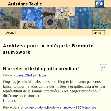
ArtisAnne Textile
Accueil
Menu ↓
Skip to primary content
Aller au contenu secondaire
Archives pour la catégorie
Broderie
stumpwork
N’arrêter ni le blog, ni la création!
20
Publié le
5 mai 2024
par
Anne
Oups la, je suis bien absente sur ce blog et je ne veux pas vous
laisser tomber; je vous donne des miettes à grapiller, cela n’est pas
représentatif de la somme effectuée! 1- les badges brodés pour
différentes occasions et …
Lire la suite
→
Publié dans
Bricolage
,
broderie
,
Broderie stumpwork
|
Réponses
20