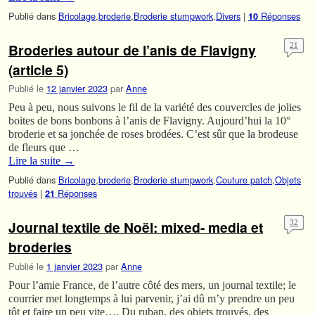
Publié dans
Bricolage
,
broderie
,
Broderie stumpwork
,
Divers
|
Réponses
10
Broderies autour de l’anis de Flavigny
21
(article 5)
Publié le
12 janvier 2023
par
Anne
Peu à peu, nous suivons le fil de la variété des couvercles de jolies
boites de bons bonbons à l’anis de Flavigny. Aujourd’hui la 10°
broderie et sa jonchée de roses brodées. C’est sûr que la brodeuse
de fleurs que …
Lire la suite
→
Publié dans
Bricolage
,
broderie
,
Broderie stumpwork
,
Couture patch
,
Objets
trouvés
|
Réponses
21
Journal textile de Noël: mixed- media et
32
broderies
Publié le
1 janvier 2023
par
Anne
Pour l’amie France, de l’autre côté des mers, un journal textile; le
courrier met longtemps à lui parvenir, j’ai dû m’y prendre un peu
tôt et faire un peu vite…. Du ruban, des objets trouvés, des