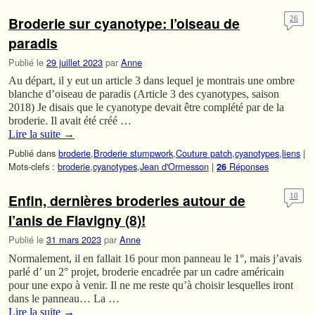
Broderie sur cyanotype: l’oiseau de
26
paradis
Publié le
29 juillet 2023
par
Anne
Au départ, il y eut un article 3 dans lequel je montrais une ombre
blanche d’oiseau de paradis (Article 3 des cyanotypes, saison
2018) Je disais que le cyanotype devait être complété par de la
broderie. Il avait été créé …
Lire la suite
→
Publié dans
broderie
,
Broderie stumpwork
,
Couture patch
,
cyanotypes
,
liens
|
Mots-clefs :
broderie
,
cyanotypes
,
Jean d'Ormesson
|
Réponses
26
Enfin, dernières broderies autour de
10
l’anis de Flavigny (8)!
Publié le
31 mars 2023
par
Anne
Normalement, il en fallait 16 pour mon panneau le 1°, mais j’avais
parlé d’ un 2° projet, broderie encadrée par un cadre américain
pour une expo à venir. Il ne me reste qu’à choisir lesquelles iront
dans le panneau… La …
Lire la suite
→