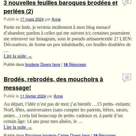
3 nouvelles feuilles baroques brodées et
18
perlées (2)
Publié le
17 mars 2024
par
Anne
Partie en Inde, je reviens mollement à mon blog menacé
d’abandon; pardon à celles qui me suivent ici; certaines pourraient
me retrouver sur Instagram, sous le pseudo artisanetextile 2? LIEN:
Décoratives, de forme un peu inhabituelle, ces feuilles doublées de
…
Lire la suite
→
Publié dans
broderie
,
Divers
,
liens
|
Réponses
18
Brodés, rebrodés, des mouchoirs à
19
message!
Publié le
11 février 2024
par
Anne
Au départ, l’idée n’est pas de moi; j’ai bientôt …15 petits- enfants;
Noël, fêtes, anniversaires (sans compter les parents, frères, sœurs,
amies…) cela fait beaucoup de petits- cadeaux et, à partir d’un
certain âge: 14 ans pour mes aînées, le …
Lire la suite
→
Publié dans
Bricolage
,
broderie
,
Cartes
,
Divers
,
liens
|
Réponses
19