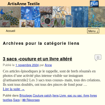
ArtisAnne Textile
Accueil
Menu ↓
Skip to primary content
Aller au contenu secondaire
Archives pour la catégorie
liens
3 sacs -couture et un livre altéré
33
Publié le
1 novembre 2024
par
Anne
Ces articles épisodiques je le rappelle, sont de brefs résumés en
photos d’une activité plus intense visible sur instagram
@artisanetextile2 Les 3 sacs tous cousus- main, tous des créations.
Ils sont tous doublés, ont tous des pinces de fond pour …
Lire la suite
→
Publié dans
Bricolage
,
Couture patch
,
liens
,
Livre -sac ou sac -livre
,
livres
textiles
,
Sacs
|
Réponses
33