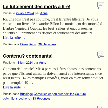
Le tutoiement des morts à lire!
29
Publié le
29 août 2024
par
Anne
Ici, une fois n’est pas coutume, c’est la rentré littéraire! Je vous
conseille un livre d’Alexandre Billon Le tutoiement des morts (ed.
L’arbre Vengeur) Oubliez les best- sellers et encouragez les
éditeurs qui prennent des risques et soutiennent des auteurs. …
Lire la suite
→
Publié dans
Divers
,
liens
|
Réponses
29
Contenu? contenants!
13
Publié le
13 juin 2024
par
Anne
Contenu de l’article? Mis à part les 1 ères photos, des contenants,
parce que s’ils sont utiles, ils doivent aussi être intérèsssants, si ce
n’est beaux! 1- les maniques croisées, vous en avez souvent vu ici.
par exemple l 19 …
Lire la suite
→
Publié dans
Bricolage
,
Corbeilles et panières textiles
,
Couture
patch
,
liens
,
pochons
|
Réponses
13