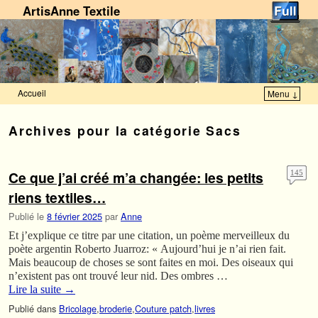
ArtisAnne Textile
Accueil
Menu ↓
Skip to primary content
Aller au contenu secondaire
Archives pour la catégorie
Sacs
Ce que j’ai créé m’a changée: les petits
145
riens textiles…
Publié le
8 février 2025
par
Anne
Et j’explique ce titre par une citation, un poème merveilleux du
poète argentin Roberto Juarroz: « Aujourd’hui je n’ai rien fait.
Mais beaucoup de choses se sont faites en moi. Des oiseaux qui
n’existent pas ont trouvé leur nid. Des ombres …
Lire la suite
→
Publié dans
Bricolage
,
broderie
,
Couture patch
,
livres