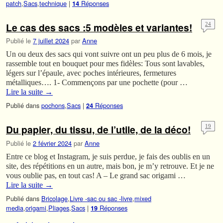
patch
,
Sacs
,
technique
|
Réponses
14
Le cas des sacs :5 modèles et variantes!
24
Publié le
7 juillet 2024
par
Anne
Un ou deux des sacs qui vont suivre ont un peu plus de 6 mois, je
rassemble tout en bouquet pour mes fidèles: Tous sont lavables,
légers sur l’épaule, avec poches intérieures, fermetures
métalliques…. 1- Commençons par une pochette (pour …
Lire la suite
→
Publié dans
pochons
,
Sacs
|
Réponses
24
Du papier, du tissu, de l’utile, de la déco!
19
Publié le
2 février 2024
par
Anne
Entre ce blog et Instagram, je suis perdue, je fais des oublis en un
site, des répétitions en un autre, mais bon, je m’y retrouve. Et je ne
vous oublie pas, en tout cas! A – Le grand sac origami …
Lire la suite
→
Publié dans
Bricolage
,
Livre -sac ou sac -livre
,
mixed
media
,
origami
,
Pliages
,
Sacs
|
Réponses
19