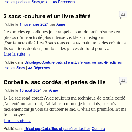
textiles
,
pochons
,
Sacs
,
wax
|
Réponses
145
3 sacs -couture et un livre altéré
33
Publié le
1 novembre 2024
par
Anne
Ces articles épisodiques je le rappelle, sont de brefs résumés en
photos d’une activité plus intense visible sur instagram
@artisanetextile2 Les 3 sacs tous cousus- main, tous des créations.
Ils sont tous doublés, ont tous des pinces de fond pour …
Lire la suite
→
Publié dans
Bricolage
,
Couture patch
,
liens
,
Livre -sac ou sac -livre
,
livres
textiles
,
Sacs
|
Réponses
33
Corbeille, sac cordés, et perles de fils
14
Publié le
13 août 2024
par
Anne
1- Le sac rond cordé: Avec toujours ma technique de textile cordé,
j’ai tenté un sac rond; j’ai fait ça comme je le sentais, pas très
facilement car je voulais doubler le sac. C’était un première. Et ma
foi,.. Voyez …
Lire la suite
→
Publié dans
Bricolage
,
Corbeilles et panières textiles
,
Couture