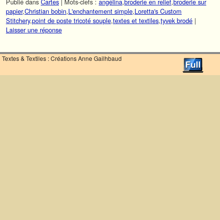
Publié dans
Cartes
|
Mots-clefs :
angélina
,
broderie en relief
,
broderie sur
papier
,
Christian bobin
,
L'enchantement simple
,
Loretta's Custom
Stitchery
,
point de poste tricoté souple
,
textes et textiles
,
tyvek brodé
|
Laisser une réponse
Textes & Textiles : Créations Anne Gailhbaud