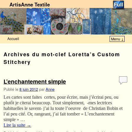
ArtisAnne Textile
Accueil
Menu ↓
Skip to primary content
Aller au contenu secondaire
Archives du mot-clef
Loretta’s Custom
Stitchery
L’enchantement simple
Publié le
8 juin 2012
par
Anne
Les cartes sont faites certes, pour écrire, mais j’écrirai peu, ou
plutôt je citerai beaucoup. Tout simplement, -mes lectrices
habituelles le savent- j’ai lu toute l’oeuvre de Christian Bobin et
l’ai peu cité. Or, rangeant, j’ai fait tomber « L’enchantement
simple » …
Lire la suite
→