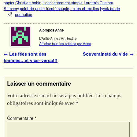
papier
,
Christian bobin
,
L'enchantement simple
,
Loretta's Custom
Stitchery
,
point de poste tricoté souple
,
textes et textiles
,
tyvek brodé
permalien
A propos Anne
L'Artis-Anne : Art Textile
Afficher tous les articles par Anne
Navigation des articles
←
Les fées sont des
Souveraineté du vide
→
femmes…et vice- versa!!!
Laisser un commentaire
Votre adresse e-mail ne sera pas publiée.
Les champs
obligatoires sont indiqués avec
*
Commentaire
*