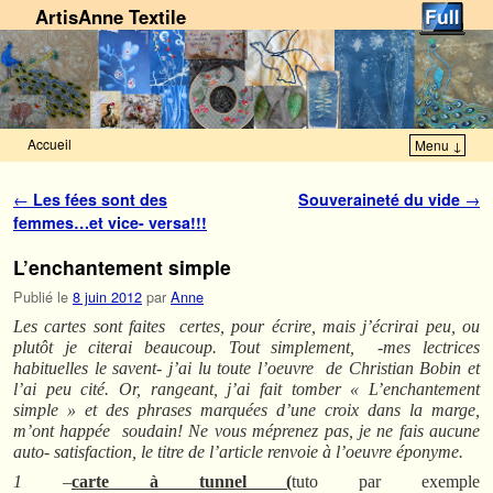
ArtisAnne Textile
Accueil
Menu ↓
Skip to primary content
Aller au contenu secondaire
Navigation des articles
←
Les fées sont des
Souveraineté du vide
→
femmes…et vice- versa!!!
L’enchantement simple
Publié le
8 juin 2012
par
Anne
Les cartes sont faites certes, pour écrire, mais j’écrirai peu, ou
plutôt je citerai beaucoup. Tout simplement, -mes lectrices
habituelles le savent- j’ai lu toute l’oeuvre de Christian Bobin et
l’ai peu cité. Or, rangeant, j’ai fait tomber « L’enchantement
simple » et des phrases marquées d’une croix dans la marge,
m’ont happée soudain! Ne vous méprenez pas, je ne fais aucune
auto- satisfaction, le titre de l’article renvoie à l’oeuvre éponyme.
1 –
carte à tunnel (
tuto par exemple