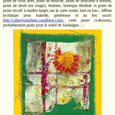
point de croix libre, point de mouche, point de bouclette à noeuds,
point de deuil (en rouge), feutrine, breloque libellule et point de
poste tricoté à mailles larges sur la carte ronde, tout en bas…Même
technique pour Isabelle, généreuse et au bec sucré:
http://cahierjosephine.canalblog.com/
, carte jaune ci-dessous,
probablement jaune pour le soleil de Sardaigne…: