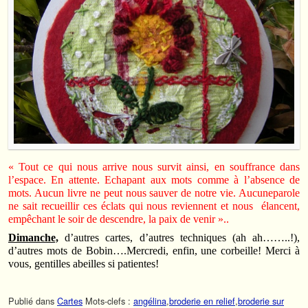
« Tout ce qui nous arrive nous survit ainsi, en souffrance dans
l’espace. En attente. Echapant aux mots comme à l’absence de
mots. Aucun livre ne peut nous sauver de notre vie. Aucuneparole
ne sait recueillir ces éclats qui nous reviennent et nous élancent,
empêchant le soir de descendre, la paix de venir »..
Dimanche,
d’autres cartes, d’autres techniques (ah ah……..!),
d’autres mots de Bobin….Mercredi, enfin, une corbeille! Merci à
vous, gentilles abeilles si patientes!
Publié dans
Cartes
Mots-clefs :
angélina
,
broderie en relief
,
broderie sur