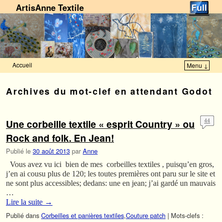
ArtisAnne Textile
Accueil
Menu ↓
Skip to primary content
Aller au contenu secondaire
Archives du mot-clef
en attendant Godot
Une corbeille textile « esprit Country » ou
44
Rock and folk. En Jean!
Publié le
30 août 2013
par
Anne
Vous avez vu ici bien de mes corbeilles textiles , puisqu’en gros,
j’en ai cousu plus de 120; les toutes premières ont paru sur le site et
ne sont plus accessibles; dedans: une en jean; j’ai gardé un mauvais
…
Lire la suite
→
Publié dans
Corbeilles et panières textiles
,
Couture patch
|
Mots-clefs :