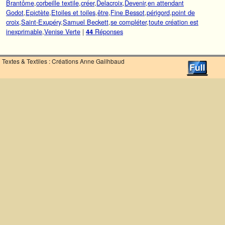
Brantôme
,
corbeille textile
,
créer
,
Delacroix
,
Devenir
,
en attendant
Godot
,
Epictète
,
Etoiles et toiles
,
être
,
Fine Bessot
,
périgord
,
point de
croix
,
Saint-Exupéry
,
Samuel Beckett
,
se compléter
,
toute création est
inexprimable
,
Venise Verte
|
Réponses
44
Textes & Textiles : Créations Anne Gailhbaud