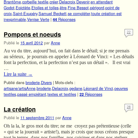
Brantôme
,
corbeille textile
,
créer
,
Delacroix
,
Devenir
,
en attendant
Godot
,
Epictète
,
Etoiles et toiles
,
être
,
Fine Bessot
,
périgord
,
point de
croix
,
Saint-Exupéry
,
Samuel Beckett
,
se compléter
,
toute création est
inexprimable
,
Venise Verte
|
Réponses
44
Pompons et noeuds
22
Publié le
15 avril 2012
par
Anne
Au vu du titre, aujourd’hui, on fait dans le détail; si je me prenais
au sérieux, je pourrais en appeler à Léonard de Vinci: « Les détails
font la perfection, et la perfection n’est pas un détail ». Il est vrai
…
Lire la suite
→
Publié dans
broderie
,
Divers
|
Mots-clefs :
artisane/artisAnne
,
broderie
,
Delacroix
,
gedane
,
Léonard de Vinci
,
oeuvres
textiles
,
passé empiétant
,
textes et textiles
|
Réponses
22
La création
28
Publié le
11 septembre 2011
par
Anne
Oh la la, le gros mot du titre; ne me croyez pas prétentieuse (celle
« qui se la jouerait » artiste!), mais je crois que nous créons presque
tout le temps, dans nos familles, nos cuisines et dans nos ateliers,