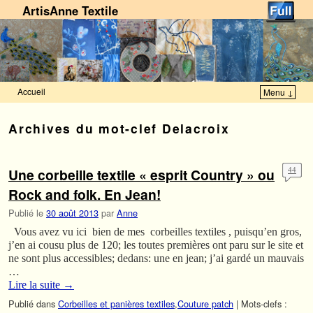
ArtisAnne Textile
Accueil
Menu ↓
Skip to primary content
Aller au contenu secondaire
Archives du mot-clef
Delacroix
Une corbeille textile « esprit Country » ou
44
Rock and folk. En Jean!
Publié le
30 août 2013
par
Anne
Vous avez vu ici bien de mes corbeilles textiles , puisqu’en gros,
j’en ai cousu plus de 120; les toutes premières ont paru sur le site et
ne sont plus accessibles; dedans: une en jean; j’ai gardé un mauvais
…
Lire la suite
→
Publié dans
Corbeilles et panières textiles
,
Couture patch
|
Mots-clefs :