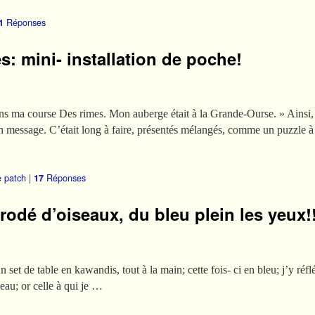
Réponses
1
és: mini- installation de poche!
dans ma course Des rimes. Mon auberge était à la Grande-Ourse. » Ainsi,
s un message. C’était long à faire, présentés mélangés, comme un puzzle 
e patch
|
Réponses
17
odé d’oiseaux, du bleu plein les yeux!
n set de table en kawandis, tout à la main; cette fois- ci en bleu; j’y ré
seau; or celle à qui je …