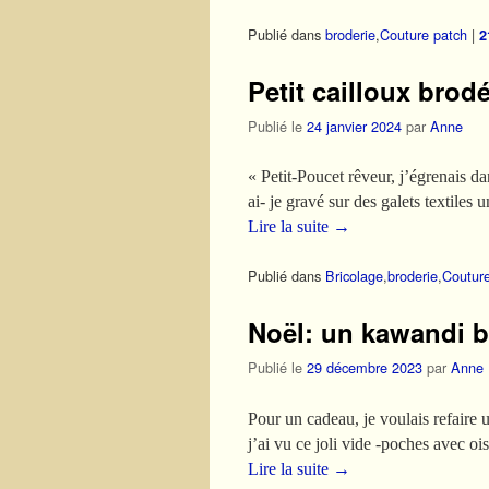
Publié dans
broderie
,
Couture patch
|
2
Petit cailloux brod
Publié le
24 janvier 2024
par
Anne
« Petit-Poucet rêveur, j’égrenais 
ai- je gravé sur des galets textile
Lire la suite
→
Publié dans
Bricolage
,
broderie
,
Coutur
Noël: un kawandi br
Publié le
29 décembre 2023
par
Anne
Pour un cadeau, je voulais refaire u
j’ai vu ce joli vide -poches avec oi
Lire la suite
→