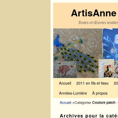
ArtisAnne 
Textes et Œuvres textil
Skip to primary content
Aller au contenu secondaire
Accueil
2011 en fils et tissu
20
Années-Lumière
À propos
Accueil
→Catégories
Couture patch
-
Archives pour la cat