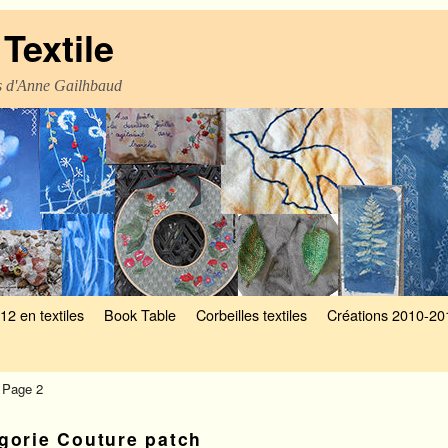
Textile
es d'Anne Gailhbaud
12 en textiles
Book Table
Corbeilles textiles
Créations 2010-20
 Page 2
égorie
Couture patch