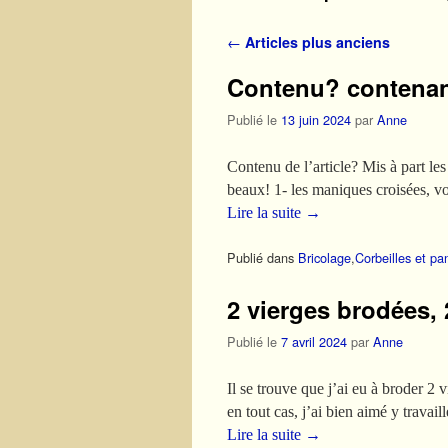
Navigation des articles
←
Articles plus anciens
Contenu? contenan
Publié le
13 juin 2024
par
Anne
Contenu de l’article? Mis à part les 
beaux! 1- les maniques croisées, v
Lire la suite
→
Publié dans
Bricolage
,
Corbeilles et pan
2 vierges brodées, 
Publié le
7 avril 2024
par
Anne
Il se trouve que j’ai eu à broder 2 
en tout cas, j’ai bien aimé y travaill
Lire la suite
→