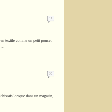
17
 en textile comme un petit poucet,
à …
!
30
fléchissais lorsque dans un magasin,