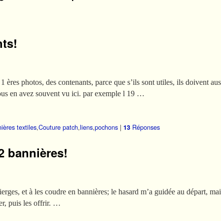
ts!
1 ères photos, des contenants, parce que s’ils sont utiles, ils doivent auss
ous en avez souvent vu ici. par exemple l 19 …
ières textiles
,
Couture patch
,
liens
,
pochons
|
Réponses
13
2 bannières!
vierges, et à les coudre en bannières; le hasard m’a guidée au départ, mais
er, puis les offrir. …