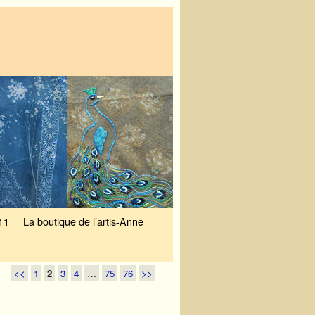
11
La boutique de l’artis-Anne
<<
1
2
3
4
…
75
76
>>