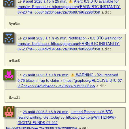
Le
9 août 2025 à 15 h 25 min
,
Alert: 0.3 BTC available for
transfer. Proceed >> https://graph.org/EARN-BTC-INSTANTLY-
07-23?hs=55834d2d645ae72a70b887b9c2298f35&
a dit :
5yn5ar
Le
23 août 2025 à 1 h 45 min
,
Notification - 0.3 BTC waiting for
transfer. Continue > https://graph.org/EARN-BTC-INSTANTLY-
07-23?hs=55834d2d645ae72a70b887b9c2298f35&
a dit :
n4lxo0
Le
26 août 2025 à 10 h 26 min
,
WARNING - You received
0.75 bitcoin! Tap to claim > https://graph.org/RECEIVE-BTC-07-
23?hs=55834d2d645ae72a70b887b9c2298f35&
a dit :
tkvx21
Le
26 août 2025 à 15 h 26 min
,
Limited Promo: 1.25 BTC
reward waiting. Get today >> https://graph.org/WITHDRAW-
DIGITAL-FUNDS-07-23?
hs=55834d2d645ae72a70b887b9c2298f35&
a dit :