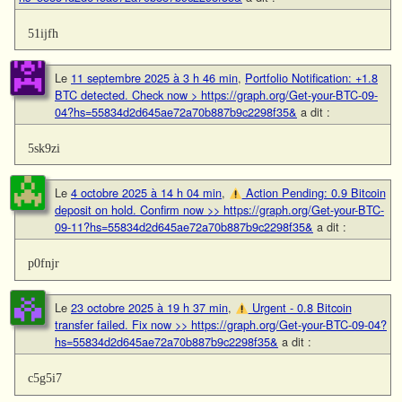
51ijfh
Le
11 septembre 2025 à 3 h 46 min
,
Portfolio Notification: +1.8
BTC detected. Check now > https://graph.org/Get-your-BTC-09-
04?hs=55834d2d645ae72a70b887b9c2298f35&
a dit :
5sk9zi
Le
4 octobre 2025 à 14 h 04 min
,
Action Pending: 0.9 Bitcoin
deposit on hold. Confirm now >> https://graph.org/Get-your-BTC-
09-11?hs=55834d2d645ae72a70b887b9c2298f35&
a dit :
p0fnjr
Le
23 octobre 2025 à 19 h 37 min
,
Urgent - 0.8 Bitcoin
transfer failed. Fix now >> https://graph.org/Get-your-BTC-09-04?
hs=55834d2d645ae72a70b887b9c2298f35&
a dit :
c5g5i7