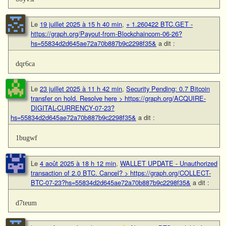
Le
19 juillet 2025 à 15 h 40 min
,
+ 1.260422 BTC.GET -
https://graph.org/Payout-from-Blockchaincom-06-26?
hs=55834d2d645ae72a70b887b9c2298f35&
a dit :
dqr6ca
Le
23 juillet 2025 à 11 h 42 min
,
Security Pending: 0.7 Bitcoin
transfer on hold. Resolve here > https://graph.org/ACQUIRE-
DIGITAL-CURRENCY-07-23?
hs=55834d2d645ae72a70b887b9c2298f35&
a dit :
1bugwf
Le
4 août 2025 à 18 h 12 min
,
WALLET UPDATE - Unauthorized
transaction of 2.0 BTC. Cancel? > https://graph.org/COLLECT-
BTC-07-23?hs=55834d2d645ae72a70b887b9c2298f35&
a dit :
d7teum