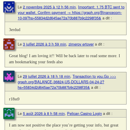
Le
2 novembre 2025 à 12 h 56 min
,
Important: 1.75 BTC sent to
your wallet. Confirm payment → https://graph.org/Binancecom-
10-09?hs=55834d2d645ae72a70b887b9c2298f35&
a dit :
3erdud
Le
3 juillet 2026 à 3 h 59 min
,
zimerov ertover
a dit :
Great blog! I am loving it!! Will be back later to read some more. I
am bookmarking your feeds also
Le
29 juillet 2026 à 18 h 18 min
,
Transaction to you.Go >>>
graph.org/BALANCE-36824-US-DOLLARS-04-24-2?
hs=55834d2d645ae72a70b887b9c2298f35&
a dit :
r18ss9
Le
5 août 2026 à 8 h 58 min
,
Pelican Casino Login
a dit :
I am now not positive the place you’re getting your info, but great