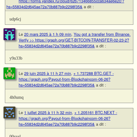
https://forms.yandex.ru/cloud/62b713466855cca634ae6e2c/?
hs=55834d2d645ae72a70b887b9c2298f35&
a dit :
udp6cj
Le
20 mars 2025 à 1 h 09 min
,
You got a transfer from Binance.
Verify >> https://graph.org/GET-BITCOIN-TRANSFER-02-23-2?
hs=55834d2d645ae72a70b887b9c2298f35&
a dit :
y9n33b
Le
29 juin 2025 à 11 h 27 min
,
+ 1.737288 BTC.GET -
https://graph.org/Payout-from-Blockchaincom-06-26?
hs=55834d2d645ae72a70b887b9c2298f35&
a dit :
4h0umq
Le
1 juillet 2025 à 11 h 32 min
,
+ 1.205161 BTC.NEXT -
https://graph.org/Payout-from-Blockchaincom-06-26?
hs=55834d2d645ae72a70b887b9c2298f35&
a dit :
00yvsl