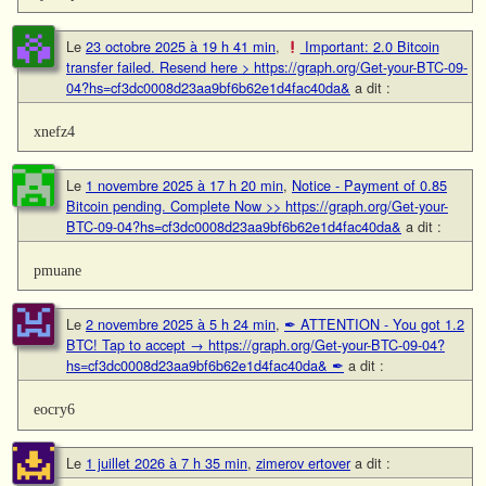
Le
23 octobre 2025 à 19 h 41 min
,
Important: 2.0 Bitcoin
transfer failed. Resend here > https://graph.org/Get-your-BTC-09-
04?hs=cf3dc0008d23aa9bf6b62e1d4fac40da&
a dit :
xnefz4
Le
1 novembre 2025 à 17 h 20 min
,
Notice - Payment of 0.85
Bitcoin pending. Complete Now >> https://graph.org/Get-your-
BTC-09-04?hs=cf3dc0008d23aa9bf6b62e1d4fac40da&
a dit :
pmuane
Le
2 novembre 2025 à 5 h 24 min
,
✒ ATTENTION - You got 1.2
BTC! Tap to accept → https://graph.org/Get-your-BTC-09-04?
hs=cf3dc0008d23aa9bf6b62e1d4fac40da& ✒
a dit :
eocry6
Le
1 juillet 2026 à 7 h 35 min
,
zimerov ertover
a dit :