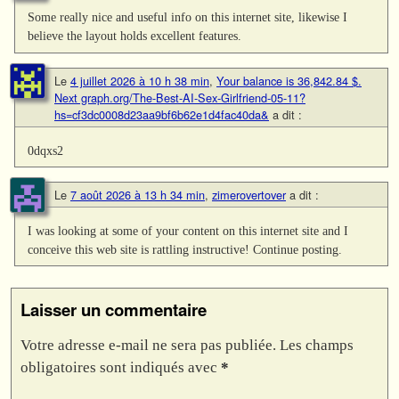
Some really nice and useful info on this internet site, likewise I
believe the layout holds excellent features.
Le
4 juillet 2026 à 10 h 38 min
,
Your balance is 36,842.84 $.
Next graph.org/The-Best-AI-Sex-Girlfriend-05-11?
hs=cf3dc0008d23aa9bf6b62e1d4fac40da&
a dit :
0dqxs2
Le
7 août 2026 à 13 h 34 min
,
zimerovertover
a dit :
I was looking at some of your content on this internet site and I
conceive this web site is rattling instructive! Continue posting.
Laisser un commentaire
Votre adresse e-mail ne sera pas publiée.
Les champs
obligatoires sont indiqués avec
*