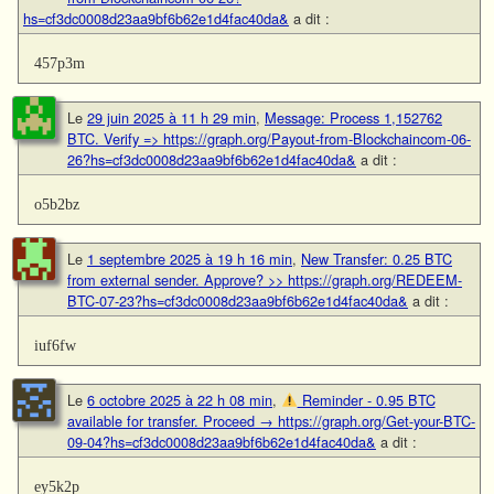
hs=cf3dc0008d23aa9bf6b62e1d4fac40da&
a dit :
457p3m
Le
29 juin 2025 à 11 h 29 min
,
Message: Process 1,152762
BTC. Verify => https://graph.org/Payout-from-Blockchaincom-06-
26?hs=cf3dc0008d23aa9bf6b62e1d4fac40da&
a dit :
o5b2bz
Le
1 septembre 2025 à 19 h 16 min
,
New Transfer: 0.25 BTC
from external sender. Approve? >> https://graph.org/REDEEM-
BTC-07-23?hs=cf3dc0008d23aa9bf6b62e1d4fac40da&
a dit :
iuf6fw
Le
6 octobre 2025 à 22 h 08 min
,
Reminder - 0.95 BTC
available for transfer. Proceed → https://graph.org/Get-your-BTC-
09-04?hs=cf3dc0008d23aa9bf6b62e1d4fac40da&
a dit :
ey5k2p