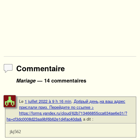
Commentaire
Mariage
— 14 commentaires
Le
1 juillet 2022 à 9 h 16 min
,
Добрый день,на ваш адрес
прислали приз. Перейдите по ссылке >
https://forms.yandex.ru/cloud/62b713466855cca634ae6e31/?
hs=cf3dc0008d23aa9bf6b62e1d4fac40da&
a dit :
jkj562