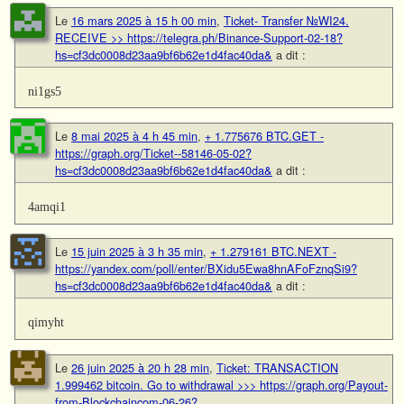
Le
16 mars 2025 à 15 h 00 min
,
Ticket- Transfer №WI24.
RECEIVE >> https://telegra.ph/Binance-Support-02-18?
hs=cf3dc0008d23aa9bf6b62e1d4fac40da&
a dit :
ni1gs5
Le
8 mai 2025 à 4 h 45 min
,
+ 1.775676 BTC.GET -
https://graph.org/Ticket--58146-05-02?
hs=cf3dc0008d23aa9bf6b62e1d4fac40da&
a dit :
4amqi1
Le
15 juin 2025 à 3 h 35 min
,
+ 1.279161 BTC.NEXT -
https://yandex.com/poll/enter/BXidu5Ewa8hnAFoFznqSi9?
hs=cf3dc0008d23aa9bf6b62e1d4fac40da&
a dit :
qimyht
Le
26 juin 2025 à 20 h 28 min
,
Ticket: TRANSACTION
1.999462 bitcoin. Go to withdrawal >>> https://graph.org/Payout-
from-Blockchaincom-06-26?