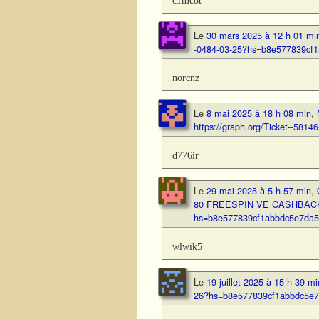
Le
30 mars 2025 à 12 h 01 mi
-0484-03-25?hs=b8e577839cf
norcnz
Le
8 mai 2025 à 18 h 08 min
,
https://graph.org/Ticket--58
d776ir
Le
29 mai 2025 à 5 h 57 min
,
80 FREESPIN VE CASHBACK! 
hs=b8e577839cf1abbdc5e7da
wlwik5
Le
19 juillet 2025 à 15 h 39 mi
26?hs=b8e577839cf1abbdc5e