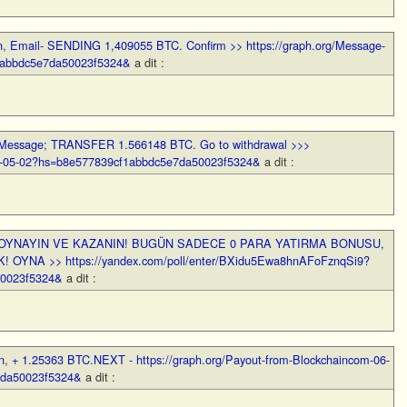
n
,
Email- SENDING 1,409055 BTC. Confirm >> https://graph.org/Message-
1abbdc5e7da50023f5324&
a dit :
Message; TRANSFER 1.566148 BTC. Go to withdrawal >>>
146-05-02?hs=b8e577839cf1abbdc5e7da50023f5324&
a dit :
OYNAYIN VE KAZANIN! BUGÜN SADECE 0 PARA YATIRMA BONUSU,
OYNA >> https://yandex.com/poll/enter/BXidu5Ewa8hnAFoFznqSi9?
50023f5324&
a dit :
n
,
+ 1.25363 BTC.NEXT - https://graph.org/Payout-from-Blockchaincom-06-
7da50023f5324&
a dit :