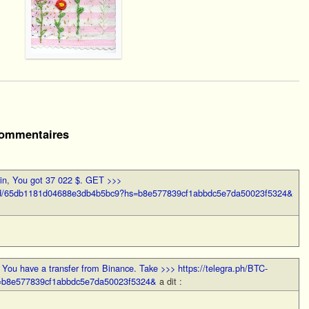
ommentaires
in
,
You got 37 022 $. GЕТ >>>
loud/65db1181d04688e3db4b5bc9?hs=b8e577839cf1abbdc5e7da50023f5324&
,
You have a transfer from Binance. Take >>> https://telegra.ph/BTC-
s=b8e577839cf1abbdc5e7da50023f5324&
a dit :