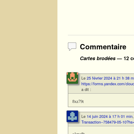
Commentaire
Cartes brodées
— 12 c
Le
25 février 2024 à 21 h 38 m
https://forms.yandex.com/c
a dit :
8xz79t
Le
14 juin 2024 à 17 h 01 min
Transaction--758479-05-10?h
c1mc8t