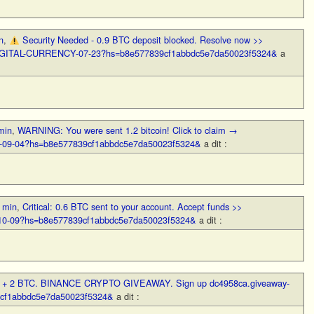
n
,
Security Needed - 0.9 BTC deposit blocked. Resolve now >>
DIGITAL-CURRENCY-07-23?hs=b8e577839cf1abbdc5e7da50023f5324&
a
min
,
WARNING: You were sent 1.2 bitcoin! Click to claim →
BTC-09-04?hs=b8e577839cf1abbdc5e7da50023f5324&
a dit :
 min
,
Critical: 0.6 BTC sent to your account. Accept funds >>
m-10-09?hs=b8e577839cf1abbdc5e7da50023f5324&
a dit :
,
+ 2 BTC. BINANCE CRYPTO GIVEAWAY. Sign up dc4958ca.giveaway-
9cf1abbdc5e7da50023f5324&
a dit :