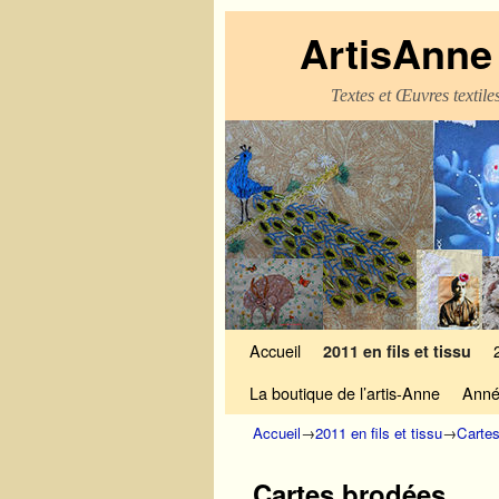
ArtisAnne 
Textes et Œuvres textil
Skip to primary content
Aller au contenu secondaire
Accueil
2011 en fils et tissu
La boutique de l’artis-Anne
Anné
Accueil
→
2011 en fils et tissu
→
Carte
Cartes brodées