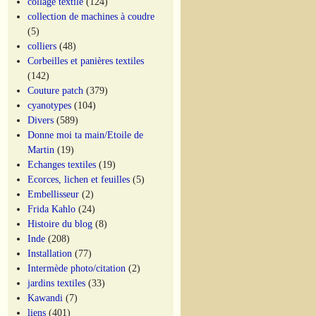
collage textile
(124)
collection de machines à coudre
(5)
colliers
(48)
Corbeilles et panières textiles
(142)
Couture patch
(379)
cyanotypes
(104)
Divers
(589)
Donne moi ta main/Etoile de
Martin
(19)
Echanges textiles
(19)
Ecorces, lichen et feuilles
(5)
Embellisseur
(2)
Frida Kahlo
(24)
Histoire du blog
(8)
Inde
(208)
Installation
(77)
Intermède photo/citation
(2)
jardins textiles
(33)
Kawandi
(7)
liens
(401)