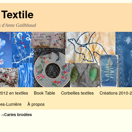
Textile
es d'Anne Gailhbaud
2012 en textiles
Book Table
Corbeilles textiles
Créations 2010-
es-Lumière
À propos
s
→
Cartes brodées