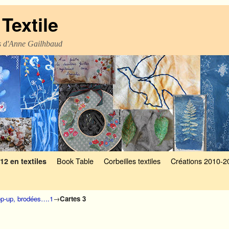
Textile
es d'Anne Gailhbaud
Book Table
Corbeilles textiles
Créations 2010-2
12 en textiles
op-up, brodées….1
→
Cartes 3