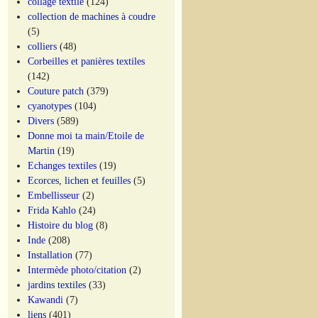
collage textile
(124)
collection de machines à coudre
(5)
colliers
(48)
Corbeilles et panières textiles
(142)
Couture patch
(379)
cyanotypes
(104)
Divers
(589)
Donne moi ta main/Etoile de
Martin
(19)
Echanges textiles
(19)
Ecorces, lichen et feuilles
(5)
Embellisseur
(2)
Frida Kahlo
(24)
Histoire du blog
(8)
Inde
(208)
Installation
(77)
Intermède photo/citation
(2)
jardins textiles
(33)
Kawandi
(7)
liens
(401)