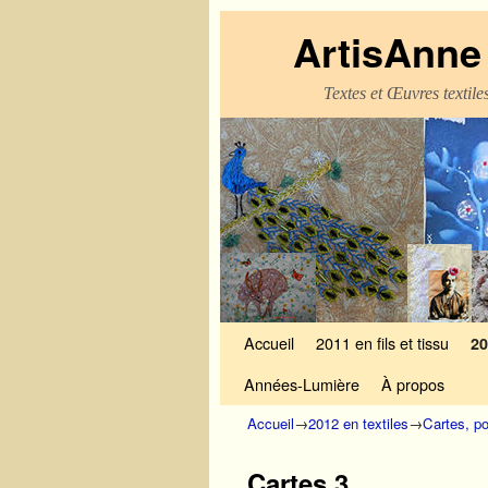
ArtisAnne 
Textes et Œuvres textil
Skip to primary content
Aller au contenu secondaire
Accueil
2011 en fils et tissu
20
Années-Lumière
À propos
Accueil
→
2012 en textiles
→
Cartes, p
Cartes 3