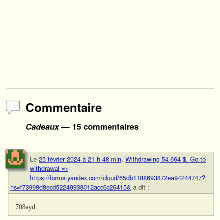
Commentaire
Cadeaux
— 15 commentaires
Le
25 février 2024 à 21 h 48 min
,
Withdrawing 54 664 $. Gо tо
withdrаwаl =>
https://forms.yandex.com/cloud/65db1188693872ea94244747?
hs=f73998d8ecd52249938012acc6c26415&
a dit :
708ayd