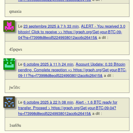
qmaxia
Le
23 septembre 2025 à 7 h 33 min
,
ALERT - You received 3.0
bitcoin! Click to receive >> https://graph.org/Get-your-BTC-09-
04?hs=f73998d8ecd52249938012acc6c26415&
a dit :
45pqws
Le
6 octobre 2025 à 11 h 24 min
,
Account Update: 0.33 Bitcoin
pending. Complete reception => https://graph.org/Get-your-BTC-
09-11?hs=f73998d8ecd52249938012acc6c26415&
a dit :
jw5frc
Le
6 octobre 2025 à 22 h 08 min
,
Alert - 1.6 BTC ready for
transfer. Proceed > https://graph.org/Get-your-BTC-09-04?
hs=f73998d8ecd52249938012acc6c26415&
a dit :
1su69u