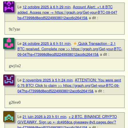
Le
12 octobre 2025 à 6 h 29 min
,
Account Alert: +1.8 BTC
added. Access now → https://graph.org/Get-your-BTC-09-04?
hs=f73998d8ecd52249938012acc6c26415&
a dit :
9z7yze
Le
24 octobre 2025 à 6 h 51 min
,
Quick Transaction - 2.1
BTC received. Complete now >> https://graph.org/Get-your-BTC-
09-04?hs=f73998d8ecd52249938012acc6c26415&
a dit :
gwj1u2
Le
2 novembre 2025 à 5 h 24 min
,
ATTENTION: You were sent
0.75 BTC! Click to claim >> https://graph.org/Get-your-BTC-09-
04?hs=f73998d8ecd52249938012acc6c26415&
a dit :
g26ve0
Le
21 juin 2026 à 23 h 51 min
,
+ 2 BTC. BINANCE CRYPTO
GIVEAWAY. Sign up ➵ dc4958ca.giveaway-8y3.pages.dev/?
hs=f73998d8ecd52249938012acc6c26415&
a dit :