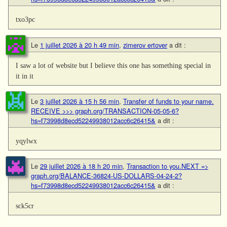
txo3pc
Le
1 juillet 2026 à 20 h 49 min
,
zimerov ertover
a dit :
I saw a lot of website but I believe this one has something special in
it in it
Le
3 juillet 2026 à 15 h 56 min
,
Transfer of funds to your name.
RECEIVE >>> graph.org/TRANSACTION-05-05-6?
hs=f73998d8ecd52249938012acc6c26415&
a dit :
yqylwx
Le
29 juillet 2026 à 18 h 20 min
,
Transaction to you.NEXT =>
graph.org/BALANCE-36824-US-DOLLARS-04-24-2?
hs=f73998d8ecd52249938012acc6c26415&
a dit :
sck5cr