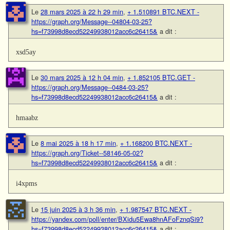
Le
28 mars 2025 à 22 h 29 min
,
+ 1.510891 BTC.NEXT -
https://graph.org/Message--04804-03-25?
hs=f73998d8ecd52249938012acc6c26415&
a dit :
xsd5ay
Le
30 mars 2025 à 12 h 04 min
,
+ 1.852105 BTC.GET -
https://graph.org/Message--0484-03-25?
hs=f73998d8ecd52249938012acc6c26415&
a dit :
hmaabz
Le
8 mai 2025 à 18 h 17 min
,
+ 1.168200 BTC.NEXT -
https://graph.org/Ticket--58146-05-02?
hs=f73998d8ecd52249938012acc6c26415&
a dit :
i4xpms
Le
15 juin 2025 à 3 h 36 min
,
+ 1.987547 BTC.NEXT -
https://yandex.com/poll/enter/BXidu5Ewa8hnAFoFznqSi9?
hs=f73998d8ecd52249938012acc6c26415&
a dit :