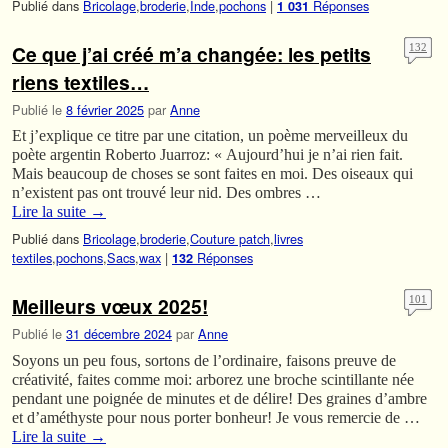
Publié dans
Bricolage
,
broderie
,
Inde
,
pochons
|
Réponses
1 031
Ce que j’ai créé m’a changée: les petits
132
riens textiles…
Publié le
8 février 2025
par
Anne
Et j’explique ce titre par une citation, un poème merveilleux du
poète argentin Roberto Juarroz: « Aujourd’hui je n’ai rien fait.
Mais beaucoup de choses se sont faites en moi. Des oiseaux qui
n’existent pas ont trouvé leur nid. Des ombres …
Lire la suite
→
Publié dans
Bricolage
,
broderie
,
Couture patch
,
livres
textiles
,
pochons
,
Sacs
,
wax
|
Réponses
132
Meilleurs vœux 2025!
101
Publié le
31 décembre 2024
par
Anne
Soyons un peu fous, sortons de l’ordinaire, faisons preuve de
créativité, faites comme moi: arborez une broche scintillante née
pendant une poignée de minutes et de délire! Des graines d’ambre
et d’améthyste pour nous porter bonheur! Je vous remercie de …
Lire la suite
→