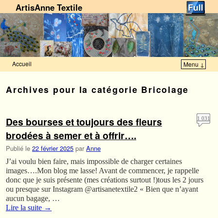
ArtisAnne Textile
Accueil
Menu ↓
Skip to primary content
Aller au contenu secondaire
Archives pour la catégorie
Bricolage
Des bourses et toujours des fleurs
1 031
brodées à semer et à offrir….
Publié le
22 février 2025
par
Anne
J’ai voulu bien faire, mais impossible de charger certaines
images….Mon blog me lasse! Avant de commencer, je rappelle
donc que je suis présente (mes créations surtout !)tous les 2 jours
ou presque sur Instagram @artisanetextile2 « Bien que n’ayant
aucun bagage, …
Lire la suite
→