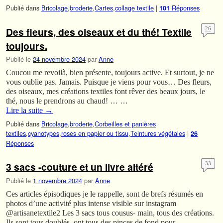
Publié dans
Bricolage
,
broderie
,
Cartes
,
collage textile
|
Réponses
101
Des fleurs, des oiseaux et du thé! Textile
26
toujours.
Publié le
24 novembre 2024
par
Anne
Coucou me revoilà, bien présente, toujours active. Et surtout, je ne
vous oublie pas. Jamais. Puisque je viens pour vous… Des fleurs,
des oiseaux, mes créations textiles font rêver des beaux jours, le
thé, nous le prendrons au chaud! … …
Lire la suite
→
Publié dans
Bricolage
,
broderie
,
Corbeilles et panières
textiles
,
cyanotypes
,
roses en papier ou tissu
,
Teintures végétales
|
26
Réponses
3 sacs -couture et un livre altéré
33
Publié le
1 novembre 2024
par
Anne
Ces articles épisodiques je le rappelle, sont de brefs résumés en
photos d’une activité plus intense visible sur instagram
@artisanetextile2 Les 3 sacs tous cousus- main, tous des créations.
Ils sont tous doublés, ont tous des pinces de fond pour …