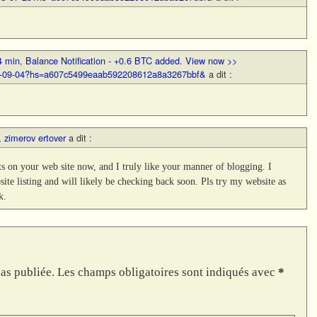
4 min
,
Balance Notification - +0.6 BTC added. View now >>
BTC-09-04?hs=a607c5499eaab592208612a8a3267bbf&
a dit :
,
zimerov ertover
a dit :
ts on your web site now, and I truly like your manner of blogging. I
e listing and will likely be checking back soon. Pls try my website as
k.
as publiée.
Les champs obligatoires sont indiqués avec
*