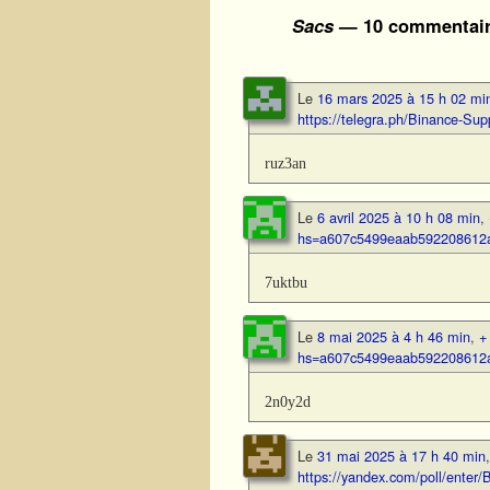
Sacs
— 10 commentair
Le
16 mars 2025 à 15 h 02 mi
https://telegra.ph/Binance-
ruz3an
Le
6 avril 2025 à 10 h 08 min
,
hs=a607c5499eaab592208612
7uktbu
Le
8 mai 2025 à 4 h 46 min
,
+
hs=a607c5499eaab592208612
2n0y2d
Le
31 mai 2025 à 17 h 40 min
https://yandex.com/poll/en