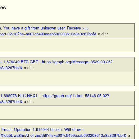
es
n
,
You have a gift from unknown user. Receive >>>
Support-02-18?hs=a607c5499eaab592208612a8a3267bbf&
a dit :
+ 1.576249 BTC.GET - https://graph.org/Message--8529-03-25?
a8a3267bbf&
a dit :
 1.698978 BTC.NEXT - https://graph.org/Ticket--58146-05-02?
a8a3267bbf&
a dit :
,
Email- Operation 1.915944 bitcoin. Withdraw >
ter/BXidu5Ewa8hnAFoFznqSi9?hs=a607c5499eaab592208612a8a3267bbf&
a