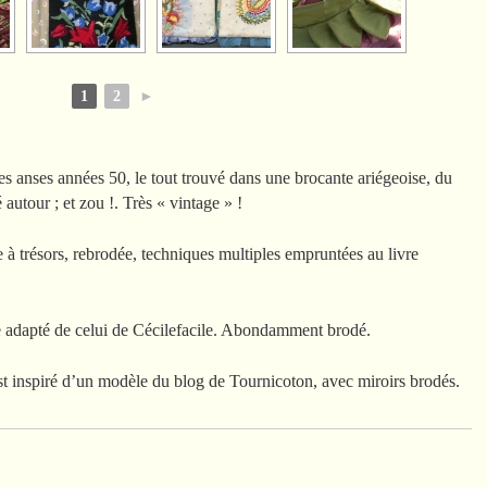
1
2
►
s anses années 50, le tout trouvé dans une brocante ariégeoise, du
autour ; et zou !. Très « vintage » !
e à trésors, rebrodée, techniques multiples empruntées au livre
e adapté de celui de Cécilefacile. Abondamment brodé.
st inspiré d’un modèle du blog de Tournicoton, avec miroirs brodés.