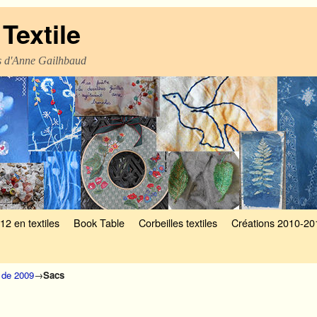
Textile
es d'Anne Gailhbaud
12 en textiles
Book Table
Corbeilles textiles
Créations 2010-20
 de 2009
→
Sacs