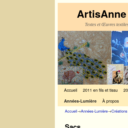
ArtisAnne 
Textes et Œuvres textil
Skip to primary content
Aller au contenu secondaire
Accueil
2011 en fils et tissu
20
À propos
Années-Lumière
Accueil
→
Années-Lumière
→
Créations
Sacs