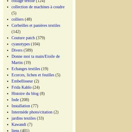
collage textile
(124)
collection de machines à coudre
(5)
colliers
(48)
Corbeilles et panières textiles
(142)
Couture patch
(379)
cyanotypes
(104)
Divers
(589)
Donne moi ta main/Etoile de
Martin
(19)
Echanges textiles
(19)
Ecorces, lichen et feuilles
(5)
Embellisseur
(2)
Frida Kahlo
(24)
Histoire du blog
(8)
Inde
(208)
Installation
(77)
Intermède photo/citation
(2)
jardins textiles
(33)
Kawandi
(7)
liens
(401)