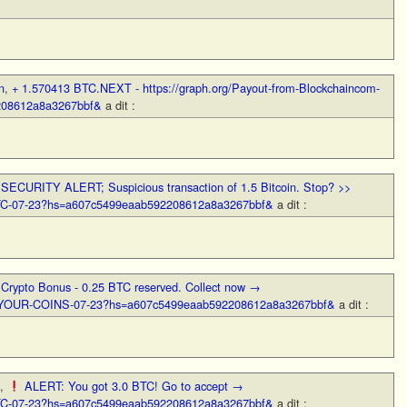
n
,
+ 1.570413 BTC.NEXT - https://graph.org/Payout-from-Blockchaincom-
208612a8a3267bbf&
a dit :
,
SECURITY ALERT; Suspicious transaction of 1.5 Bitcoin. Stop? >>
BTC-07-23?hs=a607c5499eaab592208612a8a3267bbf&
a dit :
,
Crypto Bonus - 0.25 BTC reserved. Collect now →
W-YOUR-COINS-07-23?hs=a607c5499eaab592208612a8a3267bbf&
a dit :
,
ALERT: You got 3.0 BTC! Go to accept →
BTC-07-23?hs=a607c5499eaab592208612a8a3267bbf&
a dit :