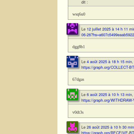
dit :
wsq6u0
Le
12 juillet 2025 à 14 h 11 mi
06-26?hs=a607c5499eaab592
dgg8b1
Le
4 août 2025 à 18 h 15 min
https://graph.org/COLLECT-
67dgas
Le
6 août 2025 à 10 h 13 min
https://graph.org/WITHDRA
v0dt3s
Le
26 août 2025 à 10 h 30 min
https://graph.org/RECEIVE-