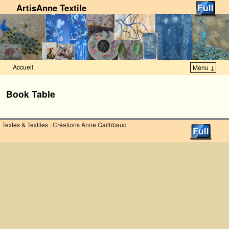
ArtisAnne Textile
Accueil
Menu ↓
Skip to primary content
Aller au contenu secondaire
Book Table
Textes & Textiles : Créations Anne Gailhbaud