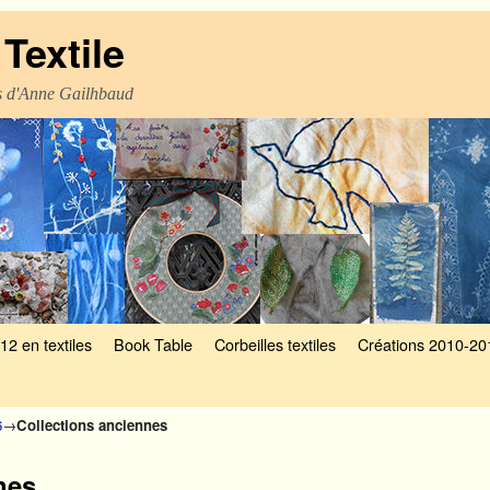
Textile
es d'Anne Gailhbaud
12 en textiles
Book Table
Corbeilles textiles
Créations 2010-20
6
→
Collections anciennes
nes