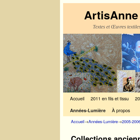
ArtisAnne 
Textes et Œuvres textil
Skip to primary content
Aller au contenu secondaire
Accueil
2011 en fils et tissu
20
À propos
Années-Lumière
Accueil
→
Années-Lumière
→
2005-200
Collections ancien