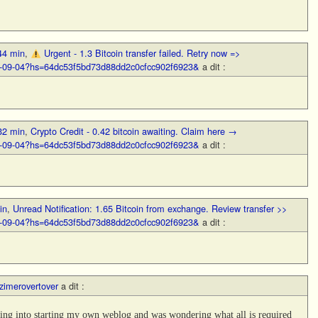
44 min
,
Urgent - 1.3 Bitcoin transfer failed. Retry now =>
TC-09-04?hs=64dc53f5bd73d88dd2c0cfcc902f6923&
a dit :
32 min
,
Crypto Credit - 0.42 bitcoin awaiting. Claim here →
TC-09-04?hs=64dc53f5bd73d88dd2c0cfcc902f6923&
a dit :
in
,
Unread Notification: 1.65 Bitcoin from exchange. Review transfer >>
TC-09-04?hs=64dc53f5bd73d88dd2c0cfcc902f6923&
a dit :
zimerovertover
a dit :
oking into starting my own weblog and was wondering what all is required