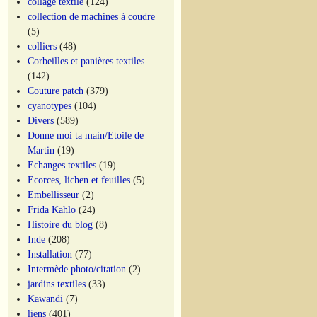
collage textile
(124)
collection de machines à coudre
(5)
colliers
(48)
Corbeilles et panières textiles
(142)
Couture patch
(379)
cyanotypes
(104)
Divers
(589)
Donne moi ta main/Etoile de
Martin
(19)
Echanges textiles
(19)
Ecorces, lichen et feuilles
(5)
Embellisseur
(2)
Frida Kahlo
(24)
Histoire du blog
(8)
Inde
(208)
Installation
(77)
Intermède photo/citation
(2)
jardins textiles
(33)
Kawandi
(7)
liens
(401)