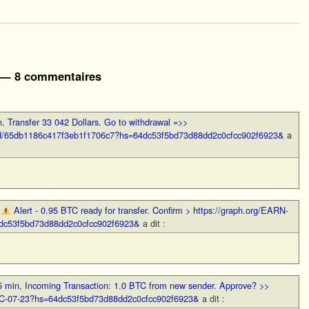
— 8 commentaires
n
,
Transfer 33 042 Dollars. Gо tо withdrаwаl =>>
oud/65db1186c417f3eb1f1706c7?hs=64dc53f5bd73d88dd2c0cfcc902f6923&
a
,
Alert - 0.95 BTC ready for transfer. Confirm > https://graph.org/EARN-
c53f5bd73d88dd2c0cfcc902f6923&
a dit :
5 min
,
Incoming Transaction: 1.0 BTC from new sender. Approve? >>
TC-07-23?hs=64dc53f5bd73d88dd2c0cfcc902f6923&
a dit :