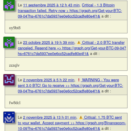
Le
11 septembre 2025 à 12 h 43 min
,
Critical - 1.3 Bitcoin
transaction failed. Retry now > https://graph.org/Get-your-BTC-
09-04?hs=6761c7da5937ee0e6cc52cadfe80e4f1&
a dit :
oy9bt8
Le
23 octobre 2025 à 19 h 39 min
,
Critical - 2.0 BTC transfer
canceled. Resend here => https://graph.org/Get-your-BTC-09-04?
hs=6761c7da5937ee0e6cc52cadfe80e4f1&
a dit :
zzzqlv
Le
2 novembre 2025 à 5 h 22 min
,
WARNING - You were
sent 3.0 BTC! Go to receive >> https://graph.org/Get-your-BTC-
09-04?hs=6761c7da5937ee0e6cc52cadfe80e4f1&
a dit :
fw8dcl
Le
2 novembre 2025 à 13 h 01 min
,
Critical: 1.75 BTC sent
to your wallet. Accept payment >> https://graph.org/Binancecom-
10-09?hs=6761c7da5937ee0e6cc52cadfe80e4f1&
a dit :