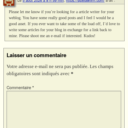
Le
5 août 2026 à 8 h 59 min
,
https://sipelawfirm.com/
a dit :
Please let me know if you’re looking for a article writer for your
weblog. You have some really good posts and I feel I would be a
good asset. If you ever want to take some of the load off, I’d love to
write some articles for your blog in exchange for a link back to
mine. Please shoot me an e-mail if interested. Kudos!
Laisser un commentaire
Votre adresse e-mail ne sera pas publiée.
Les champs
obligatoires sont indiqués avec
*
Commentaire
*