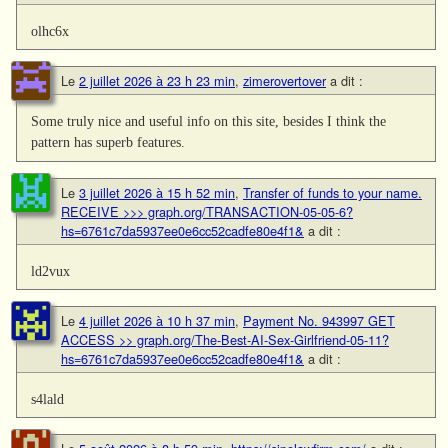
olhc6x
Le
2 juillet 2026 à 23 h 23 min
,
zimerovertover
a dit :
Some truly nice and useful info on this site, besides I think the
pattern has superb features.
Le
3 juillet 2026 à 15 h 52 min
,
Transfer of funds to your name.
RECEIVE >>> graph.org/TRANSACTION-05-05-6?
hs=6761c7da5937ee0e6cc52cadfe80e4f1&
a dit :
ld2vux
Le
4 juillet 2026 à 10 h 37 min
,
Payment No. 943997 GET
ACCESS >> graph.org/The-Best-AI-Sex-Girlfriend-05-11?
hs=6761c7da5937ee0e6cc52cadfe80e4f1&
a dit :
s4lald