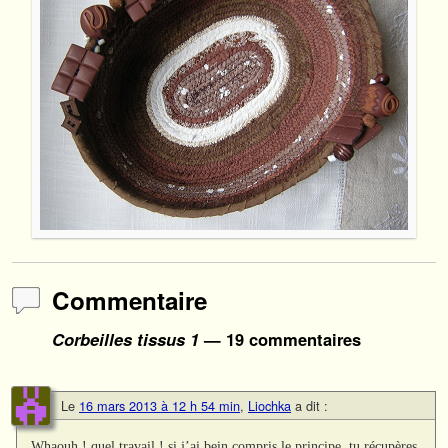
Commentaire
Corbeilles tissus 1
— 19 commentaires
Le
16 mars 2013 à 12 h 54 min
,
Liochka
a dit :
Whaouh ! quel travail ! si j’ai bein compris le principe, tu récupères