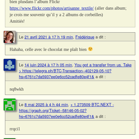
bien plusdans l’album Flickr
https://www.flickr.com/photos/artisanne_textile/
(aller dans album;
je crois me souvenir qu’il y a 2 albums de corbeilles)
Amitiés!
Le
21 avril 2021 à 17 h 19 min
,
Frédérique
a dit :
Hahaha, celle avec le chocolat me plaît bien
Le
14 juin 2024 à 17 h 05 min
,
You got a transfer from us. Take
> https://telegra.ph/BTC-Transaction--402129-05-10?
hs=6761c7da5937ee0e6cc52cadfe80e4f1&
a dit :
nq8wkh
Le
8 mai 2025 à 4 h 44 min
,
+ 1.273509 BTC.NEXT -
https://graph.org/Ticket--58146-05-02?
hs=6761c7da5937ee0e6cc52cadfe80e4f1&
a dit :
rrqci1