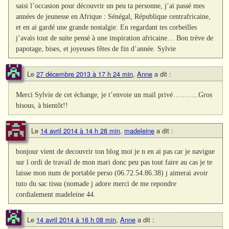
saisi l’occasion pour découvrir un peu ta personne, j’ai passé mes
années de jeunesse en Afrique : Sénégal, République centrafricaine,
et en ai gardé une grande nostalgie. En regardant tes corbeilles
j’avais tout de suite pensé à une inspiration africaine… Bon trève de
papotage, bises, et joyeuses fêtes de fin d’année. Sylvie
Le
27 décembre 2013 à 17 h 24 min
,
Anne
a dit :
Merci Sylvie de cet échange, je t’envoie un mail privé………..Gros
bisous, à bientôt!!
Le
14 avril 2014 à 14 h 28 min
,
madeleine
a dit :
bonjour vient de decouvrir ton blog moi je n en ai pas car je navigue
sur l ordi de travail de mon mari donc peu pas tout faire au cas je te
laisse mon num de portable perso (06.72.54.86.38) j aimerai avoir
tuto du sac tissu (nomade j adore merci de me repondre
cordialement madeleine 44.
Le
14 avril 2014 à 16 h 08 min
,
Anne
a dit :