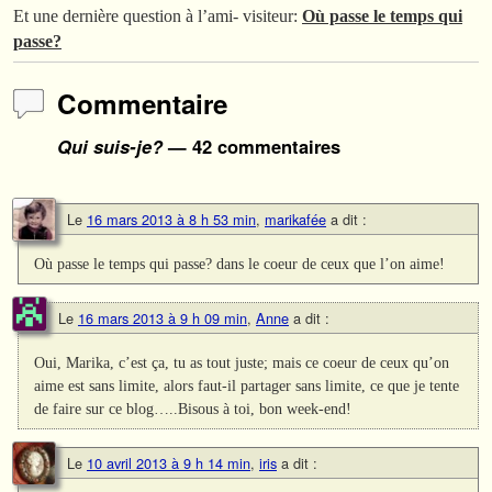
Et une dernière question à l’ami- visiteur:
Où passe le temps qui
passe?
Commentaire
Qui suis-je?
— 42 commentaires
Le
16 mars 2013 à 8 h 53 min
,
marikafée
a dit :
Où passe le temps qui passe? dans le coeur de ceux que l’on aime!
Le
16 mars 2013 à 9 h 09 min
,
Anne
a dit :
Oui, Marika, c’est ça, tu as tout juste; mais ce coeur de ceux qu’on
aime est sans limite, alors faut-il partager sans limite, ce que je tente
de faire sur ce blog…..Bisous à toi, bon week-end!
Le
10 avril 2013 à 9 h 14 min
,
iris
a dit :