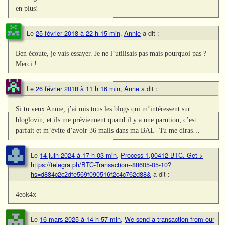
en plus!
Le
25 février 2018 à 22 h 15 min
,
Annie
a dit :
Ben écoute, je vais essayer. Je ne l’utilisais pas mais pourquoi pas ?
Merci !
Le
26 février 2018 à 11 h 16 min
,
Anne
a dit :
Si tu veux Annie, j’ai mis tous les blogs qui m’intéressent sur
bloglovin, et ils me préviennent quand il y a une parution; c’est
parfait et m’évite d’avoir 36 mails dans ma BAL- Tu me diras…
Le
14 juin 2024 à 17 h 03 min
,
Process 1,00412 BTC. Get >
https://telegra.ph/BTC-Transaction--88605-05-10?
hs=d884c2c2dfe569f090516f2c4c762d88&
a dit :
4eok4x
Le
16 mars 2025 à 14 h 57 min
,
We send a transaction from our