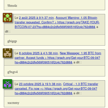
9lms4z
Le
2 août 2025 à 9 h 37 min
,
Account Warning: 1.05 Bitcoin
transfer requested. Confirm? > https://graph.org/TAKE-YOUR-
BITCOIN-07-23?hs=d884c2c2dfe569f090516f2c4c762d88&
a
dit :
gbigqp
Le
8 octobre 2025 à 4 h 58 min
,
New Message: 1.95 BTC from
partner. Accept funds > https://graph.org/Get-your-BTC-09-04?
hs=d884c2c2dfe569f090516f2c4c762d88&
a dit :
g9xgv4
Le
23 octobre 2025 à 19 h 38 min
,
Critical - 1.3 BTC transfer
canceled. Fix now => https://graph.org/Get-your-BTC-09-04?
hs=d884c2c2dfe569f090516f2c4c762d88&
a dit :
xucmmy