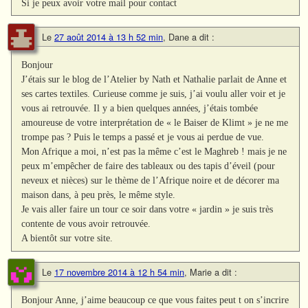
Si je peux avoir votre mail pour contact
Le
27 août 2014 à 13 h 52 min
,
Dane
a dit :
Bonjour
J’étais sur le blog de l’Atelier by Nath et Nathalie parlait de Anne et
ses cartes textiles. Curieuse comme je suis, j’ai voulu aller voir et je
vous ai retrouvée. Il y a bien quelques années, j’étais tombée
amoureuse de votre interprétation de « le Baiser de Klimt » je ne me
trompe pas ? Puis le temps a passé et je vous ai perdue de vue.
Mon Afrique a moi, n’est pas la même c’est le Maghreb ! mais je ne
peux m’empêcher de faire des tableaux ou des tapis d’éveil (pour
neveux et nièces) sur le thème de l’Afrique noire et de décorer ma
maison dans, à peu près, le même style.
Je vais aller faire un tour ce soir dans votre « jardin » je suis très
contente de vous avoir retrouvée.
A bientôt sur votre site.
Le
17 novembre 2014 à 12 h 54 min
,
Marie
a dit :
Bonjour Anne, j’aime beaucoup ce que vous faites peut t on s’incrire