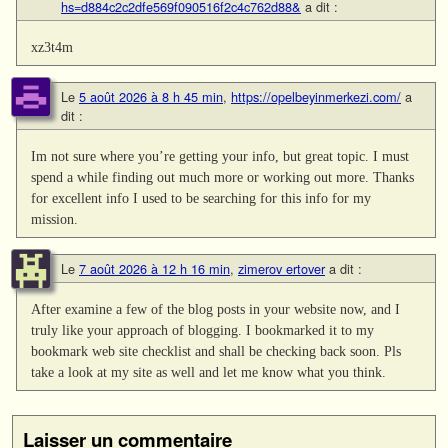
hs=d884c2c2dfe569f090516f2c4c762d88&
a dit :
xz3t4m
Le
5 août 2026 à 8 h 45 min
,
https://opelbeyinmerkezi.com/
a
dit :
Im not sure where you’re getting your info, but great topic. I must
spend a while finding out much more or working out more. Thanks
for excellent info I used to be searching for this info for my
mission.
Le
7 août 2026 à 12 h 16 min
,
zimerov ertover
a dit :
After examine a few of the blog posts in your website now, and I
truly like your approach of blogging. I bookmarked it to my
bookmark web site checklist and shall be checking back soon. Pls
take a look at my site as well and let me know what you think.
Laisser un commentaire