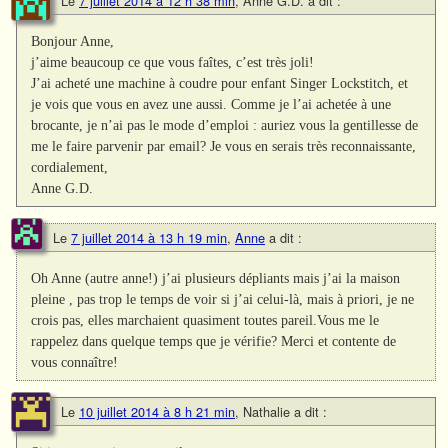
Le
7 juillet 2014 à 12 h 38 min
,
Anne G.D.
a dit :
Bonjour Anne,
j’aime beaucoup ce que vous faîtes, c’est très joli!
J’ai acheté une machine à coudre pour enfant Singer Lockstitch, et
je vois que vous en avez une aussi. Comme je l’ai achetée à une
brocante, je n’ai pas le mode d’emploi : auriez vous la gentillesse de
me le faire parvenir par email? Je vous en serais très reconnaissante,
cordialement,
Anne G.D.
Le
7 juillet 2014 à 13 h 19 min
,
Anne
a dit :
Oh Anne (autre anne!) j’ai plusieurs dépliants mais j’ai la maison
pleine , pas trop le temps de voir si j’ai celui-là, mais à priori, je ne
crois pas, elles marchaient quasiment toutes pareil.Vous me le
rappelez dans quelque temps que je vérifie? Merci et contente de
vous connaître!
Le
10 juillet 2014 à 8 h 21 min
,
Nathalie
a dit :