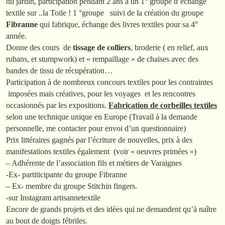
du jardin, participation pendant 2 ans à un 1° groupe d’échange
textile sur ..la Toile ! 1 °groupe suivi de la création du groupe
Fibranne
qui fabrique, échange des livres textiles pour sa 4°
année.
Donne des cours de
tissage de colliers
, broderie ( en relief, aux
rubans, et stumpwork) et « rempaillage » de chaises avec des
bandes de tissu de récupération…
Participation à de nombreux concours textiles pour les contraintes
imposées mais créatives, pour les voyages et les rencontres
occasionnés par les expositions.
Fabrication de corbeilles textiles
selon une technique unique en Europe (Travail à la demande
personnelle, me contacter pour envoi d’un questionnaire)
Prix littéraires gagnés par l’écriture de nouvelles, prix à des
manifestations textiles également (voir « oeuvres primées »)
– Adhérente de l’association fils et métiers de Varaignes
-Ex- partiticipante du groupe Fibranne
– Ex- membre du groupe Stitchin fingers.
-sur Instagram artisannetextile
Encore de grands projets et des idées qui ne demandent qu’à naître
au bout de doigts fébriles.