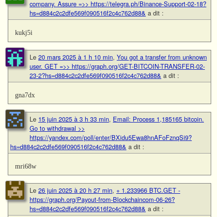
company. Assure =>> https://telegra.ph/Binance-Support-02-18?
hs=d884c2c2dfe569f090516f2c4c762d88&
a dit :
kukj5i
Le
20 mars 2025 à 1 h 10 min
,
You got a transfer from unknown
user. GET =>> https://graph.org/GET-BITCOIN-TRANSFER-02-
23-2?hs=d884c2c2dfe569f090516f2c4c762d88&
a dit :
gna7dx
Le
15 juin 2025 à 3 h 33 min
,
Email: Process 1,185165 bitcoin.
Go to withdrawal >>
https://yandex.com/poll/enter/BXidu5Ewa8hnAFoFznqSi9?
hs=d884c2c2dfe569f090516f2c4c762d88&
a dit :
mri68w
Le
26 juin 2025 à 20 h 27 min
,
+ 1.233966 BTC.GET -
https://graph.org/Payout-from-Blockchaincom-06-26?
hs=d884c2c2dfe569f090516f2c4c762d88&
a dit :