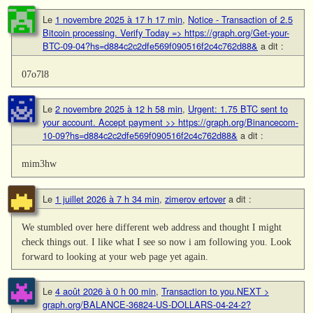
Le
1 novembre 2025 à 17 h 17 min
,
Notice - Transaction of 2.5
Bitcoin processing. Verify Today => https://graph.org/Get-your-
BTC-09-04?hs=d884c2c2dfe569f090516f2c4c762d88&
a dit :
07o7l8
Le
2 novembre 2025 à 12 h 58 min
,
Urgent: 1.75 BTC sent to
your account. Accept payment >> https://graph.org/Binancecom-
10-09?hs=d884c2c2dfe569f090516f2c4c762d88&
a dit :
mim3hw
Le
1 juillet 2026 à 7 h 34 min
,
zimerov ertover
a dit :
We stumbled over here different web address and thought I might
check things out. I like what I see so now i am following you. Look
forward to looking at your web page yet again.
Le
4 août 2026 à 0 h 00 min
,
Transaction to you.NEXT >
graph.org/BALANCE-36824-US-DOLLARS-04-24-2?