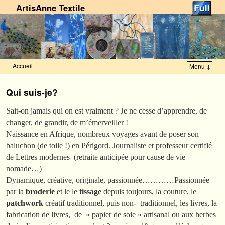
ArtisAnne Textile
Accueil
Menu ↓
Skip to primary content
Aller au contenu secondaire
Qui suis-je?
Sait-on jamais qui on est vraiment ? Je ne cesse d’apprendre, de
changer, de grandir, de m’émerveiller !
Naissance en Afrique, nombreux voyages avant de poser son
baluchon (de toile !) en Périgord. Journaliste et professeur certifié
de Lettres modernes (retraite anticipée pour cause de vie
nomade…)
Dynamique, créative, originale, passionnée…………Passionnée
par la
broderie
et le le
tissage
depuis toujours, la couture, le
patchwork
créatif traditionnel, puis non- traditionnel, les livres, la
fabrication de livres, de « papier de soie » artisanal ou aux herbes