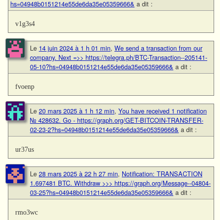
hs=04948b0151214e55de6da35e05359666&
a dit :
v1g3s4
Le
14 juin 2024 à 1 h 01 min
,
We send a transaction from our
company. Next =>> https://telegra.ph/BTC-Transaction--205141-
05-10?hs=04948b0151214e55de6da35e05359666&
a dit :
fvoenp
Le
20 mars 2025 à 1 h 12 min
,
You have received 1 notification
№ 428632. Go - https://graph.org/GET-BITCOIN-TRANSFER-
02-23-2?hs=04948b0151214e55de6da35e05359666&
a dit :
ur37us
Le
28 mars 2025 à 22 h 27 min
,
Notification: TRANSACTION
1.697481 BTC. Withdraw >>> https://graph.org/Message--04804-
03-25?hs=04948b0151214e55de6da35e05359666&
a dit :
rmo3wc