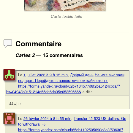
Carte textile tulle
Commentaire
Cartes 2
— 15 commentaires
Le
1 juillet 2022 à 9 h 15 min
,
Добрый день,На имя выслали
подарок. Перейдите в вашем личном кабинете >>
https://forms.yandex.ru/cloud/62b7134577d8f2ba5124cbca/?
hs=04948b0151214e55de6da35e05359666&
a dit :
44wjur
Le
26 février 2024 à 8 h 55 min
,
Transfer 42 523 US dollars. Gо
tо withdrаwаl =>
https://forms.yandex.com/cloud/65db1192505690e3e3f59636?