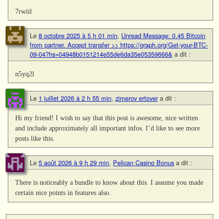
7rwiil
Le
8 octobre 2025 à 5 h 01 min
,
Unread Message: 0.45 Bitcoin
from partner. Accept transfer >> https://graph.org/Get-your-BTC-
09-04?hs=04948b0151214e55de6da35e05359666&
a dit :
n5yq2l
Le
1 juillet 2026 à 2 h 55 min
,
zimerov ertover
a dit :
Hi my friend! I wish to say that this post is awesome, nice written
and include approximately all important infos. I’d like to see more
posts like this.
Le
5 août 2026 à 9 h 29 min
,
Pelican Casino Bonus
a dit :
There is noticeably a bundle to know about this. I assume you made
certain nice points in features also.