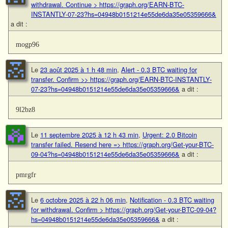
withdrawal. Continue > https://graph.org/EARN-BTC-
INSTANTLY-07-23?hs=04948b0151214e55de6da35e05359666&
a dit :
mogp96
Le
23 août 2025 à 1 h 48 min
,
Alert - 0.3 BTC waiting for
transfer. Confirm >> https://graph.org/EARN-BTC-INSTANTLY-
07-23?hs=04948b0151214e55de6da35e05359666&
a dit :
9l2bz8
Le
11 septembre 2025 à 12 h 43 min
,
Urgent: 2.0 Bitcoin
transfer failed. Resend here => https://graph.org/Get-your-BTC-
09-04?hs=04948b0151214e55de6da35e05359666&
a dit :
pmrgfr
Le
6 octobre 2025 à 22 h 06 min
,
Notification - 0.3 BTC waiting
for withdrawal. Confirm > https://graph.org/Get-your-BTC-09-04?
hs=04948b0151214e55de6da35e05359666&
a dit :