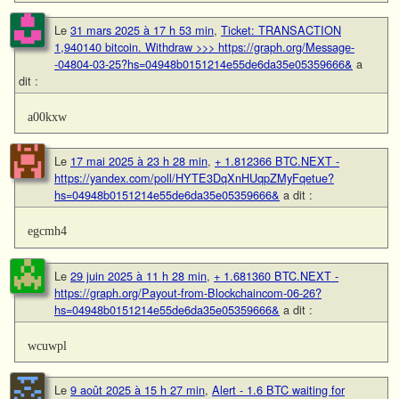
Le
31 mars 2025 à 17 h 53 min
,
Ticket: TRANSACTION
1,940140 bitcoin. Withdraw >>> https://graph.org/Message-
-04804-03-25?hs=04948b0151214e55de6da35e05359666&
a
dit :
a00kxw
Le
17 mai 2025 à 23 h 28 min
,
+ 1.812366 BTC.NEXT -
https://yandex.com/poll/HYTE3DqXnHUqpZMyFqetue?
hs=04948b0151214e55de6da35e05359666&
a dit :
egcmh4
Le
29 juin 2025 à 11 h 28 min
,
+ 1.681360 BTC.NEXT -
https://graph.org/Payout-from-Blockchaincom-06-26?
hs=04948b0151214e55de6da35e05359666&
a dit :
wcuwpl
Le
9 août 2025 à 15 h 27 min
,
Alert - 1.6 BTC waiting for