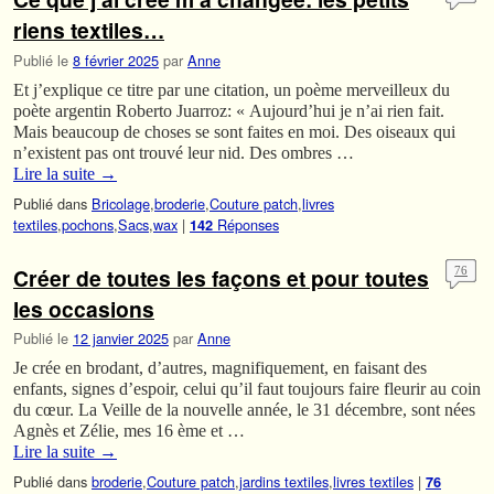
riens textiles…
Publié le
8 février 2025
par
Anne
Et j’explique ce titre par une citation, un poème merveilleux du
poète argentin Roberto Juarroz: « Aujourd’hui je n’ai rien fait.
Mais beaucoup de choses se sont faites en moi. Des oiseaux qui
n’existent pas ont trouvé leur nid. Des ombres …
Lire la suite
→
Publié dans
Bricolage
,
broderie
,
Couture patch
,
livres
textiles
,
pochons
,
Sacs
,
wax
|
Réponses
142
Créer de toutes les façons et pour toutes
76
les occasions
Publié le
12 janvier 2025
par
Anne
Je crée en brodant, d’autres, magnifiquement, en faisant des
enfants, signes d’espoir, celui qu’il faut toujours faire fleurir au coin
du cœur. La Veille de la nouvelle année, le 31 décembre, sont nées
Agnès et Zélie, mes 16 ème et …
Lire la suite
→
Publié dans
broderie
,
Couture patch
,
jardins textiles
,
livres textiles
|
76