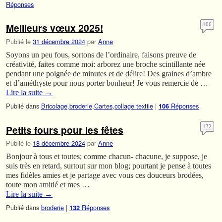
Réponses
Meilleurs vœux 2025!
106
Publié le
31 décembre 2024
par
Anne
Soyons un peu fous, sortons de l’ordinaire, faisons preuve de
créativité, faites comme moi: arborez une broche scintillante née
pendant une poignée de minutes et de délire! Des graines d’ambre
et d’améthyste pour nous porter bonheur! Je vous remercie de …
Lire la suite
→
Publié dans
Bricolage
,
broderie
,
Cartes
,
collage textile
|
Réponses
106
Petits fours pour les fêtes
132
Publié le
18 décembre 2024
par
Anne
Bonjour à tous et toutes; comme chacun- chacune, je suppose, je
suis très en retard, surtout sur mon blog; pourtant je pense à toutes
mes fidèles amies et je partage avec vous ces douceurs brodées,
toute mon amitié et mes …
Lire la suite
→
Publié dans
broderie
|
Réponses
132