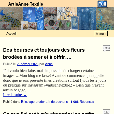
ArtisAnne Textile
Accueil
Menu ↓
Skip to primary content
Aller au contenu secondaire
Des bourses et toujours des fleurs
1 088
brodées à semer et à offrir….
Publié le
22 février 2025
par
Anne
J’ai voulu bien faire, mais impossible de charger certaines
images….Mon blog me lasse! Avant de commencer, je rappelle
donc que je suis présente (mes créations surtout !)tous les 2 jours
ou presque sur Instagram @artisanetextile2 « Bien que n’ayant
aucun bagage, …
Lire la suite
→
Publié dans
Bricolage
,
broderie
,
Inde
,
pochons
|
Réponses
1 088
Ce que j’ai créé m’a changée: les petits
142