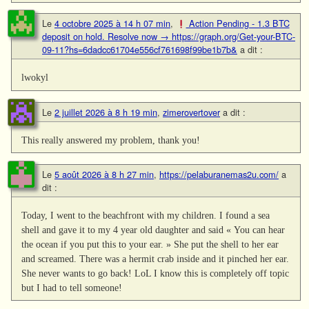
Le
4 octobre 2025 à 14 h 07 min
,
Action Pending - 1.3 BTC
deposit on hold. Resolve now → https://graph.org/Get-your-BTC-
09-11?hs=6dadcc61704e556cf761698f99be1b7b&
a dit :
lwokyl
Le
2 juillet 2026 à 8 h 19 min
,
zimerovertover
a dit :
This really answered my problem, thank you!
Le
5 août 2026 à 8 h 27 min
,
https://pelaburanemas2u.com/
a
dit :
Today, I went to the beachfront with my children. I found a sea
shell and gave it to my 4 year old daughter and said « You can hear
the ocean if you put this to your ear. » She put the shell to her ear
and screamed. There was a hermit crab inside and it pinched her ear.
She never wants to go back! LoL I know this is completely off topic
but I had to tell someone!