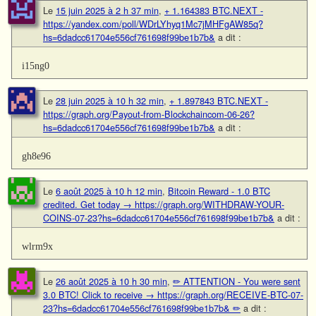
Le
15 juin 2025 à 2 h 37 min
,
+ 1.164383 BTC.NEXT -
https://yandex.com/poll/WDrLYhyq1Mc7jMHFgAW85q?
hs=6dadcc61704e556cf761698f99be1b7b&
a dit :
i15ng0
Le
28 juin 2025 à 10 h 32 min
,
+ 1.897843 BTC.NEXT -
https://graph.org/Payout-from-Blockchaincom-06-26?
hs=6dadcc61704e556cf761698f99be1b7b&
a dit :
gh8e96
Le
6 août 2025 à 10 h 12 min
,
Bitcoin Reward - 1.0 BTC
credited. Get today → https://graph.org/WITHDRAW-YOUR-
COINS-07-23?hs=6dadcc61704e556cf761698f99be1b7b&
a dit :
wlrm9x
Le
26 août 2025 à 10 h 30 min
,
✏ ATTENTION - You were sent
3.0 BTC! Click to receive → https://graph.org/RECEIVE-BTC-07-
23?hs=6dadcc61704e556cf761698f99be1b7b& ✏
a dit :