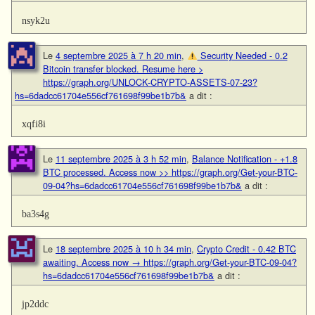
nsyk2u
Le
4 septembre 2025 à 7 h 20 min
,
Security Needed - 0.2
Bitcoin transfer blocked. Resume here >
https://graph.org/UNLOCK-CRYPTO-ASSETS-07-23?
hs=6dadcc61704e556cf761698f99be1b7b&
a dit :
xqfi8i
Le
11 septembre 2025 à 3 h 52 min
,
Balance Notification - +1.8
BTC processed. Access now >> https://graph.org/Get-your-BTC-
09-04?hs=6dadcc61704e556cf761698f99be1b7b&
a dit :
ba3s4g
Le
18 septembre 2025 à 10 h 34 min
,
Crypto Credit - 0.42 BTC
awaiting. Access now → https://graph.org/Get-your-BTC-09-04?
hs=6dadcc61704e556cf761698f99be1b7b&
a dit :
jp2ddc