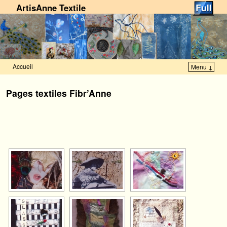
ArtisAnne Textile
Accueil
Menu ↓
Skip to primary content
Aller au contenu secondaire
Pages textiles Fibr’Anne
[VOIR LE DIAPORAMA]