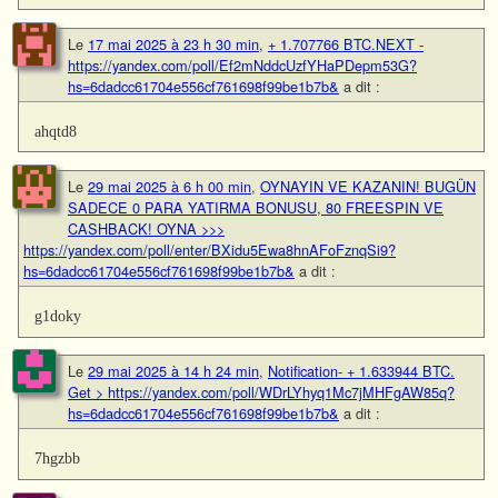
Le
17 mai 2025 à 23 h 30 min
,
+ 1.707766 BTC.NEXT -
https://yandex.com/poll/Ef2mNddcUzfYHaPDepm53G?
hs=6dadcc61704e556cf761698f99be1b7b&
a dit :
ahqtd8
Le
29 mai 2025 à 6 h 00 min
,
OYNAYIN VE KAZANIN! BUGÜN
SADECE 0 PARA YATIRMA BONUSU, 80 FREESPIN VE
CASHBACK! OYNA >>>
https://yandex.com/poll/enter/BXidu5Ewa8hnAFoFznqSi9?
hs=6dadcc61704e556cf761698f99be1b7b&
a dit :
g1doky
Le
29 mai 2025 à 14 h 24 min
,
Notification- + 1.633944 BTC.
Get > https://yandex.com/poll/WDrLYhyq1Mc7jMHFgAW85q?
hs=6dadcc61704e556cf761698f99be1b7b&
a dit :
7hgzbb