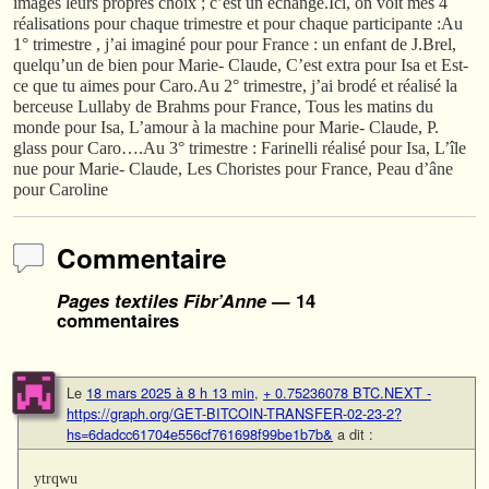
images leurs propres choix ; c’est un échange.Ici, on voit mes 4
réalisations pour chaque trimestre et pour chaque participante :Au
1° trimestre , j’ai imaginé pour pour France : un enfant de J.Brel,
quelqu’un de bien pour Marie- Claude, C’est extra pour Isa et Est-
ce que tu aimes pour Caro.Au 2° trimestre, j’ai brodé et réalisé la
berceuse Lullaby de Brahms pour France, Tous les matins du
monde pour Isa, L’amour à la machine pour Marie- Claude, P.
glass pour Caro….Au 3° trimestre : Farinelli réalisé pour Isa, L’île
nue pour Marie- Claude, Les Choristes pour France, Peau d’âne
pour Caroline
Commentaire
Pages textiles Fibr’Anne
— 14
commentaires
Le
18 mars 2025 à 8 h 13 min
,
+ 0.75236078 BTC.NEXT -
https://graph.org/GET-BITCOIN-TRANSFER-02-23-2?
hs=6dadcc61704e556cf761698f99be1b7b&
a dit :
ytrqwu