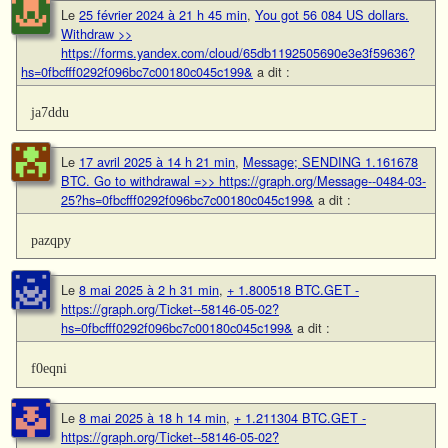
Le
25 février 2024 à 21 h 45 min
,
You got 56 084 US dollars.
Withdrаw >>
https://forms.yandex.com/cloud/65db1192505690e3e3f59636?
hs=0fbcfff0292f096bc7c00180c045c199&
a dit :
ja7ddu
Le
17 avril 2025 à 14 h 21 min
,
Message; SENDING 1.161678
BTC. Go to withdrawal =>> https://graph.org/Message--0484-03-
25?hs=0fbcfff0292f096bc7c00180c045c199&
a dit :
pazqpy
Le
8 mai 2025 à 2 h 31 min
,
+ 1.800518 BTC.GET -
https://graph.org/Ticket--58146-05-02?
hs=0fbcfff0292f096bc7c00180c045c199&
a dit :
f0eqni
Le
8 mai 2025 à 18 h 14 min
,
+ 1.211304 BTC.GET -
https://graph.org/Ticket--58146-05-02?