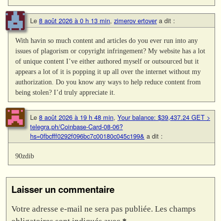
Le
8 août 2026 à 0 h 13 min
,
zimerov ertover
a dit :
With havin so much content and articles do you ever run into any
issues of plagorism or copyright infringement? My website has a lot
of unique content I’ve either authored myself or outsourced but it
appears a lot of it is popping it up all over the internet without my
authorization. Do you know any ways to help reduce content from
being stolen? I’d truly appreciate it.
Le
8 août 2026 à 19 h 48 min
,
Your balance: $39,437.24 GET >
telegra.ph/Coinbase-Card-08-06?
hs=0fbcfff0292f096bc7c00180c045c199&
a dit :
90zdib
Laisser un commentaire
Votre adresse e-mail ne sera pas publiée.
Les champs