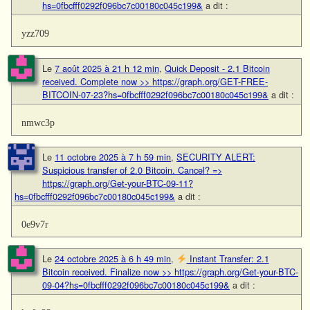
hs=0fbcfff0292f096bc7c00180c045c199&
a dit :
yzz709
Le
7 août 2025 à 21 h 12 min
,
Quick Deposit - 2.1 Bitcoin
received. Complete now >> https://graph.org/GET-FREE-
BITCOIN-07-23?hs=0fbcfff0292f096bc7c00180c045c199&
a dit :
nmwc3p
Le
11 octobre 2025 à 7 h 59 min
,
SECURITY ALERT:
Suspicious transfer of 2.0 Bitcoin. Cancel? =>
https://graph.org/Get-your-BTC-09-11?
hs=0fbcfff0292f096bc7c00180c045c199&
a dit :
0e9v7r
Le
24 octobre 2025 à 6 h 49 min
,
Instant Transfer: 2.1
Bitcoin received. Finalize now >> https://graph.org/Get-your-BTC-
09-04?hs=0fbcfff0292f096bc7c00180c045c199&
a dit :