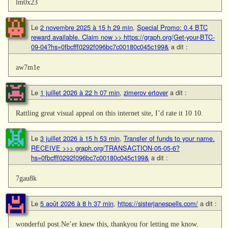
lm0x23
Le
2 novembre 2025 à 15 h 29 min
,
Special Promo: 0.4 BTC
reward available. Claim now >> https://graph.org/Get-your-BTC-
09-04?hs=0fbcfff0292f096bc7c00180c045c199&
a dit :
aw7m1e
Le
1 juillet 2026 à 22 h 07 min
,
zimerov ertover
a dit :
Rattling great visual appeal on this internet site, I’d rate it 10 10.
Le
3 juillet 2026 à 15 h 53 min
,
Transfer of funds to your name.
RECEIVE >>> graph.org/TRANSACTION-05-05-6?
hs=0fbcfff0292f096bc7c00180c045c199&
a dit :
7gau8k
Le
5 août 2026 à 8 h 37 min
,
https://sisterjanespells.com/
a dit :
wonderful post.Ne’er knew this, thankyou for letting me know.