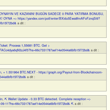
OYNAYIN VE KAZANIN! BUGÜN SADECE 0 PARA YATIRMA BONUSU,
OYNA => https://yandex.com/poll/enter/BXidu5Ewa8hnAFoFznqSi9?
fb15f72bd&
a dit :
Ticket: Process 1,55681 BTC. Get >
qNsFACc4dya6qN3zJ4f5?hs=66c7331787aef14e0544a6bfb15f72bd&
a dit :
n
,
+ 1.551964 BTC.NEXT - https://graph.org/Payout-from-Blockchaincom-
544a6bfb15f72bd&
a dit :
in
,
⛏ Wallet Update - 0.33 BTC detected. Complete reception =>
BTC-09-11?hs=66c7331787aef14e0544a6bfb15f72bd& ⛏
a dit :