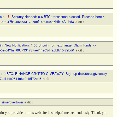
min
,
Security Needed: 0.6 BTC transaction blocked. Proceed here >
BTC-09-04?hs=66c7331787aef14e0544a6bfb15f72bd&
a dit :
in
,
New Notification: 1.65 Bitcoin from exchange. Claim funds >>
BTC-09-04?hs=66c7331787aef14e0544a6bfb15f72bd&
a dit :
,
+ 2 BTC. BINANCE CRYPTO GIVEAWAY. Sign up dc4958ca.giveaway-
87aef14e0544a6bfb15f72bd&
a dit :
,
zimerovertover
a dit :
e info you provide on this web site has helped me tremendously. Thank you