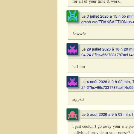
for all of your time & work.
Le
3 juillet 2026 à 15 h 55 min
graph.org/TRANSACTION-05-
3qww3e
Le
29 juillet 2026 à 18 h 20 mi
04-24-2?hs=66c7331787aef14
hd1alm
Le
4 août 2026 à 0 h 02 min
,
24-2?hs=66c7331787aef14e05
aqipk3
Le
5 août 2026 à 9 h 03 min
,
h
I just couldn’t go away your site pr
individual provide to your guests? I