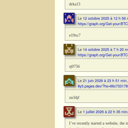
drka13
Le
12 octobre 2025 à 12 h 56 
https://graph.org/Get-your-
e19xc7
Le
14 octobre 2025 à 7 h 20 m
https://graph.org/Get-your-
sj0756
Le
21 juin 2026 à 23 h 51 min
8y3.pages.dev/?hs=66c73317
zu34jf
Le
1 juillet 2026 à 22 h 35 min
I’ve recently started a website, th