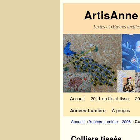
ArtisAnne 
Textes et Œuvres textil
Skip to primary content
Aller au contenu secondaire
Accueil
2011 en fils et tissu
20
À propos
Années-Lumière
Accueil
→
Années-Lumière
→
2006
→
Co
Colliers tissés