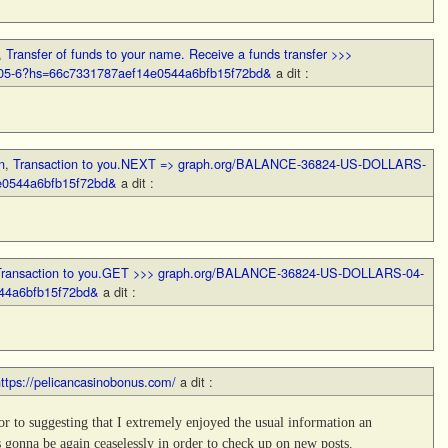
,
Transfer of funds to your name. Receive a funds transfer >>>
05-6?hs=66c7331787aef14e0544a6bfb15f72bd&
a dit :
n
,
Transaction to you.NEXT => graph.org/BALANCE-36824-US-DOLLARS-
e0544a6bfb15f72bd&
a dit :
Transaction to you.GET >>> graph.org/BALANCE-36824-US-DOLLARS-04-
44a6bfb15f72bd&
a dit :
ttps://pelicancasinobonus.com/
a dit :
ior to suggesting that I extremely enjoyed the usual information an
s gonna be again ceaselessly in order to check up on new posts.