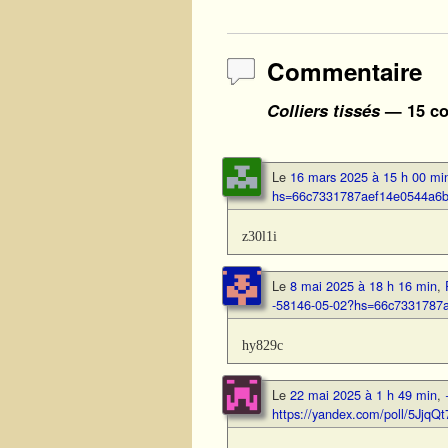
Commentaire
Colliers tissés
— 15 co
Le
16 mars 2025 à 15 h 00 mi
hs=66c7331787aef14e0544a6b
z30l1i
Le
8 mai 2025 à 18 h 16 min
,
-58146-05-02?hs=66c7331787
hy829c
Le
22 mai 2025 à 1 h 49 min
,
https://yandex.com/poll/5J