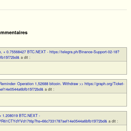
mmentaires
n
,
+ 0.75568427 BTC.NEXT - https://telegra.ph/Binance-Support-02-18?
fb15f72bd&
a dit :
Reminder- Operation 1,52688 bitcoin. Withdraw >> https://graph.org/Ticket-
aef14e0544a6bfb15f72bd&
a dit :
+ 1.208019 BTC.NEXT -
jqQt7R61CTYdYVd17t6p?hs=66c7331787aef14e0544a6bfb15f72bd&
a dit :