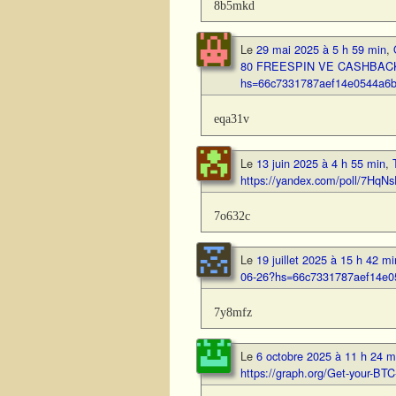
8b5mkd
Le
29 mai 2025 à 5 h 59 min
,
80 FREESPIN VE CASHBACK! 
hs=66c7331787aef14e0544a6b
eqa31v
Le
13 juin 2025 à 4 h 55 min
,
https://yandex.com/poll/7H
7o632c
Le
19 juillet 2025 à 15 h 42 mi
06-26?hs=66c7331787aef14e0
7y8mfz
Le
6 octobre 2025 à 11 h 24 m
https://graph.org/Get-your-