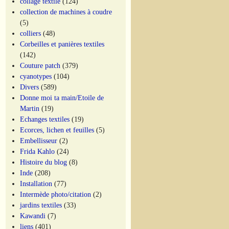
collage textile
(124)
collection de machines à coudre
(5)
colliers
(48)
Corbeilles et panières textiles
(142)
Couture patch
(379)
cyanotypes
(104)
Divers
(589)
Donne moi ta main/Etoile de
Martin
(19)
Echanges textiles
(19)
Ecorces, lichen et feuilles
(5)
Embellisseur
(2)
Frida Kahlo
(24)
Histoire du blog
(8)
Inde
(208)
Installation
(77)
Intermède photo/citation
(2)
jardins textiles
(33)
Kawandi
(7)
liens
(401)