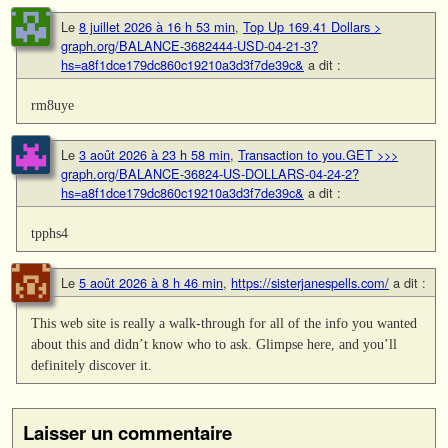
Le
8 juillet 2026 à 16 h 53 min
,
Top Up 169.41 Dollars >
graph.org/BALANCE-3682444-USD-04-21-3?
hs=a8f1dce179dc860c19210a3d3f7de39c&
a dit :
rm8uye
Le
3 août 2026 à 23 h 58 min
,
Transaction to you.GET >>>
graph.org/BALANCE-36824-US-DOLLARS-04-24-2?
hs=a8f1dce179dc860c19210a3d3f7de39c&
a dit :
tpphs4
Le
5 août 2026 à 8 h 46 min
,
https://sisterjanespells.com/
a dit :
This web site is really a walk-through for all of the info you wanted
about this and didn’t know who to ask. Glimpse here, and you’ll
definitely discover it.
Laisser un commentaire