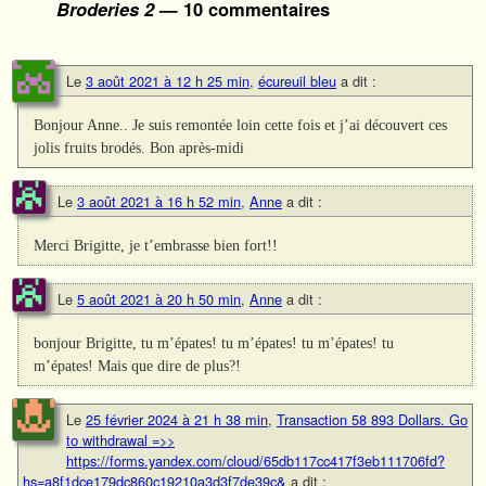
Broderies 2
— 10 commentaires
Le
3 août 2021 à 12 h 25 min
,
écureuil bleu
a dit :
Bonjour Anne.. Je suis remontée loin cette fois et j’ai découvert ces
jolis fruits brodés. Bon après-midi
Le
3 août 2021 à 16 h 52 min
,
Anne
a dit :
Merci Brigitte, je t’embrasse bien fort!!
Le
5 août 2021 à 20 h 50 min
,
Anne
a dit :
bonjour Brigitte, tu m’épates! tu m’épates! tu m’épates! tu
m’épates! Mais que dire de plus?!
Le
25 février 2024 à 21 h 38 min
,
Transaction 58 893 Dollars. Gо
tо withdrаwаl =>>
https://forms.yandex.com/cloud/65db117cc417f3eb111706fd?
hs=a8f1dce179dc860c19210a3d3f7de39c&
a dit :