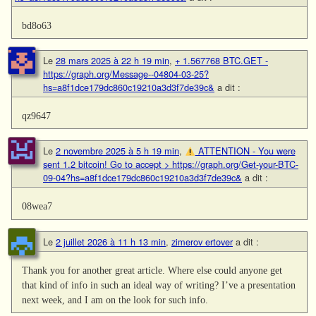
bd8o63
Le
28 mars 2025 à 22 h 19 min
,
+ 1.567768 BTC.GET -
https://graph.org/Message--04804-03-25?
hs=a8f1dce179dc860c19210a3d3f7de39c&
a dit :
qz9647
Le
2 novembre 2025 à 5 h 19 min
,
ATTENTION - You were
sent 1.2 bitcoin! Go to accept > https://graph.org/Get-your-BTC-
09-04?hs=a8f1dce179dc860c19210a3d3f7de39c&
a dit :
08wea7
Le
2 juillet 2026 à 11 h 13 min
,
zimerov ertover
a dit :
Thank you for another great article. Where else could anyone get
that kind of info in such an ideal way of writing? I’ve a presentation
next week, and I am on the look for such info.