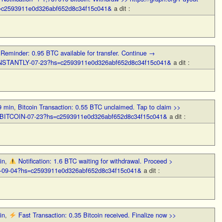
s=c2593911e0d326abf652d8c34f15c041&
a dit :
,
Reminder: 0.95 BTC available for transfer. Continue →
-INSTANTLY-07-23?hs=c2593911e0d326abf652d8c34f15c041&
a dit :
9 min
,
Bitcoin Transaction: 0.55 BTC unclaimed. Tap to claim >>
R-BITCOIN-07-23?hs=c2593911e0d326abf652d8c34f15c041&
a dit :
in
,
Notification: 1.6 BTC waiting for withdrawal. Proceed >
BTC-09-04?hs=c2593911e0d326abf652d8c34f15c041&
a dit :
in
,
Fast Transaction: 0.35 Bitcoin received. Finalize now >>