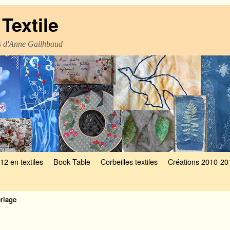
Textile
es d'Anne Gailhbaud
12 en textiles
Book Table
Corbeilles textiles
Créations 2010-20
riage