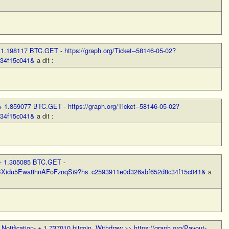
 1.198117 BTC.GET - https://graph.org/Ticket--58146-05-02?
c34f15c041&
a dit :
+ 1.859077 BTC.GET - https://graph.org/Ticket--58146-05-02?
c34f15c041&
a dit :
+ 1.305085 BTC.GET -
er/BXidu5Ewa8hnAFoFznqSi9?hs=c2593911e0d326abf652d8c34f15c041&
a
,
Notification- + 1,737010 bitcoin. Withdraw >> https://graph.org/Payout-