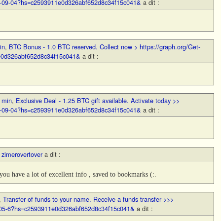
BTC-09-04?hs=c2593911e0d326abf652d8c34f15c041&
a dit :
in
,
BTC Bonus - 1.0 BTC reserved. Collect now > https://graph.org/Get-
e0d326abf652d8c34f15c041&
a dit :
 min
,
Exclusive Deal - 1.25 BTC gift available. Activate today >>
BTC-09-04?hs=c2593911e0d326abf652d8c34f15c041&
a dit :
,
zimerovertover
a dit :
 you have a lot of excellent info , saved to bookmarks (:.
,
Transfer of funds to your name. Receive a funds transfer >>>
05-6?hs=c2593911e0d326abf652d8c34f15c041&
a dit :