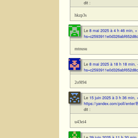
dit :
hkzp3s
Le
8 mai 2025 à 4 h 46 min
,
+
hs=c2593911e0d326abf652d8
mtnusu
Le
8 mai 2025 à 18 h 18 min
,
hs=c2593911e0d326abf652d8
2o9l94
Le
15 juin 2025 à 3 h 36 min
,
https://yandex.com/poll/ent
dit :
u43ei4
Le
29 juin 2025 à 11 h 30 min