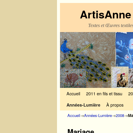
ArtisAnne 
Textes et Œuvres textil
Skip to primary content
Aller au contenu secondaire
Accueil
2011 en fils et tissu
20
À propos
Années-Lumière
Accueil
→
Années-Lumière
→
2008
→
Ma
Mariage