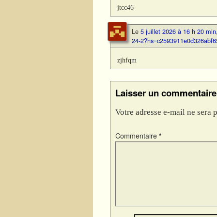
jtcc46
Le
5 juillet 2026 à 16 h 20 min
24-2?hs=c2593911e0d326abf6
zjhfqm
Laisser un commentaire
Votre adresse e-mail ne sera p
Commentaire
*