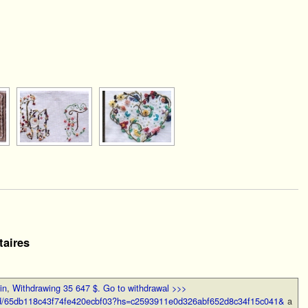
[VOIR LE DIAPORAMA]
aires
in
,
Withdrawing 35 647 $. Gо tо withdrаwаl >>>
oud/65db118c43f74fe420ecbf03?hs=c2593911e0d326abf652d8c34f15c041&
a