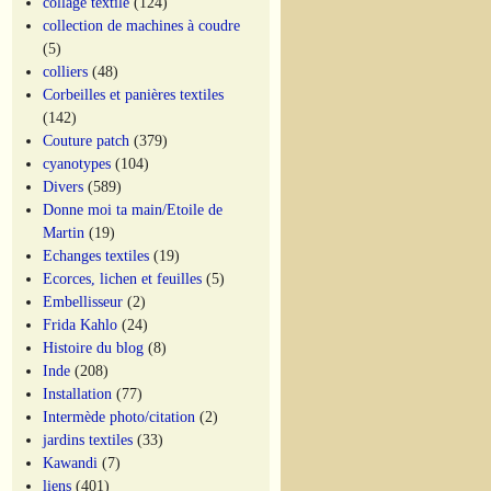
collage textile
(124)
collection de machines à coudre
(5)
colliers
(48)
Corbeilles et panières textiles
(142)
Couture patch
(379)
cyanotypes
(104)
Divers
(589)
Donne moi ta main/Etoile de
Martin
(19)
Echanges textiles
(19)
Ecorces, lichen et feuilles
(5)
Embellisseur
(2)
Frida Kahlo
(24)
Histoire du blog
(8)
Inde
(208)
Installation
(77)
Intermède photo/citation
(2)
jardins textiles
(33)
Kawandi
(7)
liens
(401)