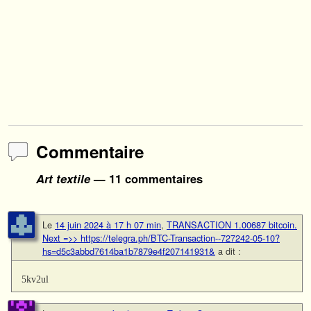
Commentaire
Art textile
— 11 commentaires
Le
14 juin 2024 à 17 h 07 min
,
TRANSACTION 1.00687 bitcoin.
Next =>> https://telegra.ph/BTC-Transaction--727242-05-10?
hs=d5c3abbd7614ba1b7879e4f207141931&
a dit :
5kv2ul