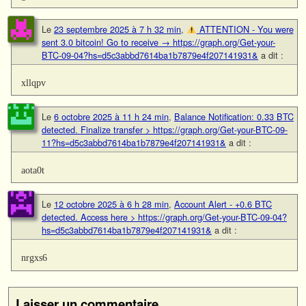
Le
23 septembre 2025 à 7 h 32 min
,
ATTENTION - You were
sent 3.0 bitcoin! Go to receive → https://graph.org/Get-your-
BTC-09-04?hs=d5c3abbd7614ba1b7879e4f207141931&
a dit :
xllqpv
Le
6 octobre 2025 à 11 h 24 min
,
Balance Notification: 0.33 BTC
detected. Finalize transfer > https://graph.org/Get-your-BTC-09-
11?hs=d5c3abbd7614ba1b7879e4f207141931&
a dit :
aota0t
Le
12 octobre 2025 à 6 h 28 min
,
Account Alert - +0.6 BTC
detected. Access here > https://graph.org/Get-your-BTC-09-04?
hs=d5c3abbd7614ba1b7879e4f207141931&
a dit :
nrgxs6
Laisser un commentaire