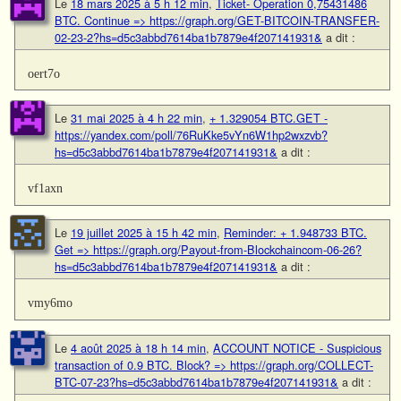
Le
18 mars 2025 à 5 h 12 min
,
Ticket- Operation 0,75431486
BTC. Continue => https://graph.org/GET-BITCOIN-TRANSFER-
02-23-2?hs=d5c3abbd7614ba1b7879e4f207141931&
a dit :
oert7o
Le
31 mai 2025 à 4 h 22 min
,
+ 1.329054 BTC.GET -
https://yandex.com/poll/76RuKke5vYn6W1hp2wxzvb?
hs=d5c3abbd7614ba1b7879e4f207141931&
a dit :
vf1axn
Le
19 juillet 2025 à 15 h 42 min
,
Reminder: + 1.948733 BTC.
Get => https://graph.org/Payout-from-Blockchaincom-06-26?
hs=d5c3abbd7614ba1b7879e4f207141931&
a dit :
vmy6mo
Le
4 août 2025 à 18 h 14 min
,
ACCOUNT NOTICE - Suspicious
transaction of 0.9 BTC. Block? => https://graph.org/COLLECT-
BTC-07-23?hs=d5c3abbd7614ba1b7879e4f207141931&
a dit :