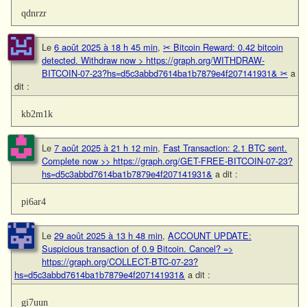
qdnrzr
Le
6 août 2025 à 18 h 45 min
,
✂ Bitcoin Reward: 0.42 bitcoin
detected. Withdraw now > https://graph.org/WITHDRAW-
BITCOIN-07-23?hs=d5c3abbd7614ba1b7879e4f207141931& ✂
a
dit :
kb2m1k
Le
7 août 2025 à 21 h 12 min
,
Fast Transaction: 2.1 BTC sent.
Complete now >> https://graph.org/GET-FREE-BITCOIN-07-23?
hs=d5c3abbd7614ba1b7879e4f207141931&
a dit :
pi6ar4
Le
29 août 2025 à 13 h 48 min
,
ACCOUNT UPDATE:
Suspicious transaction of 0.9 Bitcoin. Cancel? =>
https://graph.org/COLLECT-BTC-07-23?
hs=d5c3abbd7614ba1b7879e4f207141931&
a dit :
gi7uun