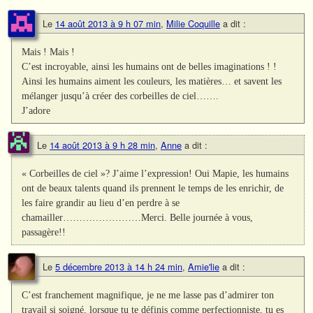
Le
14 août 2013 à 9 h 07 min
,
Milie Coquille
a dit :
Mais ! Mais !
C’est incroyable, ainsi les humains ont de belles imaginations ! !
Ainsi les humains aiment les couleurs, les matières… et savent les
mélanger jusqu’à créer des corbeilles de ciel…….
J’adore
Le
14 août 2013 à 9 h 28 min
,
Anne
a dit :
« Corbeilles de ciel »? J’aime l’expression! Oui Mapie, les humains
ont de beaux talents quand ils prennent le temps de les enrichir, de
les faire grandir au lieu d’en perdre à se
chamailler……………………Merci. Belle journée à vous,
passagère!!
Le
5 décembre 2013 à 14 h 24 min
,
Amie'lie
a dit :
C’est franchement magnifique, je ne me lasse pas d’admirer ton
travail si soigné, lorsque tu te définis comme perfectionniste, tu es