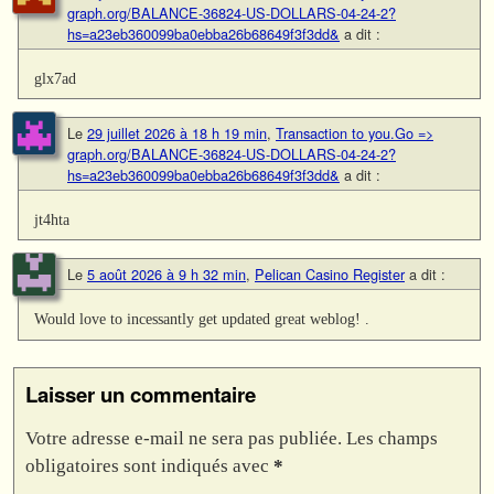
graph.org/BALANCE-36824-US-DOLLARS-04-24-2?
hs=a23eb360099ba0ebba26b68649f3f3dd&
a dit :
glx7ad
Le
29 juillet 2026 à 18 h 19 min
,
Transaction to you.Go =>
graph.org/BALANCE-36824-US-DOLLARS-04-24-2?
hs=a23eb360099ba0ebba26b68649f3f3dd&
a dit :
jt4hta
Le
5 août 2026 à 9 h 32 min
,
Pelican Casino Register
a dit :
Would love to incessantly get updated great weblog! .
Laisser un commentaire
Votre adresse e-mail ne sera pas publiée.
Les champs
obligatoires sont indiqués avec
*