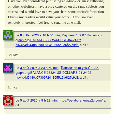
Have you ever considered publishing an e-book or guest authoring
on other websites? I have a blog centered on the same subjects you
discuss and would love to have you share some stories/information.
I know my readers would value your work. If you are even
remotely interested, feel free to send me an e mail.
Le
8 juillet 2026 à 16 h 54 min
,
Payment 169.67 Dollars ->>
graph.org/BALANCE-3682444-USD-04-21-3?
hs=4d4d5440b9730972413655a2a6f27c9d&
a dit :
3b0ldx
Le
3 août 2026 à 23 h 59 min
,
Transaction to you.Go =>>
graph.org/BALANCE-36824-US-DOLLARS-04-24-2?
hs=4d4d5440b9730972413655a2a6f27c9d&
a dit :
3oirxa
Le
5 août 2026 à 8 h 22 min
,
https://pelaburanemas2u.com/
a
dit :