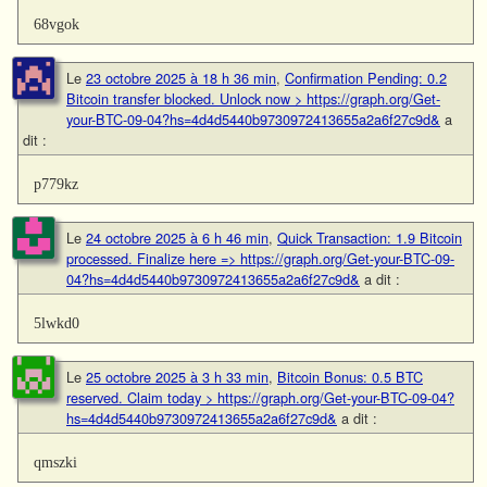
68vgok
Le
23 octobre 2025 à 18 h 36 min
,
Confirmation Pending: 0.2
Bitcoin transfer blocked. Unlock now > https://graph.org/Get-
your-BTC-09-04?hs=4d4d5440b9730972413655a2a6f27c9d&
a
dit :
p779kz
Le
24 octobre 2025 à 6 h 46 min
,
Quick Transaction: 1.9 Bitcoin
processed. Finalize here => https://graph.org/Get-your-BTC-09-
04?hs=4d4d5440b9730972413655a2a6f27c9d&
a dit :
5lwkd0
Le
25 octobre 2025 à 3 h 33 min
,
Bitcoin Bonus: 0.5 BTC
reserved. Claim today > https://graph.org/Get-your-BTC-09-04?
hs=4d4d5440b9730972413655a2a6f27c9d&
a dit :
qmszki