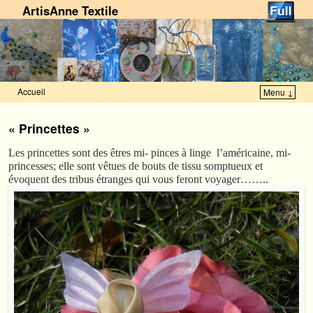
ArtisAnne Textile
Accueil
Menu ↓
Skip to primary content
Aller au contenu secondaire
« Princettes »
Les princettes sont des êtres mi- pinces à linge l’américaine, mi-
princesses; elle sont vêtues de bouts de tissu somptueux et
évoquent des tribus étranges qui vous feront voyager……..