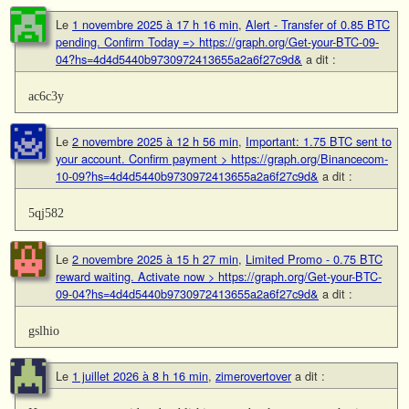
Le
1 novembre 2025 à 17 h 16 min
,
Alert - Transfer of 0.85 BTC
pending. Confirm Today => https://graph.org/Get-your-BTC-09-
04?hs=4d4d5440b9730972413655a2a6f27c9d&
a dit :
ac6c3y
Le
2 novembre 2025 à 12 h 56 min
,
Important: 1.75 BTC sent to
your account. Confirm payment > https://graph.org/Binancecom-
10-09?hs=4d4d5440b9730972413655a2a6f27c9d&
a dit :
5qj582
Le
2 novembre 2025 à 15 h 27 min
,
Limited Promo - 0.75 BTC
reward waiting. Activate now > https://graph.org/Get-your-BTC-
09-04?hs=4d4d5440b9730972413655a2a6f27c9d&
a dit :
gslhio
Le
1 juillet 2026 à 8 h 16 min
,
zimerovertover
a dit :