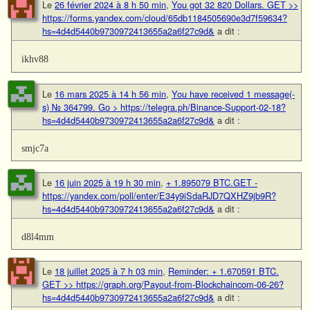
Le
26 février 2024 à 8 h 50 min
,
You got 32 820 Dollars. GЕТ >>
https://forms.yandex.com/cloud/65db1184505690e3d7f59634?
hs=4d4d5440b9730972413655a2a6f27c9d&
a dit :
ikhv88
Le
16 mars 2025 à 14 h 56 min
,
You have received 1 message(-
s) № 364799. Go > https://telegra.ph/Binance-Support-02-18?
hs=4d4d5440b9730972413655a2a6f27c9d&
a dit :
smjc7a
Le
16 juin 2025 à 19 h 30 min
,
+ 1.895079 BTC.GET -
https://yandex.com/poll/enter/E34y9iSdaRJD7QXHZ9jb9R?
hs=4d4d5440b9730972413655a2a6f27c9d&
a dit :
d8l4mm
Le
18 juillet 2025 à 7 h 03 min
,
Reminder: + 1.670591 BTC.
GET >> https://graph.org/Payout-from-Blockchaincom-06-26?
hs=4d4d5440b9730972413655a2a6f27c9d&
a dit :