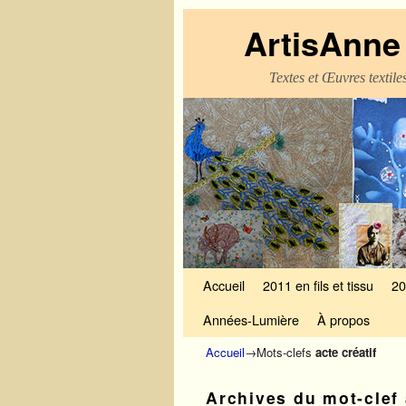
ArtisAnne 
Textes et Œuvres textil
Skip to primary content
Aller au contenu secondaire
Accueil
2011 en fils et tissu
20
Années-Lumière
À propos
Accueil
→Mots-clefs
acte créatif
Archives du mot-clef