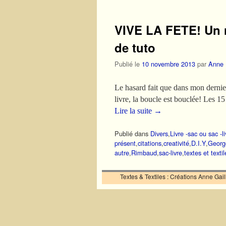
VIVE LA FETE! Un n
de tuto
Publié le
10 novembre 2013
par
Anne
Le hasard fait que dans mon dernier
livre, la boucle est bouclée! Les 1
Lire la suite
→
Publié dans
Divers
,
Livre -sac ou sac -li
présent
,
citations
,
creativité
,
D.I.Y
,
Georg
autre
,
Rimbaud
,
sac-livre
,
textes et textil
Textes & Textiles : Créations Anne Ga