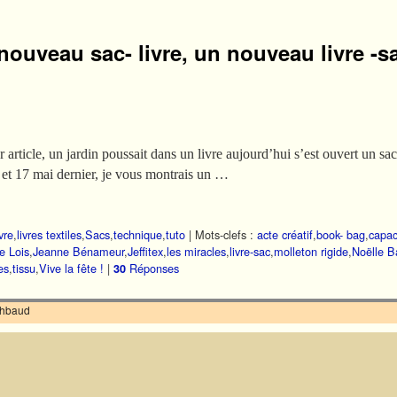
ouveau sac- livre, un nouveau livre -s
 article, un jardin poussait dans un livre aujourd’hui s’est ouvert un s
5 et 17 mai dernier, je vous montrais un …
vre
,
livres textiles
,
Sacs
,
technique
,
tuto
|
Mots-clefs :
acte créatif
,
book- bag
,
capac
e Lois
,
Jeanne Bénameur
,
Jeffitex
,
les miracles
,
livre-sac
,
molleton rigide
,
Noëlle Ba
es
,
tissu
,
Vive la fête !
|
Réponses
30
ilhbaud